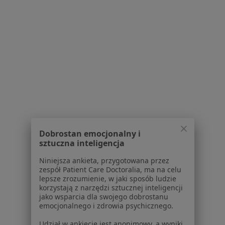
Ubezpieczyciele w Warszawie
Specjaliści z Medicover w Warszawie
Specjaliści z LUX MED w Warszawie
Specjaliści z PZU Zdrowie w Warszawie
Specjaliści z NFZ w Warszawie
Specjaliści z Enel-med w Warszawie
Usługi w Warszawie
Dobrostan emocjonalny i
Konsultacja dietetyczna w Warszawie
sztuczna inteligencja
Konsultacja dietetyczna (kolejna wizyta) w
Niniejsza ankieta, przygotowana przez
Warszawie
zespół Patient Care Doctoralia, ma na celu
lepsze zrozumienie, w jaki sposób ludzie
Konsultacja online w Warszawie
korzystają z narzędzi sztucznej inteligencji
jako wsparcia dla swojego dobrostanu
Analiza składu ciała w Warszawie
emocjonalnego i zdrowia psychicznego.
Konsultacja internistyczna w Warszawie
Udział w ankiecie jest anonimowy, a wyniki