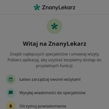
Me
Konsultacja Dietetyczna Pierwsza Wizyta • Warszawa, mazowieckie
Filtry
• 1
Ubezpieczenie
Map
Konsultacja dietetyczna (pierwsza wizyta)
Witaj na ZnanyLekarz
specjaliści w Warszawie
Jak działają wyniki wyszukiwania
Znajdź najlepszych specjalistów i umawiaj wizyty.
Pobierz aplikację, aby uzyskać bezpłatny dostęp do
przydatnych funkcji:
Jakiego specjalisty szukasz?
Dietetyk
Endokrynolog
Ginekolog
Ps
Łatwo zarządzaj swoimi wizytami
Wysyłaj wiadomości do specjalistów
Otrzymuj powiadomienia