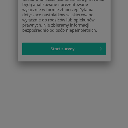
będą analizowane i prezentowane
Więcej (15)
wyłącznie w formie zbiorczej. Pytania
dotyczące nastolatków są skierowane
Więcej w kategorii: Usługi w Warszawie
wyłącznie do rodziców lub opiekunów
prawnych. Nie zbieramy informacji
Popularne specjalizacje
bezpośrednio od osób niepełnoletnich.
Psycholodzy w Warszawie
Stomatolodzy w Warszawie
Start survey
Interniści w Warszawie
Psychoterapeuci w Warszawie
Ginekolodzy w Warszawie
Więcej (15)
Więcej w kategorii: Popularne specjalizacje
Strona Główna
Usługi I Zabiegi
Konsultacja Dietetyczna (Pierwsza Wizyta)
Zmień miasto
Warszawa
Zmień miasto