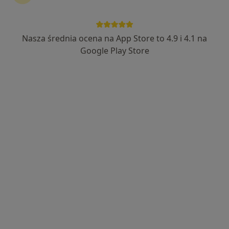
Nasza średnia ocena na App Store to 4.9 i 4.1 na
Google Play Store
Wyróżniony
Bezpieczne płatności
O2Zone Centrum Fizjoterapii i Ortopedii
Dietetyka, Fizjoterapia, Ortopedia
13 opinii
Podskarbińska 32/u11, Warszawa
•
Mapa
Konsultacja dietetyczna (pierwsza wizyta)
220 zł
Pokaż więcej usług
mgr Paulina
Błaszczak
dietetyk
Brak dostępnych specjalistów z wolnymi terminami w tym centrum medycznym.