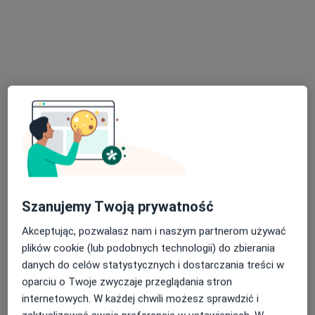
Puławska 392, Warszawa
•
Mapa
Gabinet dietetyczny Ewelina Becmer
Konsultacja dietetyczna (pierwsza wizyta)
220 zł
Specjalista nie oferuje umawiania online pod tym adresem.
Poproś o wizytę
Szanujemy Twoją prywatność
Akceptując, pozwalasz nam i naszym partnerom używać
plików cookie (lub podobnych technologii) do zbierania
Bezpieczne płatności
danych do celów statystycznych i dostarczania treści w
mgr Monika Hajduk
oparciu o Twoje zwyczaje przeglądania stron
Dietetyk
internetowych. W każdej chwili możesz sprawdzić i
235 opinii