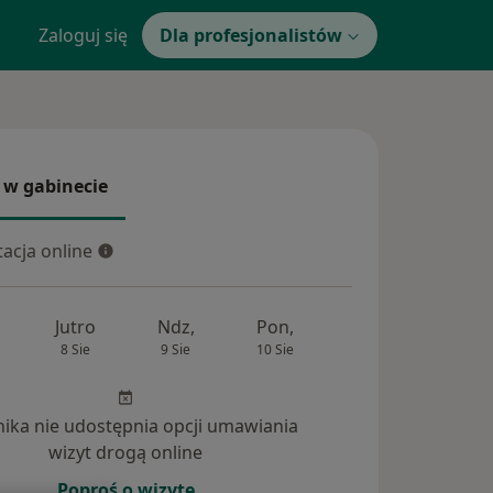
Zaloguj się
Dla profesjonalistów
 w gabinecie
 gabinecie
acja online
cja online
Jutro
Ndz,
Pon,
Wt,
Śr,
8 Sie
9 Sie
10 Sie
11 Sie
12 Si
inika nie udostępnia opcji umawiania
wizyt drogą online
Poproś o wizytę