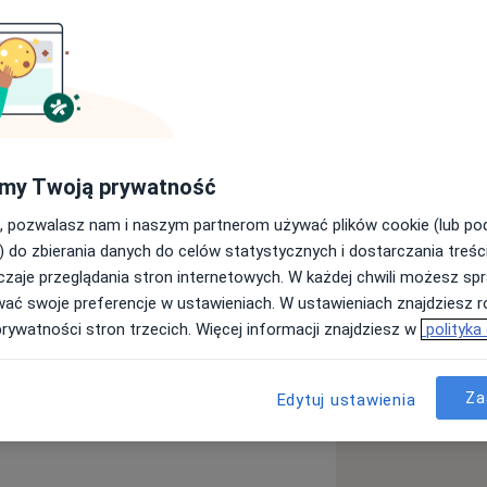
kiego Uniwersytetu Medycznego,
ybu życia. Podczas współpracy
my Twoją prywatność
 podejście, umacnianie motywacji
nych potrzeb i stały kontakt.
, pozwalasz nam i naszym partnerom używać plików cookie (lub p
) do zbierania danych do celów statystycznych i dostarczania treśc
wagę przykłada do trwałej zmiany
zaje przeglądania stron internetowych. W każdej chwili możesz spr
odejmowanej aktywności fizycznej.
wać swoje preferencje w ustawieniach. W ustawieniach znajdziesz ró
w szkoleniach i konferencjach
prywatności stron trzecich. Więcej informacji znajdziesz w
polityka
Za
Edytuj ustawienia
o
Alergia pokarmowa
iseases