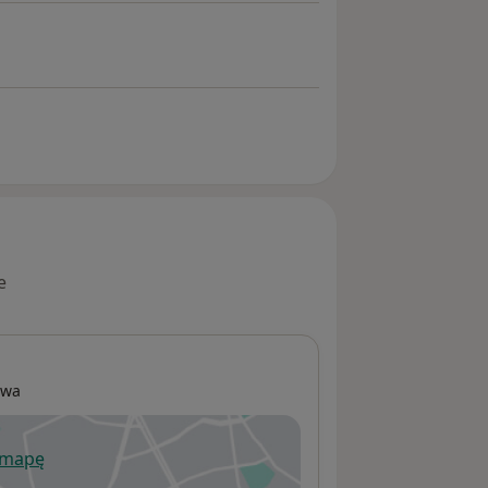
e
awa
 mapę
wiera się w nowej karcie