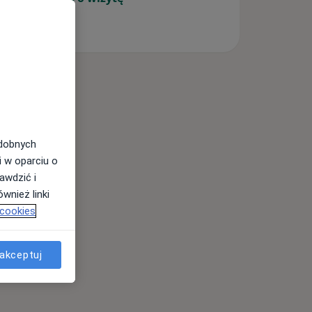
odobnych
i w oparciu o
awdzić i
wnież linki
 cookies
akceptuj