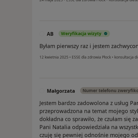
AB
Weryfikacja wizyty
A
Byłam pierwszy raz i jestem zachwycon
12 kwietnia 2025
•
ESSE dla zdrowia Płock
•
konsultacja di
Małgorzata
Numer telefonu zweryfi
M
Jestem bardzo zadowolona z usług Pani
przeprowadzona na temat mojego stylu
dokładna co sprawiło, że czułam się 
Pani Natalia odpowiedziała na wszystk
czuję się pewniej odnośnie mojego o