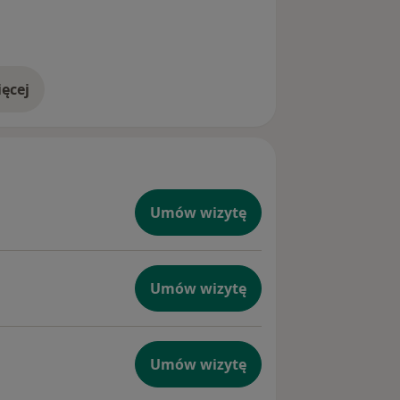
ęcej
doświadczeniu
Umów wizytę
Umów wizytę
Umów wizytę