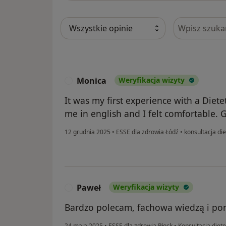
Szukaj w opi
Monica
Weryfikacja wizyty
M
It was my first experience with a Diet
me in english and I felt comfortable. 
12 grudnia 2025
•
ESSE dla zdrowia Łódź
•
konsultacja die
Paweł
Weryfikacja wizyty
P
Bardzo polecam, fachowa wiedzą i pom
24 maja 2025
•
ESSE dla zdrowia Płock
•
Konsultacja diete