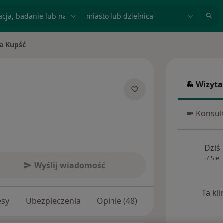
acja, badanie lub nazwisko
miasto lub dzielnica
ia Kupść
to
Wizyta
Wizyta w
lizacjach
Konsult
Konsulta
Dziś
7 Sie
Wyślij wiadomość
Ta kl
esy
Ubezpieczenia
Opinie (48)