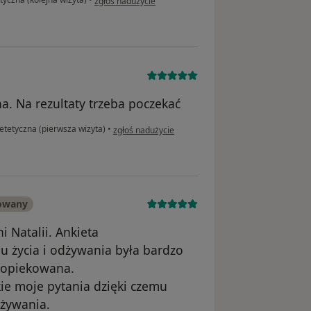
zgłoś nadużycie
a. Na rezultaty trzeba poczekać
w opinii użytkownika AB
etetyczna (pierwsza wizyta)
•
zgłoś nadużycie
kowany
 Natalii. Ankieta
 życia i odżywania była bardzo
zaopiekowana.
ie moje pytania dzięki czemu
dżywania.