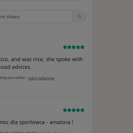
niach
etico, and was nice, she spoke with
Good advices.
w opinii użytkownika Monica
tetyczna online
•
zgłoś nadużycie
oc dla sportowca - amatora !
w opinii użytkownika Paweł
tyczna (kolejna wizyta)
•