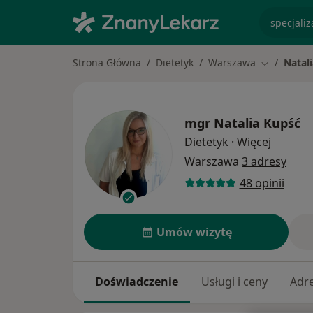
specjaliz
Strona Główna
Dietetyk
Warszawa
Natal
Zmień mias
mgr
Natalia Kupść
O specja
Dietetyk
·
Więcej
Warszawa
3 adresy
48 opinii
Umów wizytę
Doświadczenie
Usługi i ceny
Adr