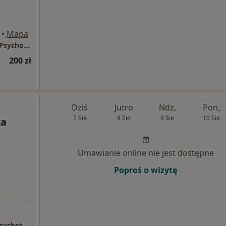
•
Mapa
Dietetyk Kliniczny | Dietoterapia Otyłości | Psychodietetyk |
200 zł
Dziś
Jutro
Ndz,
Pon,
7 Sie
8 Sie
9 Sie
10 Sie
ka
Umawianie online nie jest dostępne
Poproś o wizytę
PsychoDietMed - Klinika Psychodietetyki i Psychoterapii Online