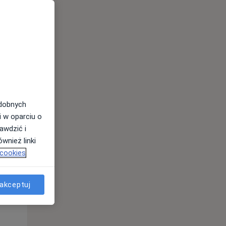
odobnych
i w oparciu o
awdzić i
wnież linki
 cookies
akceptuj
Wt,
Śr,
Czw,
11 Sie
12 Sie
13 Sie