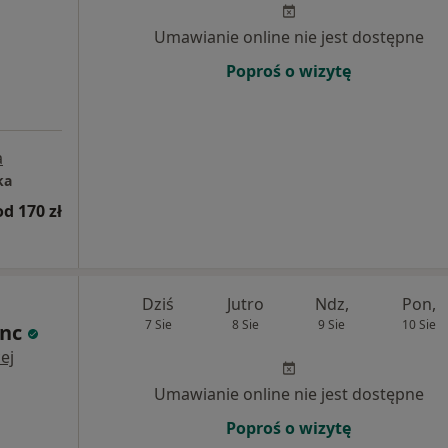
Umawianie online nie jest dostępne
Poproś o wizytę
a
ka
od 170 zł
Dziś
Jutro
Ndz,
Pon,
7 Sie
8 Sie
9 Sie
10 Sie
nc
ej
Umawianie online nie jest dostępne
Poproś o wizytę