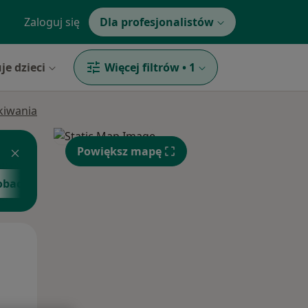
Zaloguj się
Dla profesjonalistów
je dzieci
Więcej filtrów
•
1
ukiwania
Powiększ mapę
obacz więcej
Wt,
Śr,
Czw,
11 Sie
12 Sie
13 Sie