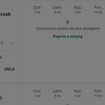
Dziś
Jutro
Ndz,
Pon,
7 Sie
8 Sie
9 Sie
10 Sie
zczak
Umawianie online nie jest dostępne
Poproś o wizytę
 4
Adres 5
a
250 zł
Dziś
Jutro
Ndz,
Pon,
7 Sie
8 Sie
9 Sie
10 Sie
ć-