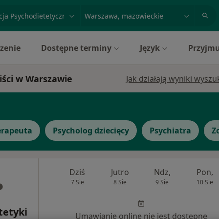
acja, badanie lub nazwisko
miasto lub dzielnica
zenie
Dostępne terminy
Język
Przyjmu
iści w Warszawie
Jak działają wyniki wysz
erapeuta
Psycholog dziecięcy
Psychiatra
Z
Dziś
Jutro
Ndz,
Pon,
7 Sie
8 Sie
9 Sie
10 Sie
tetyki
Umawianie online nie jest dostępne