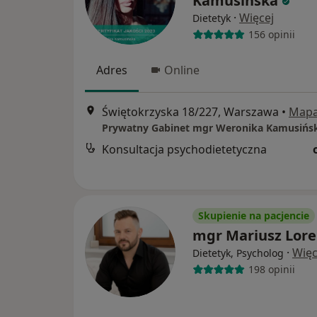
Kamusińska
·
Więcej
Dietetyk
156 opinii
Adres
Online
Świętokrzyska 18/227, Warszawa
•
Map
Prywatny Gabinet mgr Weronika Kamusińs
Konsultacja psychodietetyczna
Skupienie na pacjencie
mgr Mariusz Lore
·
Więc
Dietetyk, Psycholog
198 opinii