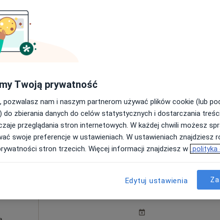
nline
Pokaż profil
269 zł
my Twoją prywatność
, pozwalasz nam i naszym partnerom używać plików cookie (lub p
) do zbierania danych do celów statystycznych i dostarczania treśc
zaje przeglądania stron internetowych. W każdej chwili możesz spr
wać swoje preferencje w ustawieniach. W ustawieniach znajdziesz ró
prywatności stron trzecich. Więcej informacji znajdziesz w
polityka
Za
Dziś
Jutro
Ndz,
Pon,
Edytuj ustawienia
7 Sie
8 Sie
9 Sie
10 Sie
 ALMA
a,