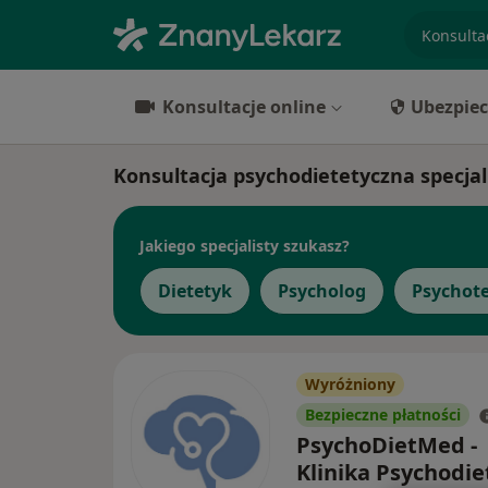
specjaliz
Konsultacje online
Ubezpiec
Konsultacja psychodietetyczna specjal
Jakiego specjalisty szukasz?
Dietetyk
Psycholog
Psychot
Wyróżniony
Bezpieczne płatności
PsychoDietMed -
Klinika Psychodie