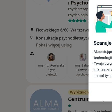
i Psychoterapii O
Psychoterapia, Dietetyka,
Psychologia
90 opinii
Ficowskiego 6/60, Warszawa
•
Mapa
Konsultacja psychodietetyczna
Szanuje
Pokaż więcej usług
Akceptując
technologii
Twoje zwyc
mgr inż. Agnieszka
mgr Sylwia
zaktualizo
Kłysz
Prawdzik
dietetyk
psycholog
do polityk 
Wyróżniony
Centrum Terapii
Psychoterapia, Psychologi