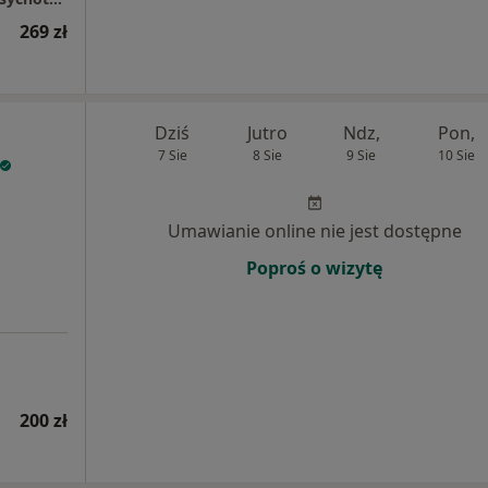
269 zł
Dziś
Jutro
Ndz,
Pon,
7 Sie
8 Sie
9 Sie
10 Sie
Umawianie online nie jest dostępne
Poproś o wizytę
200 zł