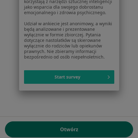
korzystają z narzędzi sztucznej inteligencji
jako wsparcia dla swojego dobrostanu
NIP: ⁠7010224868
emocjonalnego i zdrowia psychicznego.
KRS: ⁠0000347997
Udział w ankiecie jest anonimowy, a wyniki
REGON: ⁠142276657
będą analizowane i prezentowane
wyłącznie w formie zbiorczej. Pytania
dotyczące nastolatków są skierowane
Sąd Rejonowy dla m.st. Warszawy w Warszawie XII
wyłącznie do rodziców lub opiekunów
Wydział Gospodarczy KRS
prawnych. Nie zbieramy informacji
bezpośrednio od osób niepełnoletnich.
Facebook
otwiera się w nowej karcie
Start survey
otwiera się w nowej karcie
otwiera się w nowej karcie
otwiera się w nowej karcie
otwiera się w nowej karci
otwiera się
otwi
Polska
,
Türkiye
,
España
,
Italia
,
Deutschland
,
Česko
,
otwiera się w nowej karcie
otwiera się w nowej karcie
otwiera się w nowej karcie
otwiera się w nowej kar
otwiera się 
otwier
Portugal
,
México
,
Chile
,
Brasil
,
Argentina
,
Perú
,
otwiera się w nowej karc
Colombia
Płatności kartą
ROZPORZĄDZENIE (UE) 2022/2065 (DSA) art. 24:
Otwórz
15.395.179 użytkowników/miesiąc - Czerwiec 2026