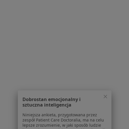
Usługi i zabiegi
Choroby
Pomoc
Aplikacje mobilne
Blog dla pacjentów
Dla profesjonalistów
Cennik
Dla lekarzy
Dla placówek medycznych
Noa Notes
nowość
Baza wiedzy
Centrum Pomocy dla Specjalisty
Kontakt
Dobrostan emocjonalny i
ZnanyLekarz - Strona główna
sztuczna inteligencja
ZnanyLekarz Sp. z o.o.
Niniejsza ankieta, przygotowana przez
zespół Patient Care Doctoralia, ma na celu
ul. Kolejowa 5/7
lepsze zrozumienie, w jaki sposób ludzie
01-217 Warszawa, Polska