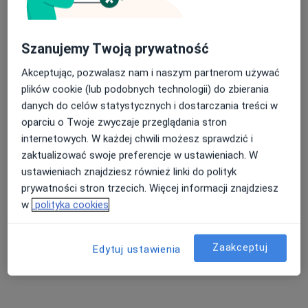
Specjaliści z LUX MED w Warszawie
Specjaliści z PZU Zdrowie w Warszawie
Szanujemy Twoją prywatność
Nasza średnia ocena na App Store to 4.9 i 4.1 na
Specjaliści z NFZ w Warszawie
Google Play Store
Akceptując, pozwalasz nam i naszym partnerom używać
Specjaliści z Enel-med w Warszawie
plików cookie (lub podobnych technologii) do zbierania
danych do celów statystycznych i dostarczania treści w
oparciu o Twoje zwyczaje przeglądania stron
internetowych. W każdej chwili możesz sprawdzić i
Strona Główna
Warszawa
Medica Polska
Zmień miasto
zaktualizować swoje preferencje w ustawieniach. W
ustawieniach znajdziesz również linki do polityk
prywatności stron trzecich. Więcej informacji znajdziesz
w
polityka cookies
Zaakceptuj
Edytuj ustawienia