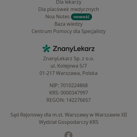
Dla lekarzy
Dla placówek medycznych
Noa Notes
nowość
Baza wiedzy
Centrum Pomocy dla Specjalisty
Kontakt
ZnanyLekarz - Strona główna
ZnanyLekarz Sp. z o.o.
ul. Kolejowa 5/7
01-217 Warszawa, Polska
NIP: ⁠7010224868
KRS: ⁠0000347997
REGON: ⁠142276657
Sąd Rejonowy dla m.st. Warszawy w Warszawie XII
Wydział Gospodarczy KRS
Facebook
otwiera się w nowej karcie