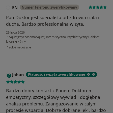
EN
Numer telefonu zweryfikowany
E
Pan Doktor jest specialista od zdrowia ciala i
ducha. Bardzo professionalna wizyta.
29 lipca 2026
•
&quot;Psychosoma&quot; Internistyczno-Psychiatryczny Gabinet
lekarski
•
Inny
w opinii użytkownika EN
•
zgłoś nadużycie
Johan
Płatność i wizyta zweryfikowane
J
Bardzo dobry kontakt z Panem Doktorem,
empatyczny, szczegółowy wywiad i dogłębna
analiza problemu. Zaangażowanie w całym
procesie wsparcia. Dobrze dobrane leki, bardzo