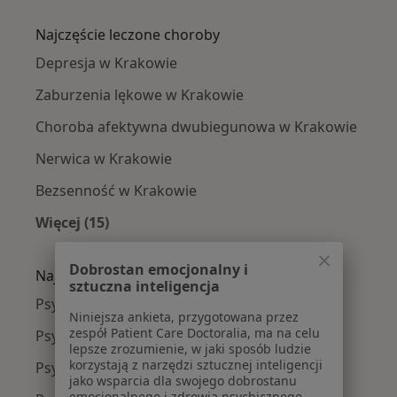
Więcej w kategorii: Psychiatrzy w pobliżu
Najczęście leczone choroby
Depresja w Krakowie
Zaburzenia lękowe w Krakowie
Choroba afektywna dwubiegunowa w Krakowie
Nerwica w Krakowie
Bezsenność w Krakowie
Więcej (15)
Więcej w kategorii: Najczęście leczone chorob
Dobrostan emocjonalny i
Najpopularniejsze ubezpieczenia
sztuczna inteligencja
Psychiatrzy z Allianz w Krakowie
Niniejsza ankieta, przygotowana przez
zespół Patient Care Doctoralia, ma na celu
Psychiatrzy z Signal Iduna w Krakowie
lepsze zrozumienie, w jaki sposób ludzie
korzystają z narzędzi sztucznej inteligencji
Psychiatrzy z JP MEDICA w Krakowie
jako wsparcia dla swojego dobrostanu
emocjonalnego i zdrowia psychicznego.