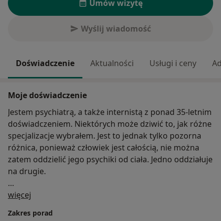
Umów wizytę
Wyślij wiadomość
Doświadczenie
Aktualności
Usługi i ceny
Ad
Moje doświadczenie
Jestem psychiatrą, a także internistą z ponad 35-letnim
doświadczeniem. Niektórych może dziwić to, jak różne
specjalizacje wybrałem. Jest to jednak tylko pozorna
różnica, ponieważ człowiek jest całością, nie można
zatem oddzielić jego psychiki od ciała. Jedno oddziałuje
na drugie.
O mnie
Często zdarza się, że pacjent leczący się u internisty,
więcej
tak naprawdę leczy tylko objawy choroby, która ma
Zakres porad
podłoże psychiczne, a nie jej przyczyny. Czy słyszałeś,