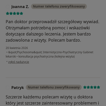
Joanna Z.
Numer telefonu zweryfikowany
J
Pan doktor przeprowadził szczegółowy wywiad.
Otrzymałam potrzebną pomoc i wskazówki
dotyczące dalszego leczenia. Jestem bardzo
zadowolona z wizyty. Polecam bardzo.
20 kwietnia 2026
•
&quot;Psychosoma&quot; Internistyczno-Psychiatryczny Gabinet
lekarski
•
konsultacja psychiatryczna (kolejna wizyta)
w opinii użytkownika Joanna Z.
•
zgłoś nadużycie
Patryk
Numer telefonu zweryfikowany
P
Szczerze każdemu polecam wizytę u doktora
który jest szczerze zainteresowany problemem i