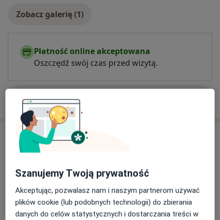
Zobacz galerię (1)
Płatność online akceptowana
Oszczędź swój czas przed wizytą.
Pokaż więcej
o doświadczeniu
Aktualności
lek. Tomasz Żółkoś
Ehrenberga 14, 31-309 Kraków
Szanujemy Twoją prywatność
Przyjmuję w niektóre soboty oraz niedziele po
uprzednim kontakcie
Akceptując, pozwalasz nam i naszym partnerom używać
plików cookie (lub podobnych technologii) do zbierania
danych do celów statystycznych i dostarczania treści w
28/05/2026