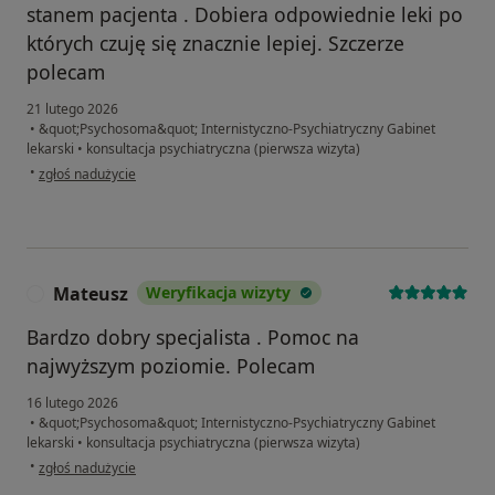
stanem pacjenta . Dobiera odpowiednie leki po
których czuję się znacznie lepiej. Szczerze
polecam
21 lutego 2026
•
&quot;Psychosoma&quot; Internistyczno-Psychiatryczny Gabinet
lekarski
•
konsultacja psychiatryczna (pierwsza wizyta)
w opinii użytkownika Patryk
•
zgłoś nadużycie
Mateusz
Weryfikacja wizyty
M
Bardzo dobry specjalista . Pomoc na
najwyższym poziomie. Polecam
16 lutego 2026
•
&quot;Psychosoma&quot; Internistyczno-Psychiatryczny Gabinet
lekarski
•
konsultacja psychiatryczna (pierwsza wizyta)
w opinii użytkownika Mateusz
•
zgłoś nadużycie