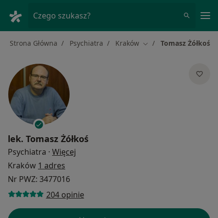
Me
Czego szukasz?
Strona Główna
Psychiatra
Kraków
Tomasz Żółkoś
Zmień miasto
lek.
Tomasz Żółkoś
O specjalizacjach
Psychiatra
·
Więcej
Kraków
1 adres
Nr PWZ: 3477016
204 opinie