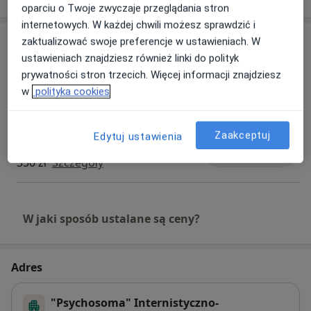
oparciu o Twoje zwyczaje przeglądania stron
internetowych. W każdej chwili możesz sprawdzić i
Usługi i ceny
zaktualizować swoje preferencje w ustawieniach. W
ustawieniach znajdziesz również linki do polityk
Konsultacja psychiatryczna (kolejna
prywatności stron trzecich. Więcej informacji znajdziesz
wizyta)
Umów wizytę
w
polityka cookies
300 zł
Szczegóły
Konsultacja psychiatryczna
Zaakceptuj
Edytuj ustawienia
(pierwsza wizyta)
Umów wizytę
350 zł
Szczegóły
W jaki sposób ustalane są ceny?
Adres
"Psychosoma" Internistyczno-