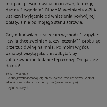
jest pani przygotowana finansowo, to mogę
dać na 2 tygodnie”. Długość zwolnienia e-ZLA
uzależnił wyłącznie od wniesienia podwójnej
opłaty, a nie od mojego stanu zdrowia.
Gdy odmówiłam i zaczęłam wychodzić, zapytał:
„czy ja chcę zwolnienia, czy leczenia?”, próbując
przerzucić winę na mnie. Po moim wyjściu
oznaczył wizytę jako „nieodbytą”, by
zablokować mi dodanie tej recenzji.Omijajcie z
daleka!
16 czerwca 2026
•
&quot;Psychosoma&quot; Internistyczno-Psychiatryczny Gabinet
lekarski
•
konsultacja psychiatryczna (pierwsza wizyta)
w opinii użytkownika A.K
•
zgłoś nadużycie