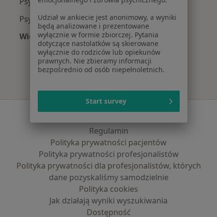
Psychiatrzy z TU Zdrowie w Krakowie
Udział w ankiecie jest anonimowy, a wyniki
Psychiatrzy z Świat Zdrowia w Krakowie
będą analizowane i prezentowane
wyłącznie w formie zbiorczej. Pytania
Więcej (7)
dotyczące nastolatków są skierowane
Więcej w kategorii: Najpopularniejsze ubezpie
wyłącznie do rodziców lub opiekunów
prawnych. Nie zbieramy informacji
bezpośrednio od osób niepełnoletnich.
Start survey
Serwis
Regulamin
Polityka prywatności pacjentów
Polityka prywatności profesjonalistów
Polityka prywatności dla profesjonalistów, których
dane pozyskaliśmy samodzielnie
Polityka cookies
Jak działają wyniki wyszukiwania
Dostępność