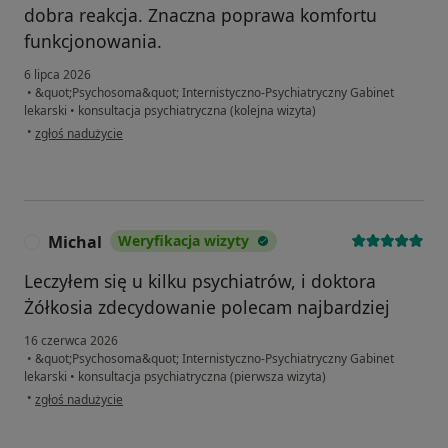
dobra reakcja. Znaczna poprawa komfortu
funkcjonowania.
6 lipca 2026
•
&quot;Psychosoma&quot; Internistyczno-Psychiatryczny Gabinet
lekarski
•
konsultacja psychiatryczna (kolejna wizyta)
w opinii użytkownika Johan
•
zgłoś nadużycie
Michal
Weryfikacja wizyty
M
Leczyłem się u kilku psychiatrów, i doktora
Żółkosia zdecydowanie polecam najbardziej
16 czerwca 2026
•
&quot;Psychosoma&quot; Internistyczno-Psychiatryczny Gabinet
lekarski
•
konsultacja psychiatryczna (pierwsza wizyta)
w opinii użytkownika Michal
•
zgłoś nadużycie