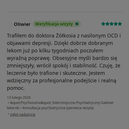
Oliwier
Weryfikacja wizyty
O
Trafiłem do doktora Żółkosia z nasilonym OCD i
objawami depresji. Dzięki dobrze dobranym
lekom już po kilku tygodniach poczułem
wyraźną poprawę. Obsesyjne myśli bardzo się
zmniejszyły, wrócił spokój i stabilność. Czuję, że
leczenie było trafione i skuteczne. Jestem
wdzięczny za profesjonalne podejście i realną
pomoc.
13 lutego 2026
•
&quot;Psychosoma&quot; Internistyczno-Psychiatryczny Gabinet
lekarski
•
konsultacja psychiatryczna (pierwsza wizyta)
w opinii użytkownika Oliwier
•
zgłoś nadużycie