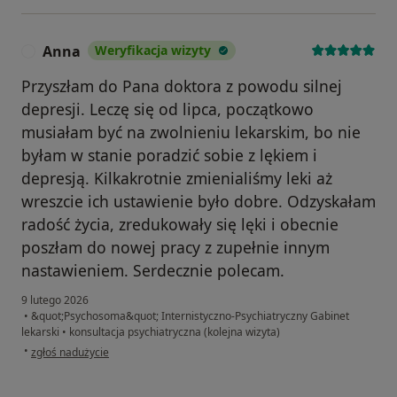
Anna
Weryfikacja wizyty
A
Przyszłam do Pana doktora z powodu silnej
depresji. Leczę się od lipca, początkowo
musiałam być na zwolnieniu lekarskim, bo nie
byłam w stanie poradzić sobie z lękiem i
depresją. Kilkakrotnie zmienialiśmy leki aż
wreszcie ich ustawienie było dobre. Odzyskałam
radość życia, zredukowały się lęki i obecnie
poszłam do nowej pracy z zupełnie innym
nastawieniem. Serdecznie polecam.
9 lutego 2026
•
&quot;Psychosoma&quot; Internistyczno-Psychiatryczny Gabinet
lekarski
•
konsultacja psychiatryczna (kolejna wizyta)
w opinii użytkownika Anna
•
zgłoś nadużycie