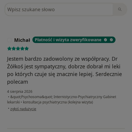
Szukaj w opiniach
Michał
Płatność i wizyta zweryfikowane
M
Jestem bardzo zadowolony ze współpracy. Dr
Żółkoś jest sympatyczny, dobrze dobrał mi leki
po których czuje się znacznie lepiej. Serdecznie
polecam
4 sierpnia 2026
•
&quot;Psychosoma&quot; Internistyczno-Psychiatryczny Gabinet
lekarski
•
konsultacja psychiatryczna (kolejna wizyta)
w opinii użytkownika Michał
•
zgłoś nadużycie