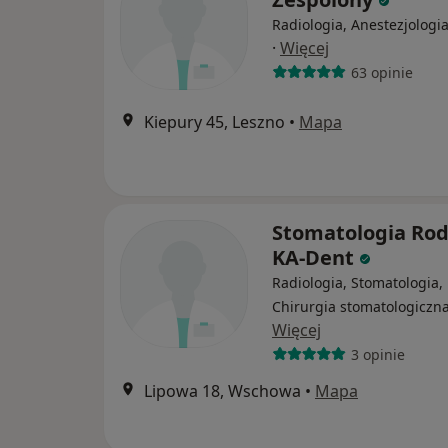
Radiologia, Anestezjologia
·
Więcej
63 opinie
Kiepury 45, Leszno
•
Mapa
Stomatologia Rod
KA-Dent
Radiologia, Stomatologia,
Chirurgia stomatologiczn
Więcej
3 opinie
Lipowa 18, Wschowa
•
Mapa