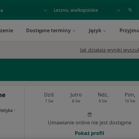
acja, badanie lub nazwisko
miasto lub dzielnica
zenie
Dostępne terminy
Język
Przyjmu
Jak działają wyniki wysz
ne
Dziś
Jutro
Ndz,
Pon,
7 Sie
8 Sie
9 Sie
10 Sie
·
etetyka
Umawianie online nie jest dostępne
Pokaż profil