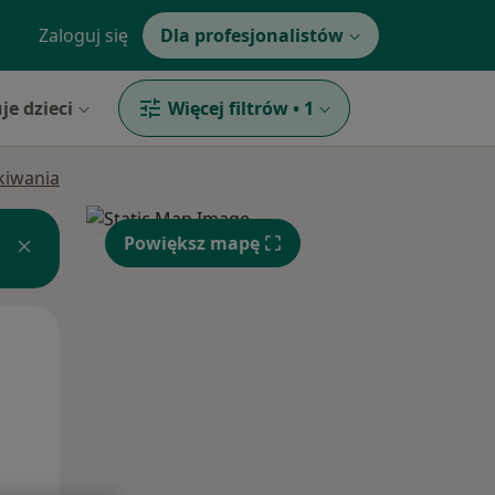
Zaloguj się
Dla profesjonalistów
je dzieci
Więcej filtrów
•
1
ukiwania
Powiększ mapę
Wt,
Śr,
Czw,
11 Sie
12 Sie
13 Sie