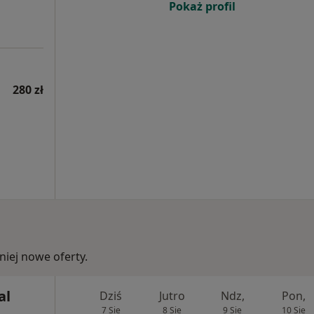
Pokaż profil
280 zł
iej nowe oferty.
al
Dziś
Jutro
Ndz,
Pon,
7 Sie
8 Sie
9 Sie
10 Sie