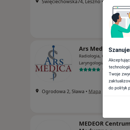
Święciechowska74, Leszno
•
Mapa
Ars Medica
Szanuje
Radiologia, Ginekologia,
Akceptując
·
Więcej
Laryngologia
technologii
161 opinii
Twoje zwyc
zaktualizo
do polityk 
Ogrodowa 2, Sława
•
Mapa
MEDEOR Centru