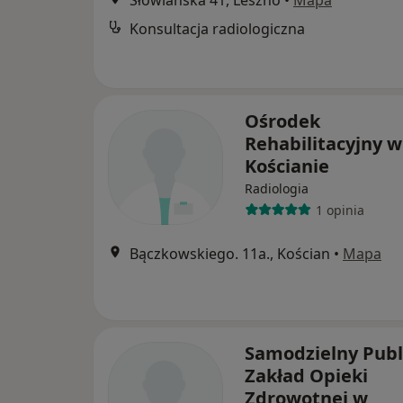
Słowiańska 41, Leszno
•
Mapa
Konsultacja radiologiczna
Ośrodek
Rehabilitacyjny w
Kościanie
Radiologia
1 opinia
Bączkowskiego. 11a., Kościan
•
Mapa
Samodzielny Publ
Zakład Opieki
Zdrowotnej w