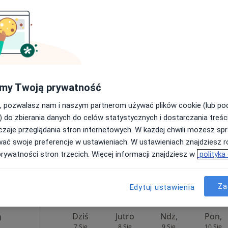
Dziś
Jutro
Ndz,
Pon,
my Twoją prywatność
7 Sie
8 Sie
9 Sie
10 Sie
, pozwalasz nam i naszym partnerom używać plików cookie (lub p
) do zbierania danych do celów statystycznych i dostarczania treśc
zaje przeglądania stron internetowych. W każdej chwili możesz spr
Umawianie online nie jest dostępne
wać swoje preferencje w ustawieniach. W ustawieniach znajdziesz ró
Pokaż profil
prywatności stron trzecich. Więcej informacji znajdziesz w
polityka
Za
Edytuj ustawienia
m
Dziś
Jutro
Ndz,
Pon,
7 Sie
8 Sie
9 Sie
10 Sie