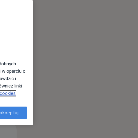
Wt,
Śr,
Czw,
11 Sie
12 Sie
13 Sie
odobnych
i w oparciu o
awdzić i
wnież linki
 cookies
akceptuj
Wt,
Śr,
Czw,
11 Sie
12 Sie
13 Sie