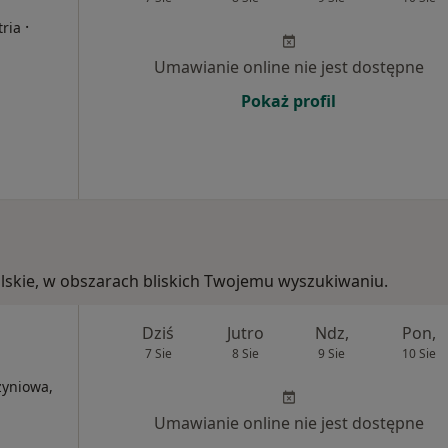
·
tria
Umawianie online nie jest dostępne
Pokaż profil
polskie, w obszarach bliskich Twojemu wyszukiwaniu.
Dziś
Jutro
Ndz,
Pon,
7 Sie
8 Sie
9 Sie
10 Sie
zyniowa,
Umawianie online nie jest dostępne