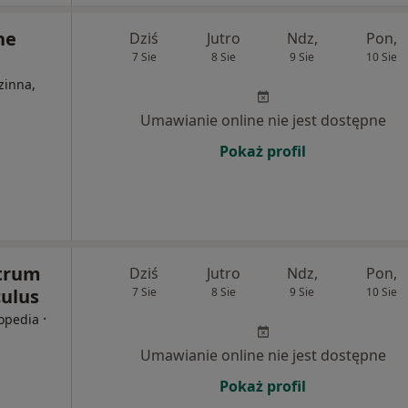
ne
Dziś
Jutro
Ndz,
Pon,
7 Sie
8 Sie
9 Sie
10 Sie
zinna,
Umawianie online nie jest dostępne
Pokaż profil
ntrum
Dziś
Jutro
Ndz,
Pon,
ulus
7 Sie
8 Sie
9 Sie
10 Sie
·
topedia
Umawianie online nie jest dostępne
Pokaż profil