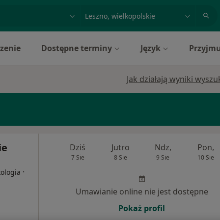
acja, badanie lub nazwisko
miasto lub dzielnica
zenie
Dostępne terminy
Język
Przyjmu
Jak działają wyniki wysz
ie
Dziś
Jutro
Ndz,
Pon,
7 Sie
8 Sie
9 Sie
10 Sie
·
kologia
Umawianie online nie jest dostępne
Pokaż profil