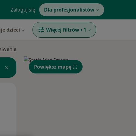
Zaloguj się
Dla profesjonalistów
je dzieci
Więcej filtrów
•
1
ukiwania
Powiększ mapę
Wt,
Śr,
Czw,
11 Sie
12 Sie
13 Sie