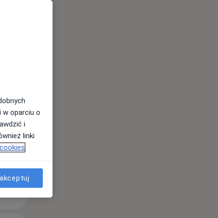
odobnych
Wt,
Śr,
Czw,
11 Sie
12 Sie
13 Sie
i w oparciu o
awdzić i
wnież linki
 cookies
akceptuj