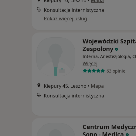
Kiepury 10, Leszno
•
Mapa
Konsultacja internistyczna
Pokaż więcej usług
Wojewódzki Szpit
Zespolony
Interna, Anestezjologia, C
Więcej
63 opinie
Kiepury 45, Leszno
•
Mapa
Konsultacja internistyczna
Centrum Medycz
Sono - Medica