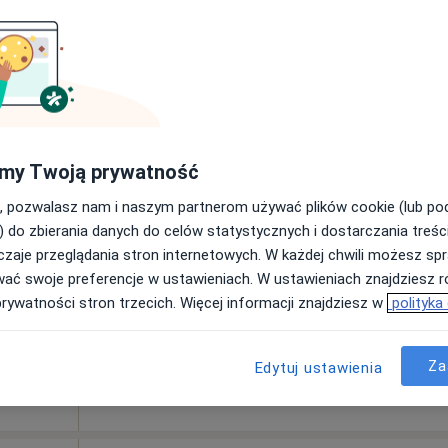
my Twoją prywatność
e
, pozwalasz nam i naszym partnerom używać plików cookie (lub p
Dziś
Jutro
Ndz,
Pon,
er w
7 Sie
8 Sie
9 Sie
10 Sie
) do zbierania danych do celów statystycznych i dostarczania treśc
zaje przeglądania stron internetowych. W każdej chwili możesz spr
wać swoje preferencje w ustawieniach. W ustawieniach znajdziesz ró
yngologia
Umawianie online nie jest dostępne
prywatności stron trzecich. Więcej informacji znajdziesz w
polityka
Pokaż profil
Za
Edytuj ustawienia