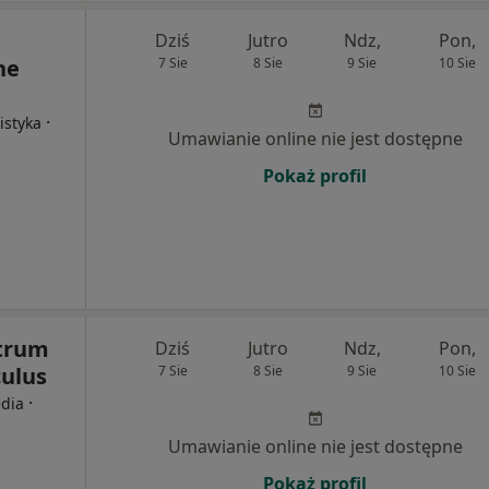
Dziś
Jutro
Ndz,
Pon,
ne
7 Sie
8 Sie
9 Sie
10 Sie
·
istyka
Umawianie online nie jest dostępne
Pokaż profil
ntrum
Dziś
Jutro
Ndz,
Pon,
ulus
7 Sie
8 Sie
9 Sie
10 Sie
·
edia
Umawianie online nie jest dostępne
Pokaż profil