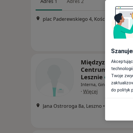
Adres 1
Adres 2
plac Paderewskiego 4, Kościan
•
Mapa
Szanuje
Międzyzakładow
Akceptując
Centrum Medicov
technologii
Twoje zwyc
Lesznie
zaktualizo
Interna, Ginekologia, Lar
do polityk 
·
Więcej
Jana Ostroroga 8a, Leszno
•
Mapa