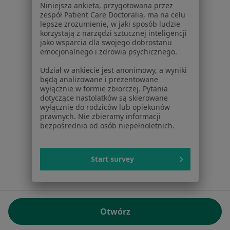
Niniejsza ankieta, przygotowana przez
NIP: ⁠7010224868
zespół Patient Care Doctoralia, ma na celu
lepsze zrozumienie, w jaki sposób ludzie
KRS: ⁠0000347997
korzystają z narzędzi sztucznej inteligencji
REGON: ⁠142276657
jako wsparcia dla swojego dobrostanu
emocjonalnego i zdrowia psychicznego.
Sąd Rejonowy dla m.st. Warszawy w Warszawie XII
Udział w ankiecie jest anonimowy, a wyniki
Wydział Gospodarczy KRS
będą analizowane i prezentowane
wyłącznie w formie zbiorczej. Pytania
Facebook
otwiera się w nowej karcie
dotyczące nastolatków są skierowane
wyłącznie do rodziców lub opiekunów
prawnych. Nie zbieramy informacji
bezpośrednio od osób niepełnoletnich.
otwiera się w nowej karcie
otwiera się w nowej karcie
otwiera się w nowej karcie
otwiera się w nowej karci
otwiera się
otwi
Polska
,
Türkiye
,
España
,
Italia
,
Deutschland
,
Česko
,
otwiera się w nowej karcie
otwiera się w nowej karcie
otwiera się w nowej karcie
otwiera się w nowej kar
otwiera się 
otwier
Portugal
,
México
,
Chile
,
Brasil
,
Argentina
,
Perú
,
Start survey
otwiera się w nowej karc
Colombia
Płatności kartą
ROZPORZĄDZENIE (UE) 2022/2065 (DSA) art. 24:
Otwórz
15.395.179 użytkowników/miesiąc - Czerwiec 2026