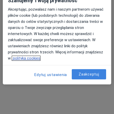
Szanujemy Twoją prywatność
Akceptując, pozwalasz nam i naszym partnerom używać
plików cookie (lub podobnych technologii) do zbierania
Nasza średnia ocena na App Store to 4.9 i 4.1 na
Nie znaleźliśmy specjalistów spełniających
danych do celów statystycznych i dostarczania treści w
Google Play Store
podane kryteria
oparciu o Twoje zwyczaje przeglądania stron
internetowych. W każdej chwili możesz sprawdzić i
Spróbuj zmienić wybraną lokalizację lub wypróbuj
zaktualizować swoje preferencje w ustawieniach. W
konsultacje online ze specjalistami z całego kraju.
ustawieniach znajdziesz również linki do polityk
prywatności stron trzecich. Więcej informacji znajdziesz
Zmień lokalizację
w
polityka cookies
Poszukaj konsultacji online
Zaakceptuj
Edytuj ustawienia
Serwis