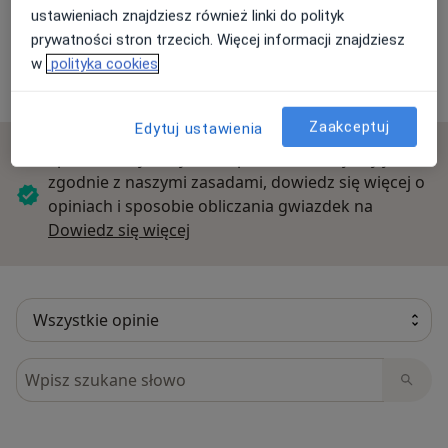
ustawieniach znajdziesz również linki do polityk
Opinie o specjalistach (1)
prywatności stron trzecich. Więcej informacji znajdziesz
w
polityka cookies
1 opinia
Zaakceptuj
Edytuj ustawienia
Sprawdzamy wszystkie opinie. Moderujemy je
zgodnie z naszymi zasadami, dowiedz się więcej o
opiniach i sposobie obliczania gwiazdek na
Dowiedz się więcej o opiniach
Dowiedz się więcej
Szukaj w opiniach