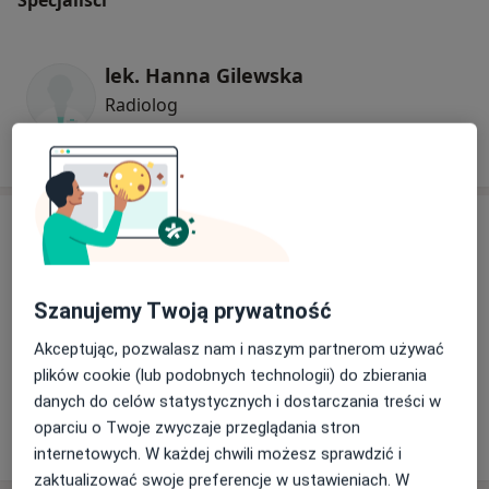
lek. Hanna Gilewska
Radiolog
1 opinia
Adres
Szanujemy Twoją prywatność
Powiększ mapę
Akceptując, pozwalasz nam i naszym partnerom używać
plików cookie (lub podobnych technologii) do zbierania
danych do celów statystycznych i dostarczania treści w
Ośrodek Rehabilitacyjny w Kościanie
oparciu o Twoje zwyczaje przeglądania stron
Bączkowskiego. 11a., 64-000 Kościan
internetowych. W każdej chwili możesz sprawdzić i
zaktualizować swoje preferencje w ustawieniach. W