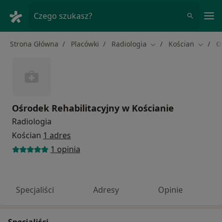
Me
Czego szukasz?
Strona Główna
Placówki
Radiologia
Kościan
O
Zmień miasto
Zmień 
Ośrodek Rehabilitacyjny w Kościanie
Radiologia
Kościan
1 adres
1 opinia
Specjaliści
Adresy
Opinie
Specjaliści