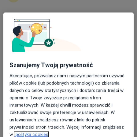
| Psychiatra | Centrum Zdrowia
Psychicznego
·
Więcej
Psychoterapia, Diagnostyka, Terapia
Nasza średnia ocena na App Store to 4.9 i 4.1 na
275 opinii
Google Play Store
Tarnowskie Góry, Tarnowskie Góry
•
Mapa
Brak dostępnych specjalistów z wolnymi terminami w tym centrum medycznym.
Pokaż profil
Szanujemy Twoją prywatność
Akceptując, pozwalasz nam i naszym partnerom używać
plików cookie (lub podobnych technologii) do zbierania
danych do celów statystycznych i dostarczania treści w
oparciu o Twoje zwyczaje przeglądania stron
internetowych. W każdej chwili możesz sprawdzić i
zaktualizować swoje preferencje w ustawieniach. W
ustawieniach znajdziesz również linki do polityk
Umbra Psychoterapia
prywatności stron trzecich. Więcej informacji znajdziesz
w
polityka cookies
Psychoterapia, Psychologia