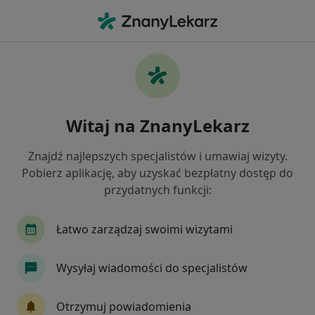
Me
Psychoterapia • Gliwice, śląskie
Filtry
• 1
Mapa
Psychoterapia placówki w Gliwicach
Witaj na ZnanyLekarz
Jak działają wyniki wyszukiwania
Znajdź najlepszych specjalistów i umawiaj wizyty.
Pobierz aplikację, aby uzyskać bezpłatny dostęp do
przydatnych funkcji:
Łatwo zarządzaj swoimi wizytami
Wysyłaj wiadomości do specjalistów
MedPirs | Psycholog | Psychoterapeuta |
Diagnoza ADHD | Terapia | Psychoterapia
Otrzymuj powiadomienia