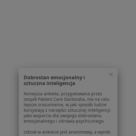
Placówki medyczne
Pytania i odpowiedzi
Usługi i zabiegi
Choroby
Pomoc
Aplikacje mobilne
Blog dla pacjentów
Dla profesjonalistów
Cennik
Dobrostan emocjonalny i
Dla lekarzy
sztuczna inteligencja
Dla placówek medycznych
Niniejsza ankieta, przygotowana przez
Noa Notes
nowość
zespół Patient Care Doctoralia, ma na celu
Baza wiedzy
lepsze zrozumienie, w jaki sposób ludzie
Centrum Pomocy dla Specjalisty
korzystają z narzędzi sztucznej inteligencji
jako wsparcia dla swojego dobrostanu
Kontakt
emocjonalnego i zdrowia psychicznego.
ZnanyLekarz - Strona główna
Udział w ankiecie jest anonimowy, a wyniki