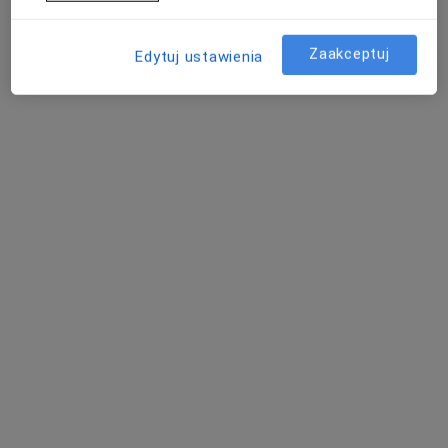
25 opinii
Karolinki 58/11a, Gliwice
•
Mapa
Zaakceptuj
Edytuj ustawienia
Konsultacja psychoterapeutyczna
200 zł
Pokaż więcej usług
Aleksandra Duda
psychoterapeuta
Brak dostępnych specjalistów z wolnymi terminami w tym centrum medycznym.
Pokaż profil