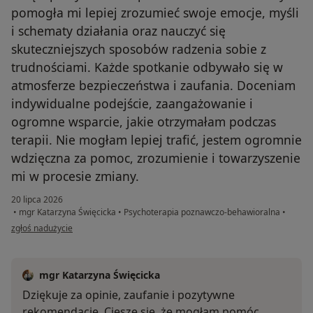
pomogła mi lepiej zrozumieć swoje emocje, myśli
i schematy działania oraz nauczyć się
skuteczniejszych sposobów radzenia sobie z
trudnościami. Każde spotkanie odbywało się w
atmosferze bezpieczeństwa i zaufania. Doceniam
indywidualne podejście, zaangażowanie i
ogromne wsparcie, jakie otrzymałam podczas
terapii. Nie mogłam lepiej trafić, jestem ogromnie
wdzięczna za pomoc, zrozumienie i towarzyszenie
mi w procesie zmiany.
20 lipca 2026
•
mgr Katarzyna Święcicka
•
Psychoterapia poznawczo-behawioralna
•
w opinii użytkownika Julia
zgłoś nadużycie
mgr Katarzyna Święcicka
Dziękuje za opinie, zaufanie i pozytywne
rekomendacje. Ciesze się, że mogłam pomóc