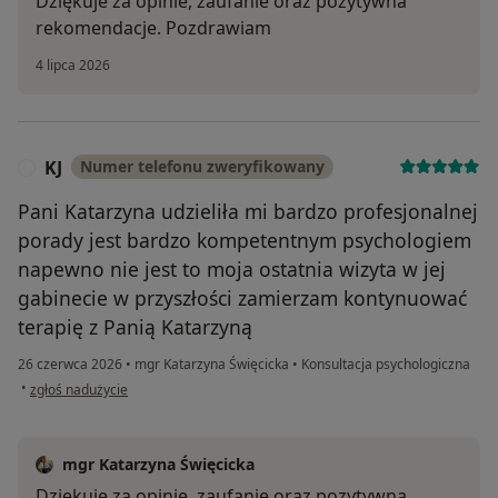
Dziękuje za opinie, zaufanie oraz pozytywna
rekomendacje. Pozdrawiam
4 lipca 2026
KJ
Numer telefonu zweryfikowany
K
Pani Katarzyna udzieliła mi bardzo profesjonalnej
porady jest bardzo kompetentnym psychologiem
napewno nie jest to moja ostatnia wizyta w jej
gabinecie w przyszłości zamierzam kontynuować
terapię z Panią Katarzyną
26 czerwca 2026
•
mgr Katarzyna Święcicka
•
Konsultacja psychologiczna
w opinii użytkownika KJ
•
zgłoś nadużycie
mgr Katarzyna Święcicka
Dziękuje za opinie, zaufanie oraz pozytywną