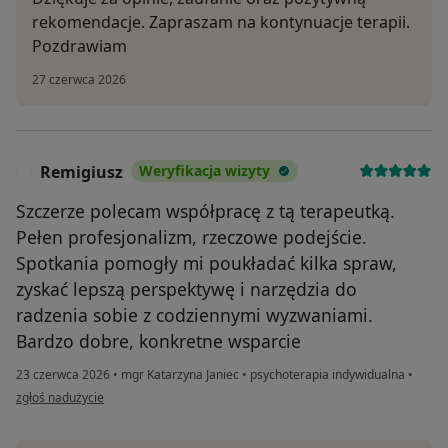
rekomendacje. Zapraszam na kontynuacje terapii.
Pozdrawiam
27 czerwca 2026
Remigiusz
Weryfikacja wizyty
R
Szczerze polecam współpracę z tą terapeutką.
Pełen profesjonalizm, rzeczowe podejście.
Spotkania pomogły mi poukładać kilka spraw,
zyskać lepszą perspektywę i narzędzia do
radzenia sobie z codziennymi wyzwaniami.
Bardzo dobre, konkretne wsparcie
23 czerwca 2026
•
mgr Katarzyna Janiec
•
psychoterapia indywidualna
•
w opinii użytkownika Remigiusz
zgłoś nadużycie