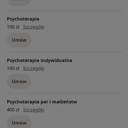
-poczucia osamotnienia i zagubienia,
-wypalenia zawodowego
Psychoterapia
A nade wszystko problemów, które ciężko ująć w
Psychoterapia
190 zł
Szczegóły
słowa, a które sprawiają, że nie można żyć pełnią życia,
Umów
Psychoterapia indywidualna
psychoterapia indywidualna
190 zł
Szczegóły
Umów
Psychoterapia par i małżeństw
psychoterapia par i małżeństw
400 zł
Szczegóły
Umów