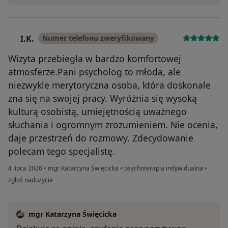
I.K.
Numer telefonu zweryfikowany
I
Wizyta przebiegła w bardzo komfortowej
atmosferze.Pani psycholog to młoda, ale
niezwykle merytoryczna osoba, która doskonale
zna się na swojej pracy. Wyróżnia się wysoką
kulturą osobistą, umiejętnością uważnego
słuchania i ogromnym zrozumieniem. Nie ocenia,
daje przestrzeń do rozmowy. Zdecydowanie
polecam tego specjalistę.
4 lipca 2026
•
mgr Katarzyna Święcicka
•
psychoterapia indywidualna
•
w opinii użytkownika I.K.
zgłoś nadużycie
mgr Katarzyna Święcicka