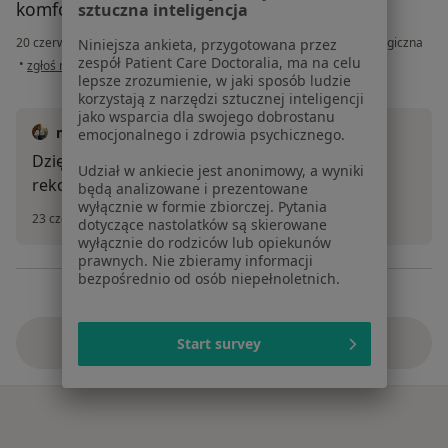
komfortowej atmosferze. Polecam!
sztuczna inteligencja
20 czerwca 2026
•
mgr Katarzyna Święcicka
•
Konsultacja psychologiczna
Niniejsza ankieta, przygotowana przez
w opinii użytkownika W.
zespół Patient Care Doctoralia, ma na celu
•
zgłoś nadużycie
lepsze zrozumienie, w jaki sposób ludzie
korzystają z narzędzi sztucznej inteligencji
jako wsparcia dla swojego dobrostanu
mgr Katarzyna Święcicka
emocjonalnego i zdrowia psychicznego.
Dziękuje za opinie, zaufanie oraz pozytywną
Udział w ankiecie jest anonimowy, a wyniki
rekomendacje. Pozdrawiam serdecznie!
będą analizowane i prezentowane
wyłącznie w formie zbiorczej. Pytania
23 czerwca 2026
dotyczące nastolatków są skierowane
wyłącznie do rodziców lub opiekunów
prawnych. Nie zbieramy informacji
bezpośrednio od osób niepełnoletnich.
Zobacz więcej
Start survey