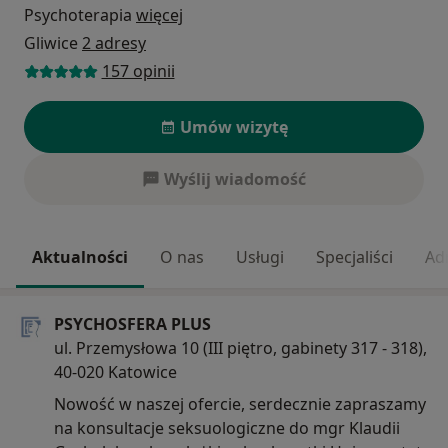
Psychoterapia
więcej
Gliwice
2 adresy
157 opinii
Umów wizytę
Wyślij wiadomość
Aktualności
O nas
Usługi
Specjaliści
Ad
PSYCHOSFERA PLUS
ul. Przemysłowa 10 (III piętro, gabinety 317 - 318),
40-020 Katowice
Nowość w naszej ofercie, serdecznie zapraszamy
na konsultacje seksuologiczne do mgr Klaudii