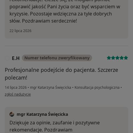
poprawić jakość Pani życia oraz być wsparciem w
kryzysie. Pozostaje wdzięczna za tyle dobrych
słów. Pozdrawiam serdecznie!
22 lipca 2026
E.H
Numer telefonu zweryfikowany
E
Profesjonalne podejście do pacjenta. Szczerze
polecam!
14 lipca 2026
•
mgr Katarzyna Święcicka
•
Konsultacja psychologiczna
•
w opinii użytkownika E.H
zgłoś nadużycie
mgr Katarzyna Święcicka
Dziękuje za opinie, zaufanie i pozytywne
rekomendacje. Pozdrawiam