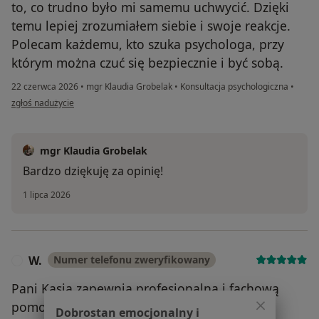
to, co trudno było mi samemu uchwycić. Dzięki
temu lepiej zrozumiałem siebie i swoje reakcje.
Polecam każdemu, kto szuka psychologa, przy
którym można czuć się bezpiecznie i być sobą.
22 czerwca 2026
•
mgr Klaudia Grobelak
•
Konsultacja psychologiczna
•
w opinii użytkownika Miłosz
zgłoś nadużycie
mgr Klaudia Grobelak
Bardzo dziękuję za opinię!
1 lipca 2026
W.
Numer telefonu zweryfikowany
W
Pani Kasia zapewnia profesjonalną i fachową
pomoc a same spotkania obywają się w
Dobrostan emocjonalny i