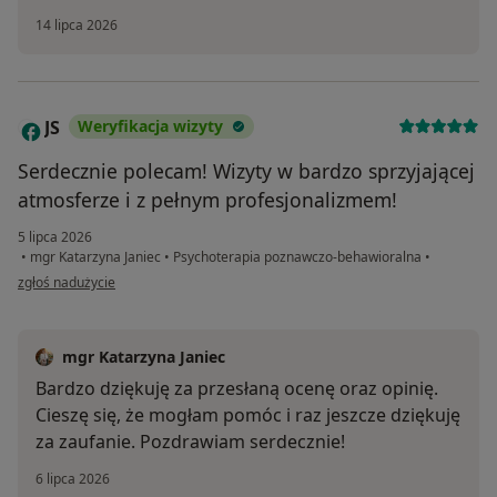
14 lipca 2026
JS
Weryfikacja wizyty
J
Serdecznie polecam! Wizyty w bardzo sprzyjającej
atmosferze i z pełnym profesjonalizmem!
5 lipca 2026
•
mgr Katarzyna Janiec
•
Psychoterapia poznawczo-behawioralna
•
w opinii użytkownika JS
zgłoś nadużycie
mgr Katarzyna Janiec
Bardzo dziękuję za przesłaną ocenę oraz opinię.
Cieszę się, że mogłam pomóc i raz jeszcze dziękuję
za zaufanie. Pozdrawiam serdecznie!
6 lipca 2026