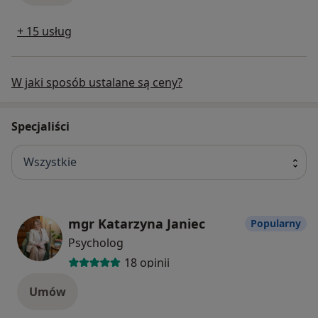
+ 15 usług
W jaki sposób ustalane są ceny?
Specjaliści
Wszystkie
mgr Katarzyna Janiec
Popularny
Psycholog
18 opinii
Umów