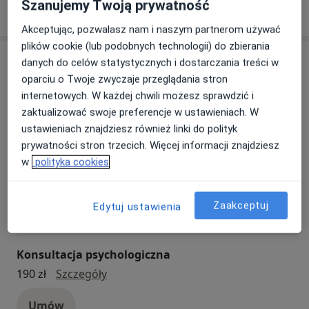
Szanujemy Twoją prywatność
Zobacz więcej
przeszłości,
Zapisy już ruszyły! Zapraszamy do zapisywania się
Akceptując, pozwalasz nam i naszym partnerom używać
-niskiej samooceny,
via: https://www.znanylekarz.pl/klaudia-
plików cookie (lub podobnych technologii) do zbierania
-ciąży, porodu i lęku z tym z wiązanym,
Usługi
grobelak/psycholog/gliwice
danych do celów statystycznych i dostarczania treści w
-depresji poporodowej,
oparciu o Twoje zwyczaje przeglądania stron
-choroby dziecka,
Wszystkie
lub telefonicznie: 696 443 678
internetowych. W każdej chwili możesz sprawdzić i
-separacji, rozwodu, rozstania z bliską osobą,
zaktualizować swoje preferencje w ustawieniach. W
-stresu i frustracji,
ustawieniach znajdziesz również linki do polityk
-konfliktów agresji, przemocy w rodzinie,
prywatności stron trzecich. Więcej informacji znajdziesz
-zaburzeń odżywiania,
Interwencja kryzysowa
w
polityka cookies
-braku samokontroli,
interwencja kryzysowa
190 zł
Szczegóły
-trudności w budowaniu satysfakcjonujących relacji z
innymi ludźmi,
Umów
Zaakceptuj
Edytuj ustawienia
-problemów z stworzeniem satysfakcjonującego
związku,
-dolegliwości psychosomatycznych (bóli brzucha, bóli
Konsultacja psychologiczna
głowy, duszności i innych),
Konsultacja psychologiczna
190 zł
Szczegóły
-dolegliwości odczuwania przygnębienia, apatii,
smutku, nudy i pustki, permanentnego zmęczenia,
Umów