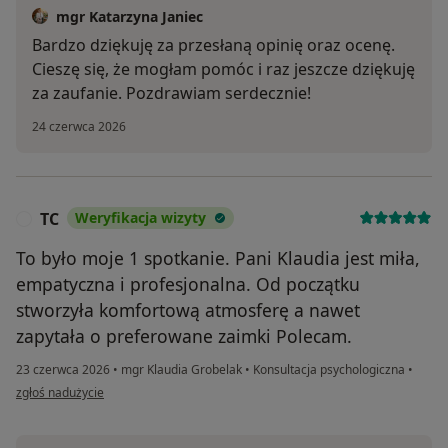
mgr Katarzyna Janiec
Bardzo dziękuję za przesłaną opinię oraz ocenę.
Cieszę się, że mogłam pomóc i raz jeszcze dziękuję
za zaufanie. Pozdrawiam serdecznie!
24 czerwca 2026
TC
Weryfikacja wizyty
T
To było moje 1 spotkanie. Pani Klaudia jest miła,
empatyczna i profesjonalna. Od początku
stworzyła komfortową atmosferę a nawet
zapytała o preferowane zaimki Polecam.
23 czerwca 2026
•
mgr Klaudia Grobelak
•
Konsultacja psychologiczna
•
w opinii użytkownika TC
zgłoś nadużycie