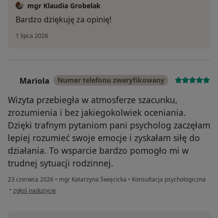
mgr Klaudia Grobelak
Bardzo dziękuję za opinię!
1 lipca 2026
Mariola
Numer telefonu zweryfikowany
M
Wizyta przebiegła w atmosferze szacunku,
zrozumienia i bez jakiegokolwiek oceniania.
Dzięki trafnym pytaniom pani psycholog zaczęłam
lepiej rozumieć swoje emocje i zyskałam siłę do
działania. To wsparcie bardzo pomogło mi w
trudnej sytuacji rodzinnej.
23 czerwca 2026
•
mgr Katarzyna Święcicka
•
Konsultacja psychologiczna
w opinii użytkownika Mariola
•
zgłoś nadużycie