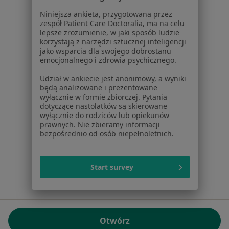
01-217 Warszawa, Polska
Niniejsza ankieta, przygotowana przez
zespół Patient Care Doctoralia, ma na celu
NIP: ⁠7010224868
lepsze zrozumienie, w jaki sposób ludzie
KRS: ⁠0000347997
korzystają z narzędzi sztucznej inteligencji
REGON: ⁠142276657
jako wsparcia dla swojego dobrostanu
emocjonalnego i zdrowia psychicznego.
Sąd Rejonowy dla m.st. Warszawy w Warszawie XII
Udział w ankiecie jest anonimowy, a wyniki
Wydział Gospodarczy KRS
będą analizowane i prezentowane
wyłącznie w formie zbiorczej. Pytania
Facebook
otwiera się w nowej karcie
dotyczące nastolatków są skierowane
wyłącznie do rodziców lub opiekunów
prawnych. Nie zbieramy informacji
bezpośrednio od osób niepełnoletnich.
otwiera się w nowej karcie
otwiera się w nowej karcie
otwiera się w nowej karcie
otwiera się w nowej karci
otwiera się
otwi
Polska
,
Türkiye
,
España
,
Italia
,
Deutschland
,
Česko
,
otwiera się w nowej karcie
otwiera się w nowej karcie
otwiera się w nowej karcie
otwiera się w nowej kar
otwiera się 
otwier
Portugal
,
México
,
Chile
,
Brasil
,
Argentina
,
Perú
,
Start survey
otwiera się w nowej karc
Colombia
Płatności kartą
ROZPORZĄDZENIE (UE) 2022/2065 (DSA) art. 24:
Otwórz