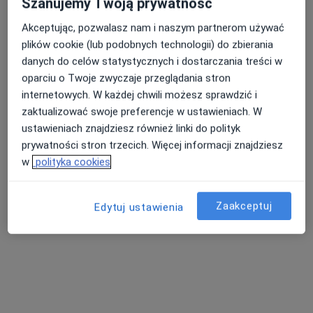
Szanujemy Twoją prywatność
Akceptując, pozwalasz nam i naszym partnerom używać
plików cookie (lub podobnych technologii) do zbierania
Nasza średnia ocena na App Store to 4.9 i 4.1 na
danych do celów statystycznych i dostarczania treści w
Nie znaleźliśmy specjalistów spełniających
Google Play Store
oparciu o Twoje zwyczaje przeglądania stron
podane kryteria
internetowych. W każdej chwili możesz sprawdzić i
zaktualizować swoje preferencje w ustawieniach. W
Spróbuj zmienić wybraną lokalizację lub wypróbuj
ustawieniach znajdziesz również linki do polityk
konsultacje online ze specjalistami z całego kraju.
prywatności stron trzecich. Więcej informacji znajdziesz
w
polityka cookies
Zmień lokalizację
Zaakceptuj
Poszukaj konsultacji online
Edytuj ustawienia