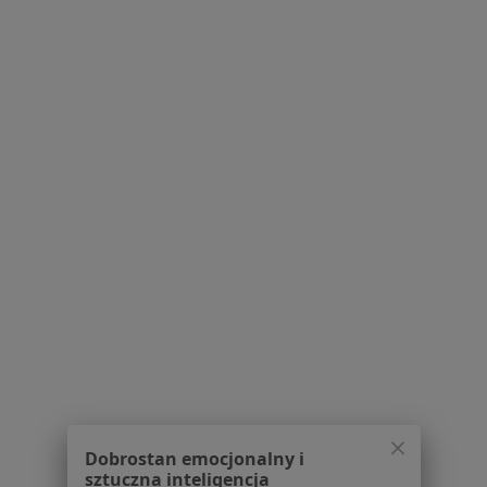
Pytania i odpowiedzi
Usługi i zabiegi
Choroby
Pomoc
Aplikacje mobilne
Blog dla pacjentów
Dla profesjonalistów
Cennik
Dla lekarzy
Dla placówek medycznych
Noa Notes
nowość
Baza wiedzy
Centrum Pomocy dla Specjalisty
Kontakt
ZnanyLekarz - Strona główna
ZnanyLekarz Sp. z o.o.
Dobrostan emocjonalny i
ul. Kolejowa 5/7
sztuczna inteligencja