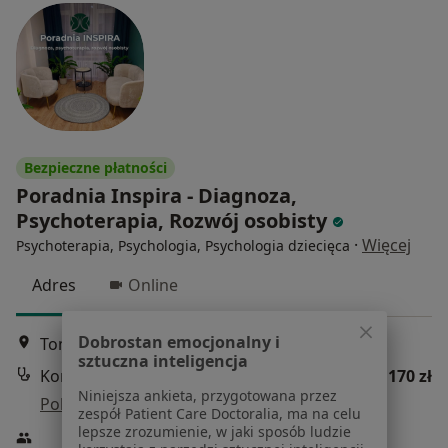
Bezpieczne płatności
Poradnia Inspira - Diagnoza,
Psychoterapia, Rozwój osobisty
·
Więcej
Psychoterapia, Psychologia, Psychologia dziecięca
Adres
Online
Dobrostan emocjonalny i
Tomasza Zana 14, Lublin
•
Mapa
sztuczna inteligencja
Konsultacja psychoterapeutyczna
170 zł
Niniejsza ankieta, przygotowana przez
Pokaż więcej usług
zespół Patient Care Doctoralia, ma na celu
lepsze zrozumienie, w jaki sposób ludzie