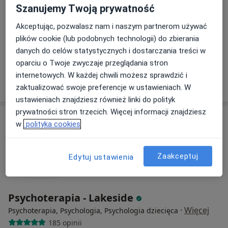
mgr Paulina Górnicka
mgr Aleksandra
mgr Roma Dopierała
Szanujemy Twoją prywatność
(Macyszyn)
Zaleśna
psycholog
psychoterapeuta
psychoterapeuta
Akceptując, pozwalasz nam i naszym partnerom używać
plików cookie (lub podobnych technologii) do zbierania
Zobacz wszystkich 4 specjalistów
danych do celów statystycznych i dostarczania treści w
Brak dostępnych specjalistów z wolnymi terminami w tym centrum medycznym.
oparciu o Twoje zwyczaje przeglądania stron
internetowych. W każdej chwili możesz sprawdzić i
Pokaż profil
zaktualizować swoje preferencje w ustawieniach. W
ustawieniach znajdziesz również linki do polityk
prywatności stron trzecich. Więcej informacji znajdziesz
w
polityka cookies
Zaakceptuj
Edytuj ustawienia
Psychoterapia - Lakeside
·
Więcej
Psychoterapia, Psychologia, Psychologia dziecięca
185 opinii