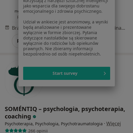
korzystają z narzędzi sztucznej inteligencji
jako wsparcia dla swojego dobrostanu
emocjonalnego i zdrowia psychicznego.
mgr Kamil Krawczyk
psychoterapeuta
Udział w ankiecie jest anonimowy, a wyniki
będą analizowane i prezentowane
Brak dostępnych specjalistów z wolnymi terminami w tym centrum medycznym.
wyłącznie w formie zbiorczej. Pytania
dotyczące nastolatków są skierowane
Pokaż profil
wyłącznie do rodziców lub opiekunów
prawnych. Nie zbieramy informacji
bezpośrednio od osób niepełnoletnich.
Start survey
SOMÉNTIQ – psychologia, psychoterapia,
coaching
·
Więcej
Psychoterapia, Psychologia, Psychotraumatologia
266 opinii