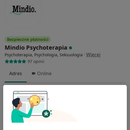
Bezpieczne płatności
Mindio Psychoterapia
·
Więcej
Psychoterapia, Psychologia, Seksuologia
97 opinii
Adres
Online
Nowowiejska 97/1, Wrocław
•
Mapa
Psychoterapia
200 zł
Pokaż więcej usług