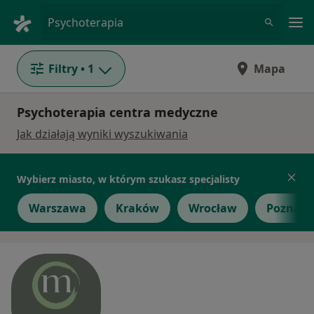
Me
Psychoterapia
Filtry
• 1
Mapa
Psychoterapia centra medyczne
Jak działają wyniki wyszukiwania
Wybierz miasto, w którym szukasz specjalisty
Warszawa
Kraków
Wrocław
Poznań