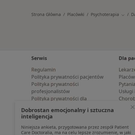
Strona Główna
Placówki
Psychoterapia
D
Zmień 
Serwis
Dla pa
Regulamin
Lekarz
Polityka prywatności pacjentów
Placów
Polityka prywatności
Pytani
profesjonalistów
Usługi 
Polityka prywatności dla
Choro
profesjonalistów, których dane
Pomoc
Dobrostan emocjonalny i sztuczna
pozyskaliśmy samodzielnie
Aplika
inteligencja
Polityka cookies
Blog d
Niniejsza ankieta, przygotowana przez zespół Patient
Jak działają wyniki wyszukiwania
Care Doctoralia, ma na celu lepsze zrozumienie, w jaki
Dostępność