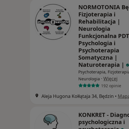
NORMOTONIA Będ
Fizjoterapia i
Rehabilitacja |
Neurologia
Funkcjonalna PDT
Psychologia i
Psychoterapia
Somatyczna |
Naturoterapia |
Psychoterapia, Fizjoterapi
·
Więcej
Neurologia
192 opinie
Aleja Hugona Kołłątaja 34, Będzin
•
Map
KONKRET - Diagn
psychologiczna i