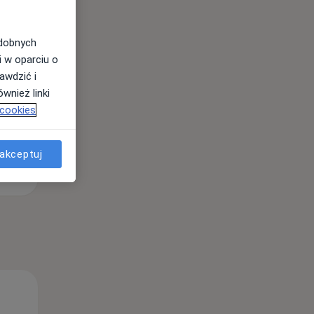
odobnych
i w oparciu o
awdzić i
wnież linki
 cookies
akceptuj
Śr,
Czw,
Pt,
12 Sie
13 Sie
14 Sie