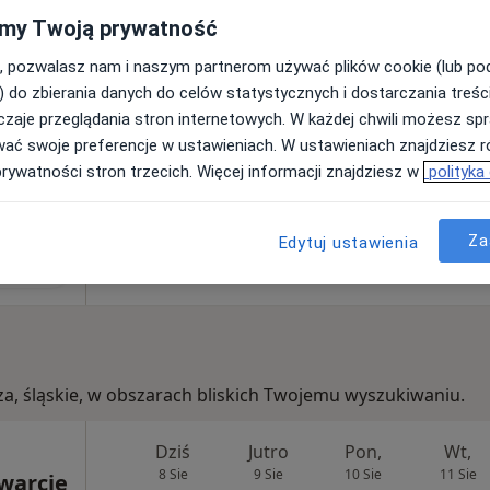
my Twoją prywatność
, pozwalasz nam i naszym partnerom używać plików cookie (lub p
) do zbierania danych do celów statystycznych i dostarczania treśc
200 zł
zaje przeglądania stron internetowych. W każdej chwili możesz spr
wać swoje preferencje w ustawieniach. W ustawieniach znajdziesz ró
prywatności stron trzecich. Więcej informacji znajdziesz w
polityka
r Anna
Za
Edytuj ustawienia
zek-Kulus
terapeuta
za, śląskie, w obszarach bliskich Twojemu wyszukiwaniu.
Dziś
Jutro
Pon,
Wt,
8 Sie
9 Sie
10 Sie
11 Sie
warcie