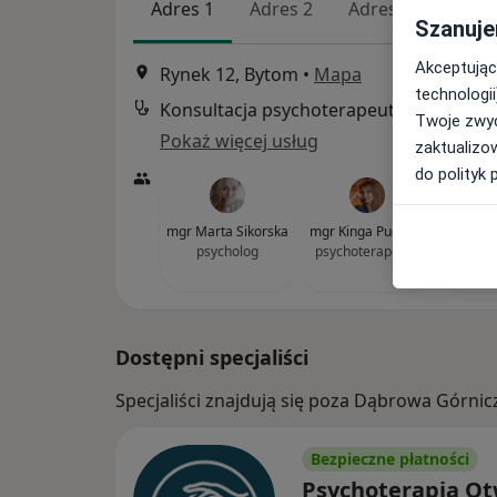
Adres 1
Adres 2
Adres 3
Szanuje
Akceptując
Rynek 12, Bytom
•
Mapa
technologii
Konsultacja psychoterapeutyczna
Twoje zwyc
Pokaż więcej usług
zaktualizo
do polityk 
mgr Marta Sikorska
mgr Kinga Pudełko
mg
psycholog
psychoterapeuta
Stanas
psycho
Dostępni specjaliści
Specjaliści znajdują się poza Dąbrowa Górnic
Bezpieczne płatności
Psychoterapia Ot