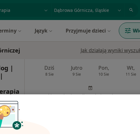
acja, badanie lub nazwisko
miasto lub dzielnica
erminy
Język
Przyjmuje dzieci
Wi
rniczej
Jak działają wyniki wysz
log |
Dziś
Jutro
Pon,
Wt,
|
8 Sie
9 Sie
10 Sie
11 Sie
erapia
Umawianie online nie jest dostępne
entrum
znego
Pokaż profil
a,