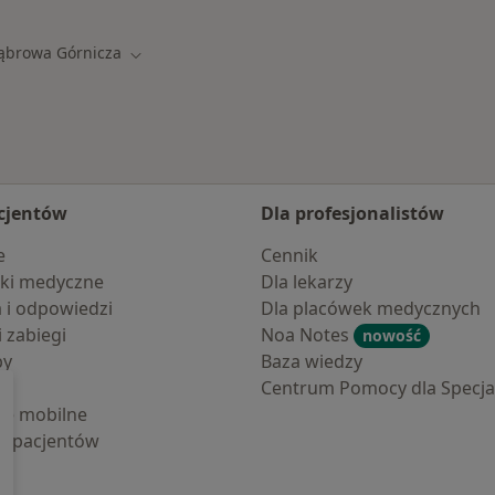
ąbrowa Górnicza
miasto
Zmień miasto
cjentów
Dla profesjonalistów
e
Cennik
ki medyczne
Dla lekarzy
a i odpowiedzi
Dla placówek medycznych
i zabiegi
Noa Notes
nowość
by
Baza wiedzy
Centrum Pomocy dla Specjal
cje mobilne
la pacjentów