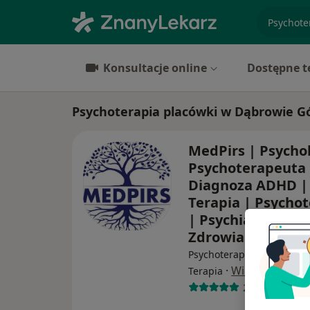
specjaliz
Konsultacje online
Dostępne t
Psychoterapia placówki w Dąbrowie Gó
MedPirs | Psycho
Psychoterapeuta 
Diagnoza ADHD |
Terapia | Psychot
| Psychiatra | C
Zdrowia Psychic
Psychoterapia, Diagnostyk
·
Więcej
Terapia
276 opinii