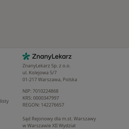
Kontakt
ZnanyLekarz - Strona główna
ZnanyLekarz Sp. z o.o.
ul. Kolejowa 5/7
01-217 Warszawa, Polska
NIP: ⁠7010224868
KRS: ⁠0000347997
isty
REGON: ⁠142276657
Sąd Rejonowy dla m.st. Warszawy
w Warszawie XII Wydział