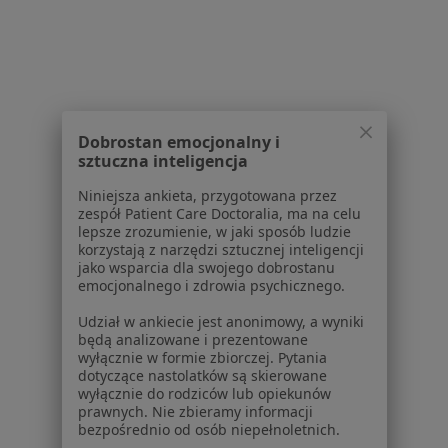
Lekarze
Placówki medyczne
Pytania i odpowiedzi
Usługi i zabiegi
Choroby
Pomoc
Dobrostan emocjonalny i
sztuczna inteligencja
Aplikacje mobilne
Blog dla pacjentów
Niniejsza ankieta, przygotowana przez
zespół Patient Care Doctoralia, ma na celu
Dla profesjonalistów
lepsze zrozumienie, w jaki sposób ludzie
korzystają z narzędzi sztucznej inteligencji
Cennik
jako wsparcia dla swojego dobrostanu
emocjonalnego i zdrowia psychicznego.
Dla lekarzy
Dla placówek medycznych
Udział w ankiecie jest anonimowy, a wyniki
Noa Notes
nowość
będą analizowane i prezentowane
wyłącznie w formie zbiorczej. Pytania
Baza wiedzy
dotyczące nastolatków są skierowane
Centrum Pomocy dla Specjalisty
wyłącznie do rodziców lub opiekunów
prawnych. Nie zbieramy informacji
Kontakt
bezpośrednio od osób niepełnoletnich.
ZnanyLekarz - Strona główna