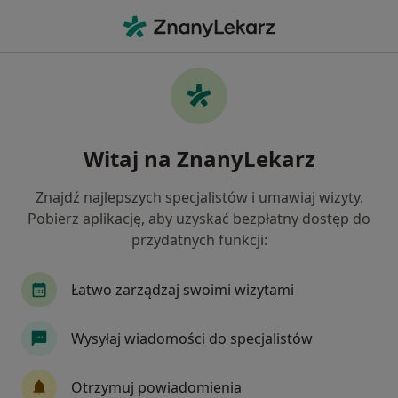
Me
Psychoterapia • Chorzów, śląskie
Filtry
• 1
Mapa
Psychoterapia placówki w Chorzowie
Witaj na ZnanyLekarz
Jak działają wyniki wyszukiwania
Znajdź najlepszych specjalistów i umawiaj wizyty.
Pobierz aplikację, aby uzyskać bezpłatny dostęp do
przydatnych funkcji:
Łatwo zarządzaj swoimi wizytami
Wysyłaj wiadomości do specjalistów
MedPirs | Psycholog | Psychoterapeuta |
Diagnoza ADHD | Terapia | Psychoterapia
Otrzymuj powiadomienia