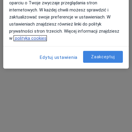
oparciu o Twoje zwyczaje przeglądania stron
internetowych. W każdej chwili możesz sprawdzić i
zaktualizować swoje preferencje w ustawieniach. W
Dostępni specjaliści
ustawieniach znajdziesz również linki do polityk
prywatności stron trzecich. Więcej informacji znajdziesz
Specjaliści znajdują się poza Chorzów, śląskie, w
w
polityka cookies
obszarach bliskich Twojemu wyszukiwaniu.
Zaakceptuj
Edytuj ustawienia
Umbra Psychoterapia
Psychoterapia, Psychologia
25 opinii
Karolinki 58/11a, Gliwice
•
Mapa