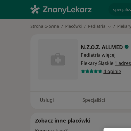
specjaliz
Strona Główna
Placówki
Pediatria
Piekary
Zmień mias
N.Z.O.Z. ALLMED
Pediatria
więcej
Piekary Śląskie
1 adres
4 opinie
Usługi
Specjaliści
Zobacz inne placówki
Kogo szukasz?