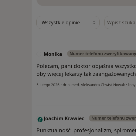
Szukaj w opi
Monika
Numer telefonu zweryfikowan
M
Polecam, pani doktor objaśnia wszystko 
oby więcej lekarzy tak zaangażowanych 
5 lutego 2026
•
dr n. med. Aleksandra Chwist-Nowak
•
Inny
Joachim Krawiec
Numer telefonu zwe
J
Punktualność, profesjonalizm, spirome