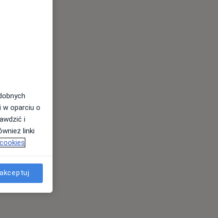
odobnych
i w oparciu o
awdzić i
wnież linki
 cookies
akceptuj