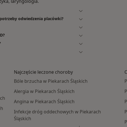
tyka, laryngologia.
z potrzeby odwiedzenia placówki?
ED?
?
Najczęście leczone choroby
C
Bóle brzucha w Piekarach Śląskich
P
Alergia w Piekarach Śląskich
P
ich
Angina w Piekarach Śląskich
P
ch
Infekcje dróg oddechowych w Piekarach
P
Śląskich
P