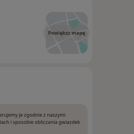
Powiększ mapę
rujemy je zgodnie z naszymi
iach i sposobie obliczania gwiazdek
ięcej o opiniach