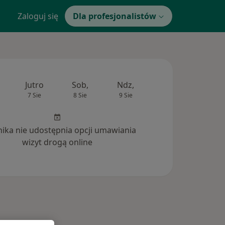
Zaloguj się
Dla profesjonalistów
Jutro
Sob,
Ndz,
Pon,
Wt,
7 Sie
8 Sie
9 Sie
10 Sie
11 Si
inika nie udostępnia opcji umawiania
wizyt drogą online