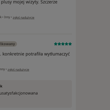
 plusy mojej wizyty. Szczerze
w opinii użytkownika Joachim Krawiec
ak
•
Inny
•
zgłoś nadużycie
fikowany
. konkretnie potrafiła wytłumaczyć
w opinii użytkownika Córka pacjenta
nny
•
zgłoś nadużycie
ak
i usatysfakcjonowana