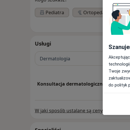
Pediatra
Ortopeda
Di
Usługi
Szanuje
Akceptując
Dermatologia
technologii
Twoje zwyc
zaktualizo
Konsultacja dermatologiczna
do polityk 
W jaki sposób ustalane są ceny?