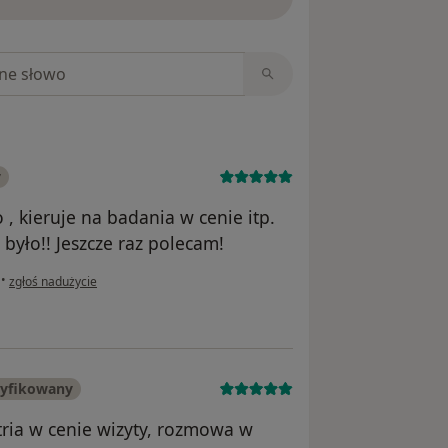
niach
y
, kieruje na badania w cenie itp.
było!! Jeszcze raz polecam!
w opinii użytkownika Monika
•
zgłoś nadużycie
ryfikowany
tria w cenie wizyty, rozmowa w