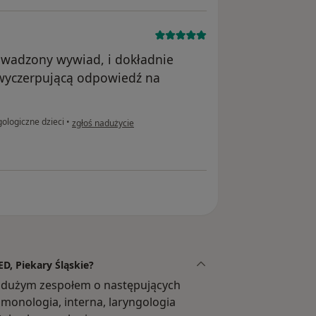
owadzony wywiad, i dokładnie
wyczerpującą odpowiedź na
w opinii użytkownika aleksandra_188
ologiczne dzieci
•
zgłoś nadużycie
ED, Piekary Śląskie?
e dużym zespołem o następujących
lmonologia, interna, laryngologia