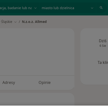
acja, badanie lub nazwisko
miasto lub dzielnica
 Śląskie
N.z.o.z. Allmed
to
Zmień miasto
Dziś
6 Sie
Ta kl
Adresy
Opinie