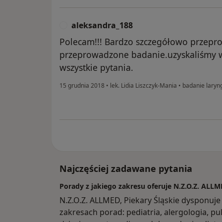
aleksandra_188
A
Polecam!!! Bardzo szczegółowo przepr
przeprowadzone badanie.uzyskaliśmy 
wszystkie pytania.
15 grudnia 2018
•
lek. Lidia Liszczyk-Mania
•
badanie laryng
Najczęściej zadawane pytania
Porady z jakiego zakresu oferuje N.Z.O.Z. ALLM
N.Z.O.Z. ALLMED, Piekary Śląskie dysponuj
zakresach porad: pediatria, alergologia, pu