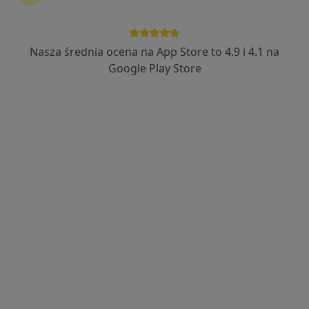
Selvamed
·
Więcej
Ortopedia, Chirurgia, Dermatologia
Nasza średnia ocena na App Store to 4.9 i 4.1 na
40 opinii
Google Play Store
Getta Żydowskiego 16/8, Zduńska Wola
•
Mapa
Konsultacja ortopedyczna
300 zł
lek. Jakub Jończyk
ortopeda
Brak dostępnych specjalistów z wolnymi terminami w tym centrum medycznym.
Pokaż profil