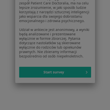
O nas
zespół Patient Care Doctoralia, ma na celu
lepsze zrozumienie, w jaki sposób ludzie
Praca
Rekrutujemy!
korzystają z narzędzi sztucznej inteligencji
Partnerzy
jako wsparcia dla swojego dobrostanu
Centrum prasowe
emocjonalnego i zdrowia psychicznego.
Kontakt
Udział w ankiecie jest anonimowy, a wyniki
będą analizowane i prezentowane
Dla pacjentów
wyłącznie w formie zbiorczej. Pytania
dotyczące nastolatków są skierowane
Lekarze
wyłącznie do rodziców lub opiekunów
Placówki medyczne
prawnych. Nie zbieramy informacji
Pytania i odpowiedzi
bezpośrednio od osób niepełnoletnich.
Usługi i zabiegi
Choroby
Start survey
Pomoc
Aplikacje mobilne
Blog dla pacjentów
Dla profesjonalistów
Cennik