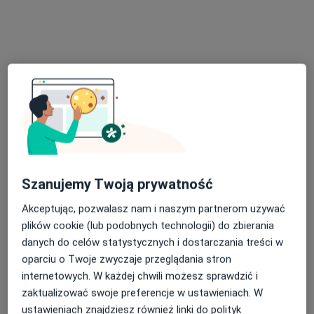
ALLMEDICA
·
Więcej
Ortopedia, Pediatria, Interna
630 opinii
ks. Jerzego Popiełuszki 2, Sieradz
•
Mapa
Brak dostępnych specjalistów z wolnymi terminami w tym centrum medycznym.
Szanujemy Twoją prywatność
Pokaż profil
Akceptując, pozwalasz nam i naszym partnerom używać
plików cookie (lub podobnych technologii) do zbierania
danych do celów statystycznych i dostarczania treści w
oparciu o Twoje zwyczaje przeglądania stron
internetowych. W każdej chwili możesz sprawdzić i
zaktualizować swoje preferencje w ustawieniach. W
ustawieniach znajdziesz również linki do polityk