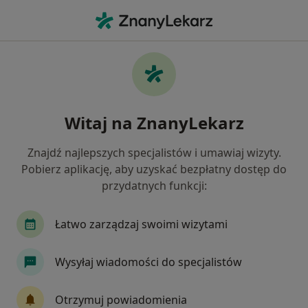
Me
Ortopedia • Sieradz, łódzkie
Filtry
• 1
Ubezpieczenie
Map
Ortopedia placówki w Sieradzu
Witaj na ZnanyLekarz
Jak działają wyniki wyszukiwania
Znajdź najlepszych specjalistów i umawiaj wizyty.
Pobierz aplikację, aby uzyskać bezpłatny dostęp do
Wybierz swoje ubezpieczenie
przydatnych funkcji:
Łatwo zarządzaj swoimi wizytami
Wysyłaj wiadomości do specjalistów
Otrzymuj powiadomienia