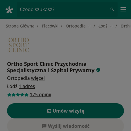
Me
Czego szukasz?
Strona Główna
Placówki
Ortopedia
Łódź
Ortho
Zmień miasto
Zmień mia
Ortho Sport Clinic Przychodnia
Specjalistyczna i Szpital Prywatny
Ortopedia
więcej
Łódź
1 adres
175 opinii
Umów wizytę
Wyślij wiadomość