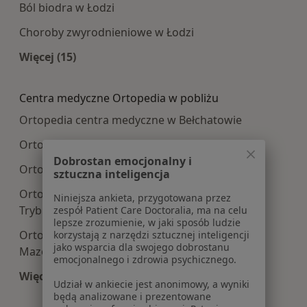
Ból biodra w Łodzi
Choroby zwyrodnieniowe w Łodzi
Więcej (15)
Więcej w kategorii: Najczęście leczone choroby
Centra medyczne Ortopedia w pobliżu
Ortopedia centra medyczne w Bełchatowie
Ortopedia centra medyczne w Zgierzu
Dobrostan emocjonalny i
Ortopedia centra medyczne w Pabianicach
sztuczna inteligencja
Ortopedia centra medyczne w Piotrkowie
Niniejsza ankieta, przygotowana przez
Trybunalskim
zespół Patient Care Doctoralia, ma na celu
lepsze zrozumienie, w jaki sposób ludzie
Ortopedia centra medyczne w Tomaszowie
korzystają z narzędzi sztucznej inteligencji
jako wsparcia dla swojego dobrostanu
Mazowieckim
emocjonalnego i zdrowia psychicznego.
Więcej (12)
Udział w ankiecie jest anonimowy, a wyniki
Więcej w kategorii: Centra medyczne Ortopedia
będą analizowane i prezentowane