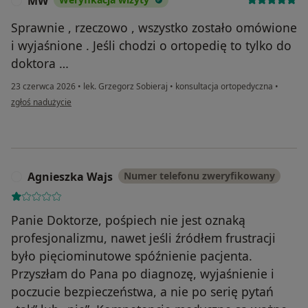
MW
M
Sprawnie , rzeczowo , wszystko zostało omówione
i wyjaśnione . Jeśli chodzi o ortopedię to tylko do
doktora …
23 czerwca 2026
•
lek. Grzegorz Sobieraj
•
konsultacja ortopedyczna
•
w opinii użytkownika MW
zgłoś nadużycie
Agnieszka Wajs
Numer telefonu zweryfikowany
A
Panie Doktorze, pośpiech nie jest oznaką
profesjonalizmu, nawet jeśli źródłem frustracji
było pięciominutowe spóźnienie pacjenta.
Przyszłam do Pana po diagnozę, wyjaśnienie i
poczucie bezpieczeństwa, a nie po serię pytań