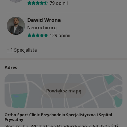
79 opinii
Dawid Wrona
Neurochirurg
129 opinii
+ 1 Specjalista
Adres
Powiększ mapę
Ortho Sport Clinic Przychodnia Specjalistyczna i Szpital
Prywatny
aleja ks. bp. Władysława Bandurskiego 7, 94-020 Łódź