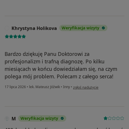
Khrystyna Holikova
Weryfikacja wizyty
K
Bardzo dziękuję Panu Doktorowi za
profesjonalizm i trafną diagnozę. Po kilku
miesiącach w końcu dowiedziałam się, na czym
polega mój problem. Polecam z całego serca!
w opinii użytkownika Khrystyna Hol
17 lipca 2026
•
lek. Mateusz Jóźwik
•
Inny
•
zgłoś nadużycie
M
Weryfikacja wizyty