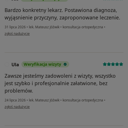
Bardzo konkretny lekarz. Postawiona diagnoza,
wyjąsnienie przyczyny, zaproponowane leczenie.
31 lipca 2026
•
lek. Mateusz Jóźwik
•
konsultacja ortopedyczna
•
w opinii użytkownika P.K
zgłoś nadużycie
Ula
Weryfikacja wizyty
U
Zawsze jesteśmy zadowoleni z wizyty, wszystko
jest szybko i profesjonalnie załatwione, bez
problemów.
24 lipca 2026
•
lek. Mateusz Jóźwik
•
konsultacja ortopedyczna
•
w opinii użytkownika Ula
zgłoś nadużycie