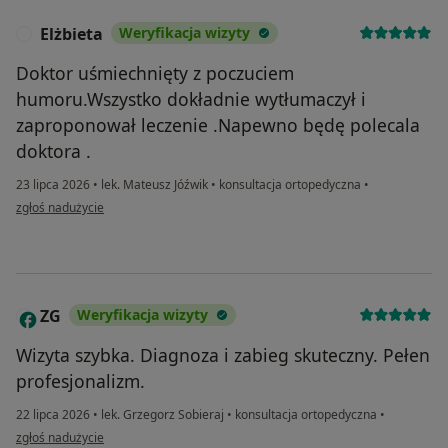
Elżbieta
Weryfikacja wizyty
E
Doktor uśmiechnięty z poczuciem
humoru.Wszystko dokładnie wytłumaczył i
zaproponował leczenie .Napewno będę polecala
doktora .
23 lipca 2026
•
lek. Mateusz Jóźwik
•
konsultacja ortopedyczna
•
w opinii użytkownika Elżbieta
zgłoś nadużycie
ZG
Weryfikacja wizyty
Z
Wizyta szybka. Diagnoza i zabieg skuteczny. Pełen
profesjonalizm.
22 lipca 2026
•
lek. Grzegorz Sobieraj
•
konsultacja ortopedyczna
•
w opinii użytkownika ZG
zgłoś nadużycie