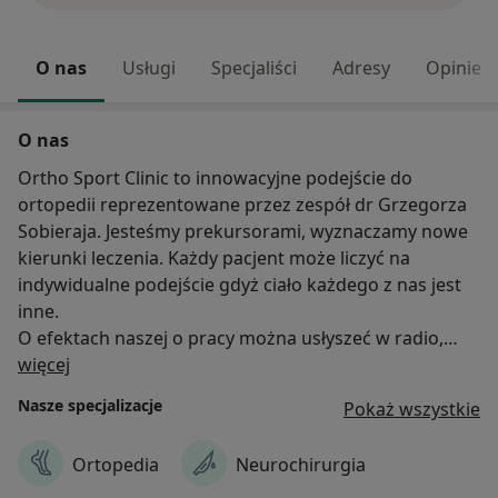
O nas
Usługi
Specjaliści
Adresy
Opinie
O nas
Ortho Sport Clinic to innowacyjne podejście do
ortopedii reprezentowane przez zespół dr Grzegorza
Sobieraja. Jesteśmy prekursorami, wyznaczamy nowe
kierunki leczenia. Każdy pacjent może liczyć na
indywidualne podejście gdyż ciało każdego z nas jest
inne.
O efektach naszej o pracy można usłyszeć w radio,
O nas
przeczytać w prasie lub obejrzeć w telewizji. Jednak dla
więcej
nas najcenniejszym i największym motorem do
Nasze specjalizacje
Pokaż wszystkie
działania są zadowoleni pacjenci, ludzie którym
mogliśmy pomóc w polepszeniu jakości życia a często
Ortopedia
Neurochirurgia
przywróceniu możliwości chodzenia, biegania czy
uprawiania ulubionego sportu.