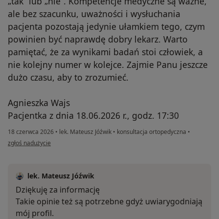
„tak” lub „nie”. Kompetencje medyczne są ważne,
ale bez szacunku, uważności i wysłuchania
pacjenta pozostają jedynie ułamkiem tego, czym
powinien być naprawdę dobry lekarz. Warto
pamiętać, że za wynikami badań stoi człowiek, a
nie kolejny numer w kolejce. Zajmie Panu jeszcze
dużo czasu, aby to zrozumieć.
Agnieszka Wajs
Pacjentka z dnia 18.06.2026 r., godz. 17:30
18 czerwca 2026
•
lek. Mateusz Jóźwik
•
konsultacja ortopedyczna
•
w opinii użytkownika Agnieszka Wajs
zgłoś nadużycie
lek. Mateusz Jóźwik
Dziękuję za informację
Takie opinie też są potrzebne gdyż uwiarygodniają
mój profil.