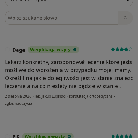
Szukaj w opiniach
Daga
Weryfikacja wizyty
D
Lekarz konkretny, zaroponował lecenie które jests
możliwe do wdrożenia w przypadku mojej mamy.
Określił na jakie dolegliwości jest w stanie znaleźć
leczenie a na co niestety nie będzie w stanie .
2 sierpnia 2026
•
lek. Jakub Łupiński
•
konsultacja ortopedyczna
•
w opinii użytkownika Daga
zgłoś nadużycie
P.K
Weryfikacja wizyty
P