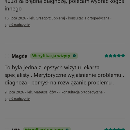
400zl za błędną diagnozę, polecam wybrać kogoś
innego
16 lipca 2026
•
lek. Grzegorz Sobieraj
•
konsultacja ortopedyczna
•
w opinii użytkownika M
zgłoś nadużycie
Magda
Weryfikacja wizyty
M
To była jedna z lepszych wizyt u lekarza
specjalisty . Merytoryczne wyjaśnienie problemu ,
diagnoza , pomysł na rozwiązanie problemu .
9 lipca 2026
•
lek. Mateusz Jóźwik
•
konsultacja ortopedyczna
•
w opinii użytkownika Magda
zgłoś nadużycie
Weryfikacja wizyty