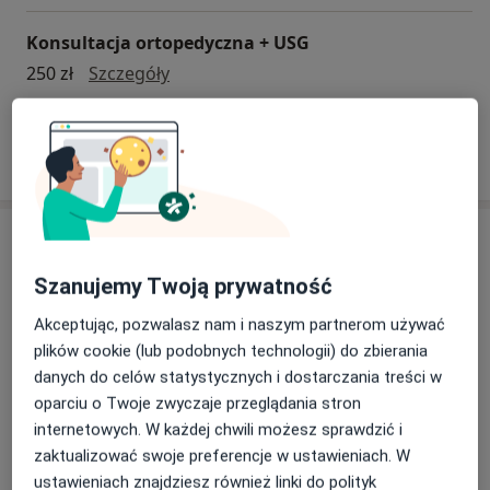
Konsultacja ortopedyczna + USG
konsultacja ortopedyczna + USG
250 zł
Szczegóły
W jaki sposób ustalane są ceny?
Specjaliści
Szanujemy Twoją prywatność
Wszystkie
Akceptując, pozwalasz nam i naszym partnerom używać
plików cookie (lub podobnych technologii) do zbierania
danych do celów statystycznych i dostarczania treści w
lek. Mateusz Jóźwik
Popularny
oparciu o Twoje zwyczaje przeglądania stron
Ortopeda
internetowych. W każdej chwili możesz sprawdzić i
78 opinii
zaktualizować swoje preferencje w ustawieniach. W
ustawieniach znajdziesz również linki do polityk