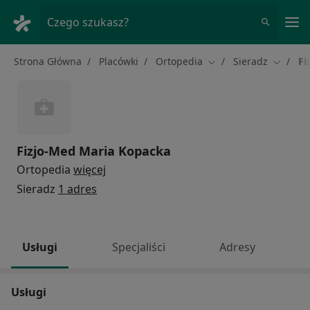
Me
Czego szukasz?
Strona Główna
Placówki
Ortopedia
Sieradz
Fi
Zmień miasto
Zmień m
Fizjo-Med Maria Kopacka
Ortopedia
więcej
Sieradz
1 adres
Usługi
Specjaliści
Adresy
Usługi