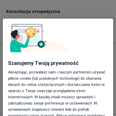
Konsultacja ortopedyczna
W jaki sposób ustalane są ceny?
Specjaliści
Szanujemy Twoją prywatność
Ortopeda
Akceptując, pozwalasz nam i naszym partnerom używać
plików cookie (lub podobnych technologii) do zbierania
danych do celów statystycznych i dostarczania treści w
lek. Barbara Cypryńska
oparciu o Twoje zwyczaje przeglądania stron
Ortopeda, Lekarz rehabilitacji medycznej
internetowych. W każdej chwili możesz sprawdzić i
4 opinie
zaktualizować swoje preferencje w ustawieniach. W
ustawieniach znajdziesz również linki do polityk
prywatności stron trzecich. Więcej informacji znajdziesz