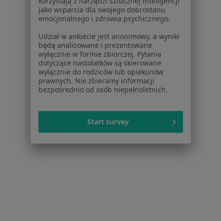
korzystają z narzędzi sztucznej inteligencji
Szpital Zakonu Bonifratrów św. Jana
jako wsparcia dla swojego dobrostanu
emocjonalnego i zdrowia psychicznego.
Bożego w Łodzi
·
Więcej
Ortopedia, Interna, Chirurgia
Udział w ankiecie jest anonimowy, a wyniki
74 opinie
będą analizowane i prezentowane
wyłącznie w formie zbiorczej. Pytania
Kosynierów Gdyńskich 61, Łódź
•
Mapa
dotyczące nastolatków są skierowane
wyłącznie do rodziców lub opiekunów
Brak dostępnych specjalistów z wolnymi terminami w tym centrum medycznym.
prawnych. Nie zbieramy informacji
bezpośrednio od osób niepełnoletnich.
Pokaż profil
Start survey
Instytut Centrum Zdrowia Matki Polki w