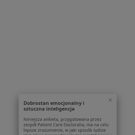
SPORTALL Karol Krajewski
Ortopedia, Fizjoterapia
57 opinii
Jana Pawła II 17/19, Pabianice
•
Mapa
Konsultacja ortopedyczna
250 zł
Pokaż więcej usług
Brak dostępnych specjalistów z wolnymi terminami w tym centrum medycznym.
Pokaż profil
Dobrostan emocjonalny i
sztuczna inteligencja
Niniejsza ankieta, przygotowana przez
zespół Patient Care Doctoralia, ma na celu
lepsze zrozumienie, w jaki sposób ludzie