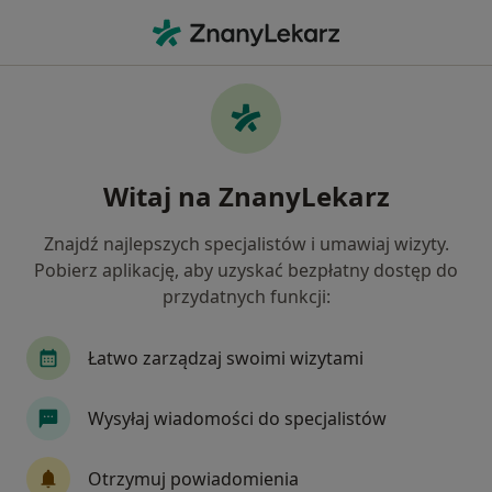
Me
Ortopedia • Tuszyn, łódzkie
Filtry
• 1
Ubezpieczenie
Map
Ortopedia placówki w Tuszynie
Witaj na ZnanyLekarz
Jak działają wyniki wyszukiwania
Znajdź najlepszych specjalistów i umawiaj wizyty.
Pobierz aplikację, aby uzyskać bezpłatny dostęp do
Wybierz swoje ubezpieczenie
przydatnych funkcji:
INTER Polska
InterRisk
JP MEDICA
Me
Łatwo zarządzaj swoimi wizytami
Wysyłaj wiadomości do specjalistów
Otrzymuj powiadomienia