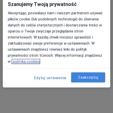
Brak dostępnych specjalistów z wolnymi terminami w tym centrum medycznym.
Szanujemy Twoją prywatność
Akceptując, pozwalasz nam i naszym partnerom używać
Pokaż profil
plików cookie (lub podobnych technologii) do zbierania
danych do celów statystycznych i dostarczania treści w
oparciu o Twoje zwyczaje przeglądania stron
internetowych. W każdej chwili możesz sprawdzić i
zaktualizować swoje preferencje w ustawieniach. W
ustawieniach znajdziesz również linki do polityk
prywatności stron trzecich. Więcej informacji znajdziesz
w
polityka cookies
Bezpieczne płatności
Fisiovita
Zaakceptuj
Edytuj ustawienia
·
Więcej
Ortopedia, Fizjoterapia, Fizjoterapia dziecięca
3 opinie
Milionowa 12, Łódź
•
Mapa
Brak dostępnych specjalistów z wolnymi terminami w tym centrum medycznym.