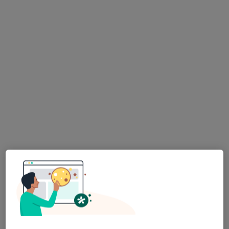
Bezpieczne płatności
Ortho Sport Clinic Przychodnia
Specjalistyczna i Szpital Prywatny
Ortopedia, Neurochirurgia
175 opinii
aleja ks. bp. Władysława Bandurskiego 7, Łódź
•
Mapa
Konsultacja ortopedyczna
250 zł
Pokaż więcej usług
lek. Jakub Łupiński
lek. Jan Borowski
lek. Mateusz Jóźwik
ortopeda
ortopeda
ortopeda
Zobacz wszystkich 4 specjalistów