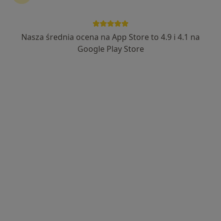
Nasza średnia ocena na App Store to 4.9 i 4.1 na
Med Max Centrum Medyczne
Google Play Store
·
Więcej
Ortopedia, Chirurgia, Chirurgia onkologiczna
473 opinie
Niecała 2, Pabianice
•
Mapa
Konsultacja ortopedyczna
250 zł
Pokaż więcej usług
lek. Jakub Jończyk
lek. Tomasz
lek. Mateusz
ortopeda
Tuzikiewicz
Możyszek
ortopeda
ortopeda
Brak dostępnych specjalistów z wolnymi terminami w tym centrum medycznym.
Pokaż profil