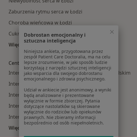
Niewydolność serca w Łodzi
Zaburzenia rytmu serca w Łodzi
Choroba wieńcowa w Łodzi
Cukrzyca w Łodzi
Dobrostan emocjonalny i
sztuczna inteligencja
Więcej (15)
Więcej w kategorii: Najczęście leczone choroby
Niniejsza ankieta, przygotowana przez
zespół Patient Care Doctoralia, ma na celu
lepsze zrozumienie, w jaki sposób ludzie
Centra medyczne Interna w pobliżu
korzystają z narzędzi sztucznej inteligencji
Interna centra medyczne w Piotrkowie Trybunalskim
jako wsparcia dla swojego dobrostanu
emocjonalnego i zdrowia psychicznego.
Interna centra medyczne w Bełchatowie
Udział w ankiecie jest anonimowy, a wyniki
Interna centra medyczne w Pabianicach
będą analizowane i prezentowane
wyłącznie w formie zbiorczej. Pytania
Interna centra medyczne w Zgierzu
dotyczące nastolatków są skierowane
wyłącznie do rodziców lub opiekunów
Interna centra medyczne w Łowiczu
prawnych. Nie zbieramy informacji
bezpośrednio od osób niepełnoletnich.
Więcej (14)
Więcej w kategorii: Centra medyczne Interna w