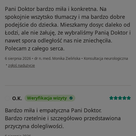
Pani Doktor bardzo miła i konkretna. Na
spokojnie wszytsko tłumaczy i ma bardzo dobre
podejście do dziecka. Mieszkamy dosyc daleko od
Łodzi, ale nie żałuję, że wybraliśmy Panią Doktor i
nawet spora odległość nas nie zniechęciła.
Polecam z całego serca.
6 sierpnia 2026
•
dr n. med. Monika Zielińska
•
Konsultacja neurologiczna
w opinii użytkownika Mama
•
zgłoś nadużycie
O.K.
Weryfikacja wizyty
O
Bardzo miła i empatyczna Pani Doktor.
Bardzo rzetelnie i szczegółowo przedstawiona
przyczyna dolegliwości.