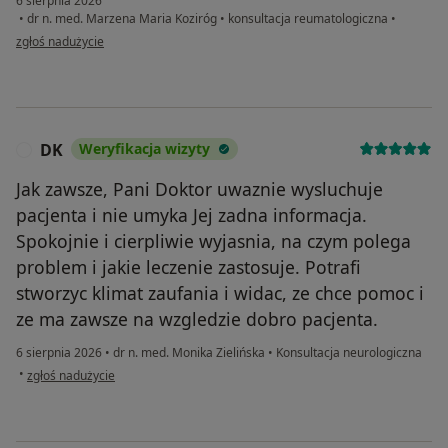
6 sierpnia 2026
•
dr n. med. Marzena Maria Koziróg
•
konsultacja reumatologiczna
•
w opinii użytkownika O.K.
zgłoś nadużycie
DK
Weryfikacja wizyty
D
Jak zawsze, Pani Doktor uwaznie wysluchuje
pacjenta i nie umyka Jej zadna informacja.
Spokojnie i cierpliwie wyjasnia, na czym polega
problem i jakie leczenie zastosuje. Potrafi
stworzyc klimat zaufania i widac, ze chce pomoc i
ze ma zawsze na wzgledzie dobro pacjenta.
6 sierpnia 2026
•
dr n. med. Monika Zielińska
•
Konsultacja neurologiczna
w opinii użytkownika DK
•
zgłoś nadużycie