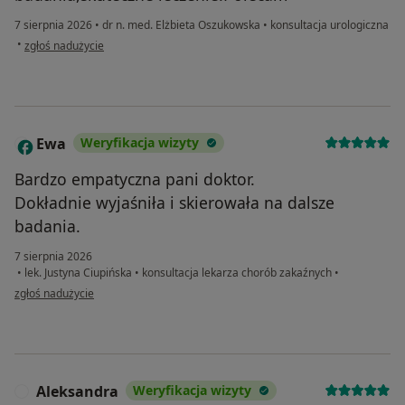
7 sierpnia 2026
•
dr n. med. Elżbieta Oszukowska
•
konsultacja urologiczna
w opinii użytkownika G.Sz
•
zgłoś nadużycie
Ewa
Weryfikacja wizyty
E
Bardzo empatyczna pani doktor.
Dokładnie wyjaśniła i skierowała na dalsze
badania.
7 sierpnia 2026
•
lek. Justyna Ciupińska
•
konsultacja lekarza chorób zakaźnych
•
w opinii użytkownika Ewa
zgłoś nadużycie
Aleksandra
Weryfikacja wizyty
A