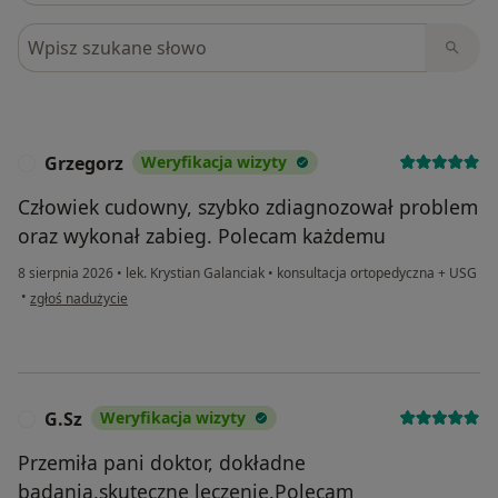
Szukaj w opiniach
Grzegorz
Weryfikacja wizyty
G
Człowiek cudowny, szybko zdiagnozował problem
oraz wykonał zabieg. Polecam każdemu
8 sierpnia 2026
•
lek. Krystian Galanciak
•
konsultacja ortopedyczna + USG
w opinii użytkownika Grzegorz
•
zgłoś nadużycie
G.Sz
Weryfikacja wizyty
G
Przemiła pani doktor, dokładne
badania,skuteczne leczenie.Polecam