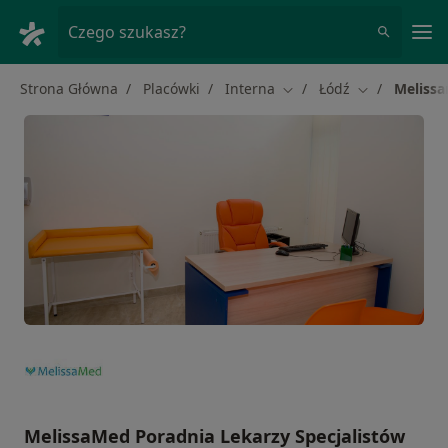
Me
Czego szukasz?
Strona Główna
Placówki
Interna
Łódź
Melissa
Zmień miasto
Zmień miasto
MelissaMed Poradnia Lekarzy Specjalistów