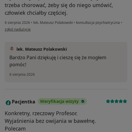
trzeba chorować, żeby się do niego umówić,
człowiek chciałby częściej.
6 sierpnia 2026
•
lek. Mateusz Polakowski
•
konsultacja psychiatryczna
•
w opinii użytkownika Ania
zgłoś nadużycie
lek. Mateusz Polakowski
Bardzo Pani dziękuję i cieszę się że mogłem
pomóc!
6 sierpnia 2026
Pacjentka
Weryfikacja wizyty
P
Konkretny, rzeczowy Profesor.
Wyjaśnienia bez owijania w bawełnę.
Polecam