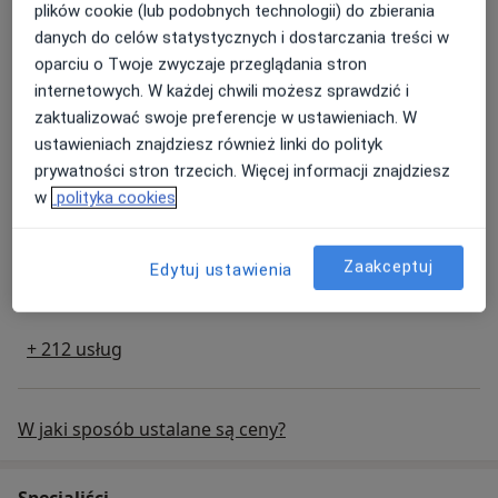
plików cookie (lub podobnych technologii) do zbierania
Konsultacja dermatologiczna
Popularna
danych do celów statystycznych i dostarczania treści w
oparciu o Twoje zwyczaje przeglądania stron
konsultacja dermatologiczna
230 zł - 340 zł
Szczegóły
internetowych. W każdej chwili możesz sprawdzić i
Umów
zaktualizować swoje preferencje w ustawieniach. W
ustawieniach znajdziesz również linki do polityk
prywatności stron trzecich. Więcej informacji znajdziesz
Konsultacja ortopedyczna
Popularna
w
polityka cookies
konsultacja ortopedyczna
Od 200 zł
Szczegóły
Zaakceptuj
Edytuj ustawienia
Umów
+ 212 usług
W jaki sposób ustalane są ceny?
Specjaliści