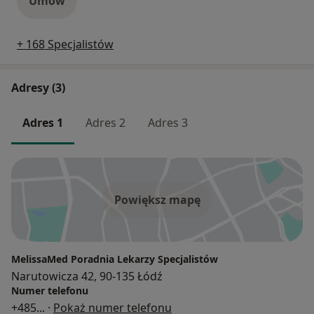
Umów
+ 168 Specjalistów
Adresy (3)
Adres 1
Adres 2
Adres 3
Powiększ mapę
MelissaMed Poradnia Lekarzy Specjalistów
Narutowicza 42, 90-135 Łódź
Numer telefonu
+485
... ·
Pokaż numer telefonu