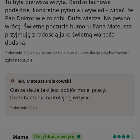
To była pierwsza wizyta. Bardzo fachowe
podejście, konkretne pytania i wywiad - widać, że
Pan Doktor wie co robi. Duża wiedza. Na pewno
wrócę. Świetne poczucie humoru Pana Mateusza
przyjmuję z radością jako świetną wartość
dodaną.
7 sierpnia 2026
•
lek. Mateusz Polakowski
•
konsultacja psychiatryczna
•
w opinii użytkownika Piotr
zgłoś nadużycie
lek. Mateusz Polakowski
Cieszę się że taki jest odbiór mojej pracy.
Do zobaczenia na kolejnej wizycie.
7 sierpnia 2026
Mama
Weryfikacja wizyty
M