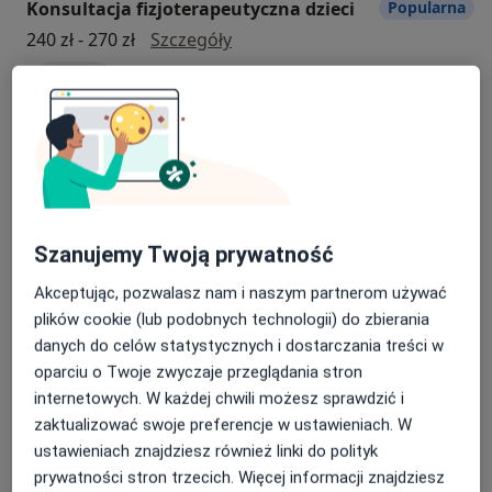
Konsultacja fizjoterapeutyczna dzieci
Popularna
nietrzymania moczu, laserowa rewitalizacja pochwy i
konsultacja fizjoterapeutyczna 
inne …
240 zł - 270 zł
Szczegóły
Umów
Misją działalności Centrum Medycznego CODE jest
wprowadzanie najnowszych osiągnięć nauk
medycznych, zwłaszcza w obszarze medycyny
Konsultacja endokrynologiczna
Popularna
molekularnej, do praktyki medycznej. Centrum skupia
się głównie na wykorzystaniu w diagnostyce i doborze
Konsultacja endokrynologiczna
Od 150 zł
Szczegóły
optymalnych sposobów leczenia wiedzy wynikającej,
Umów
m. in z postępu badań nad ludzkim kodem
Szanujemy Twoją prywatność
genetycznym. To działanie stanowi kolejny
Akceptując, pozwalasz nam i naszym partnerom używać
innowacyjny obszar terapeutyczny w Centrum
plików cookie (lub podobnych technologii) do zbierania
Konsultacja dermatologiczna
Popularna
Medycznym CODE.
danych do celów statystycznych i dostarczania treści w
konsultacja dermatologiczna
200 zł
Szczegóły
oparciu o Twoje zwyczaje przeglądania stron
internetowych. W każdej chwili możesz sprawdzić i
Umów
zaktualizować swoje preferencje w ustawieniach. W
ustawieniach znajdziesz również linki do polityk
prywatności stron trzecich. Więcej informacji znajdziesz
Konsultacja proktologiczna
Popularna