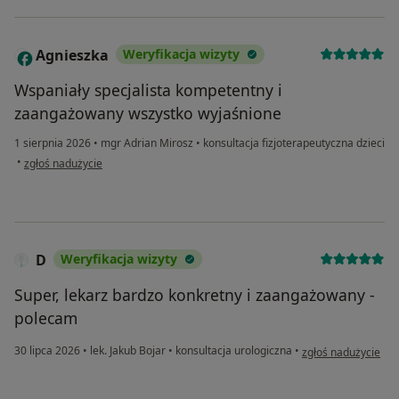
Agnieszka
Weryfikacja wizyty
A
Wspaniały specjalista kompetentny i
zaangażowany wszystko wyjaśnione
1 sierpnia 2026
•
mgr Adrian Mirosz
•
konsultacja fizjoterapeutyczna dzieci
w opinii użytkownika Agnieszka
•
zgłoś nadużycie
D
Weryfikacja wizyty
Super, lekarz bardzo konkretny i zaangażowany -
polecam
w opinii użytkownik
30 lipca 2026
•
lek. Jakub Bojar
•
konsultacja urologiczna
•
zgłoś nadużycie