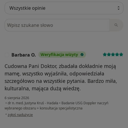
Szukaj w opiniach
Barbara O.
Weryfikacja wizyty
B
Cudowna Pani Doktor, zbadała dokładnie moją
mamę, wszystko wyjaśniła, odpowiedziała
szczegółowo na wszystkie pytania. Bardzo miła,
kulturalna, mająca dużą wiedzę.
6 sierpnia 2026
•
dr n. med. Justyna Kruś - Hadała
•
Badanie USG Doppler naczyń
wybranego obszaru + konsultacja specjalistyczna
w opinii użytkownika Barbara O.
•
zgłoś nadużycie