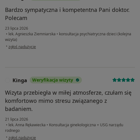
Bardzo sympatyczna i kompetentna Pani doktor.
Polecam
23 lipca 2026
•
lek. Agnieszka Ziemniarska
•
konsultacja psychiatryczna dzieci (kolejna
wizyta)
w opinii użytkownika Kinga
•
zgłoś nadużycie
Kinga
Weryfikacja wizyty
K
Wizyta przebiegła w miłej atmosferze, czułam się
komfortowo mimo stresu związanego z
badaniem.
21 lipca 2026
•
lek. Anna Rękawiecka
•
Konsultacja ginekologiczna + USG narządu
rodnego
w opinii użytkownika Kinga
•
zgłoś nadużycie