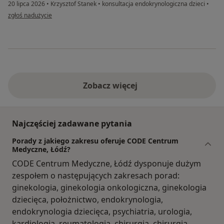
20 lipca 2026
•
Krzysztof Stanek
•
konsultacja endokrynologiczna dzieci
•
w opinii użytkownika MKw
zgłoś nadużycie
Zobacz więcej
Najczęściej zadawane pytania
Porady z jakiego zakresu oferuje CODE Centrum
Medyczne, Łódź?
CODE Centrum Medyczne, Łódź dysponuje dużym
zespołem o następujących zakresach porad:
ginekologia, ginekologia onkologiczna, ginekologia
dziecięca, położnictwo, endokrynologia,
endokrynologia dziecięca, psychiatria, urologia,
kardiologia, reumatologia, chirurgia, chirurgia