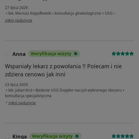
27 lipca 2026
•
lek. Mariusz Kopydłowski
•
konsultacja ginekologiczna + USG
•
w opinii użytkownika DR
zgłoś nadużycie
Anna
Weryfikacja wizyty
A
Wspaniały lekarz z powołania !! Polecam i nie
zdziera cenowo jak inni
23 lipca 2026
•
lek. Julian Krul
•
Badanie USG Doppler naczyń wybranego obszaru +
konsultacja specjalistyczna
w opinii użytkownika Anna
•
zgłoś nadużycie
Kinga
Weryfikacja wizyty
K