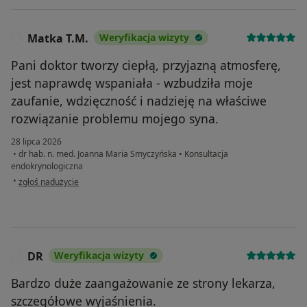
Matka T.M.
Weryfikacja wizyty
M
Pani doktor tworzy ciepłą, przyjazną atmosferę,
jest naprawdę wspaniała - wzbudziła moje
zaufanie, wdzięczność i nadzieję na właściwe
rozwiązanie problemu mojego syna.
28 lipca 2026
•
dr hab. n. med. Joanna Maria Smyczyńska
•
Konsultacja
endokrynologiczna
w opinii użytkownika Matka T.M.
•
zgłoś nadużycie
DR
Weryfikacja wizyty
D
Bardzo duże zaangażowanie ze strony lekarza,
szczegółowe wyjaśnienia.