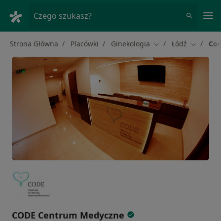
Me
Czego szukasz?
Strona Główna
Placówki
Ginekologia
Łódź
Cod
Zmień miasto
Zmień mi
CODE Centrum Medyczne