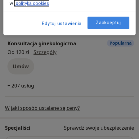
w
polityka cookies
konsultacja proktologiczna
200 zł - 250 zł
Szczegóły
Umów
Zaakceptuj
Edytuj ustawienia
Konsultacja ginekologiczna
Popularna
konsultacja ginekologiczna
Od 120 zł
Szczegóły
Umów
+ 207 usług
W jaki sposób ustalane są ceny?
Specjaliści
Sprawdź swoje ubezpieczenie