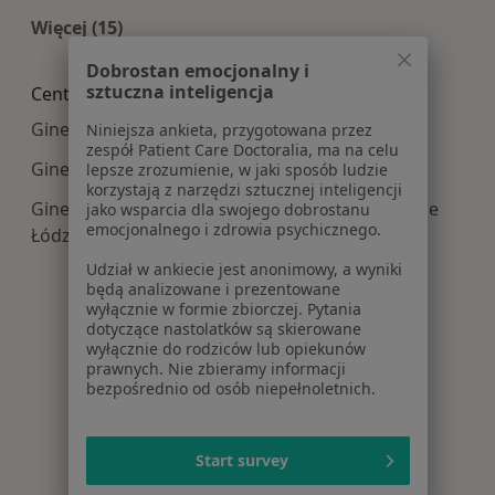
Więcej (15)
Więcej w kategorii: Najczęście leczone choroby
Dobrostan emocjonalny i
sztuczna inteligencja
Centra medyczne Ginekologia w pobliżu
Ginekologia centra medyczne w Bełchatowie
Niniejsza ankieta, przygotowana przez
zespół Patient Care Doctoralia, ma na celu
Ginekologia centra medyczne w Zduńskiej Woli
lepsze zrozumienie, w jaki sposób ludzie
korzystają z narzędzi sztucznej inteligencji
Ginekologia centra medyczne w Konstantynowie
jako wsparcia dla swojego dobrostanu
emocjonalnego i zdrowia psychicznego.
Łódzkim
Udział w ankiecie jest anonimowy, a wyniki
będą analizowane i prezentowane
wyłącznie w formie zbiorczej. Pytania
dotyczące nastolatków są skierowane
wyłącznie do rodziców lub opiekunów
prawnych. Nie zbieramy informacji
bezpośrednio od osób niepełnoletnich.
Start survey