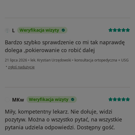
L
Weryfikacja wizyty
Bardzo szybko sprawdzenie co mi tak naprawdę
dolega ,pokierowanie co robić dalej
21 lipca 2026
•
lek. Krystian Urzędowski
•
konsultacja ortopedyczna + USG
w opinii użytkownika L
•
zgłoś nadużycie
MKw
Weryfikacja wizyty
M
Miły, kompetentny lekarz. Nie dołuje, widzi
pozytyw. Można o wszystko pytać, na wszystkie
pytania udziela odpowiedzi. Dostępny gość.