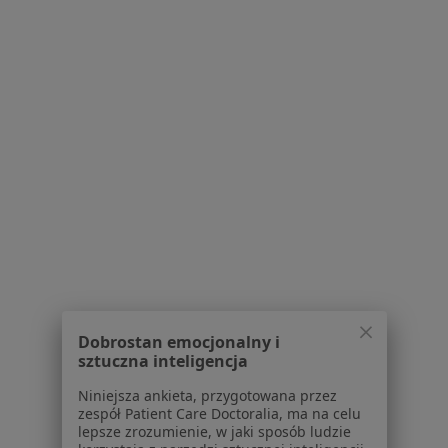
28 opinii
ul. Wyzwolenia 35/III, Świętochłowice
•
Mapa
Konsultacja okulistyczna
Brak dostępnych specjalistów z wolnymi terminami w tym centrum medycznym.
Pokaż profil
Dobrostan emocjonalny i
sztuczna inteligencja
Centrum Medyczne Biozon
Niniejsza ankieta, przygotowana przez
zespół Patient Care Doctoralia, ma na celu
·
Więcej
Okulistyka, Chirurgia, Urologia
lepsze zrozumienie, w jaki sposób ludzie
13 opinii