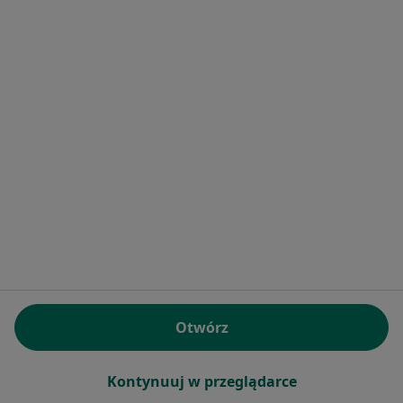
NZOZ Novia Med
·
Więcej
Okulistyka, Interna, Stomatologia
78 opinii
Paderewskiego 34, Chorzów
•
Mapa
Konsultacja okulistyczna
Brak dostępnych specjalistów z wolnymi terminami w tym centrum medycznym.
Pokaż profil
Otwórz
Kontynuuj w przeglądarce