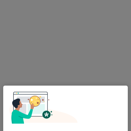
Centrum Medyczne Zjednoczenia
·
Więcej
Okulistyka, Dietetyk, Dietetyka
13 opinii
Zjednoczenia 3, Chorzów
•
Mapa
Konsultacja okulistyczna
od 250 zł
lek. Paweł Klich
okulista
Brak dostępnych specjalistów z wolnymi terminami w tym centrum medycznym.
Pokaż profil
Dostępni specjaliści