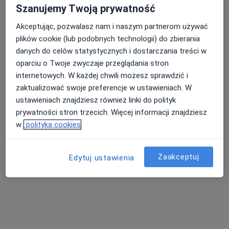
Szanujemy Twoją prywatność
Specjaliści znajdują się poza Ruda Śląska, śląskie, w
obszarach bliskich Twojemu wyszukiwaniu.
Akceptując, pozwalasz nam i naszym partnerom używać
plików cookie (lub podobnych technologii) do zbierania
danych do celów statystycznych i dostarczania treści w
oparciu o Twoje zwyczaje przeglądania stron
internetowych. W każdej chwili możesz sprawdzić i
zaktualizować swoje preferencje w ustawieniach. W
ustawieniach znajdziesz również linki do polityk
prywatności stron trzecich. Więcej informacji znajdziesz
w
polityka cookies
Centrum Medyczne GLIVCLINIC
·
Więcej
Okulistyka, Chirurgia, Bariatria
7806 opinii
Zaakceptuj
Edytuj ustawienia
Adres 1
Adres 2
Adres 3
Dworcowa 60, Gliwice
•
Mapa
Konsultacja okulistyczna
od 240 zł