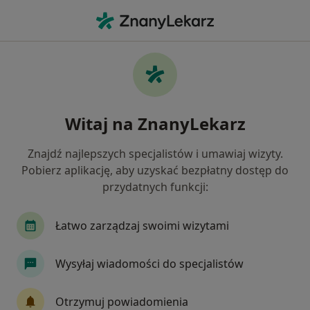
Me
Okulistyka • Ruda Śląska, śląskie
Filtry
• 1
Ubezpieczenie
Map
Okulistyka placówki w Rudzie Śląskiej
Witaj na ZnanyLekarz
Jak działają wyniki wyszukiwania
Znajdź najlepszych specjalistów i umawiaj wizyty.
Pobierz aplikację, aby uzyskać bezpłatny dostęp do
Wybierz swoje ubezpieczenie
przydatnych funkcji:
PZU Zdrowie
Łatwo zarządzaj swoimi wizytami
Wysyłaj wiadomości do specjalistów
Otrzymuj powiadomienia