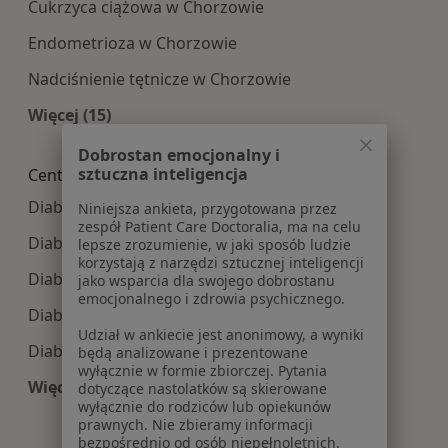
Cukrzyca ciążowa w Chorzowie
Endometrioza w Chorzowie
Nadciśnienie tętnicze w Chorzowie
Więcej (15)
Więcej w kategorii: Najczęście leczone choroby
Dobrostan emocjonalny i
sztuczna inteligencja
Centra medyczne Diabetologia w pobliżu
Diabetologia centra medyczne w Katowicach
Niniejsza ankieta, przygotowana przez
zespół Patient Care Doctoralia, ma na celu
Diabetologia centra medyczne w Sosnowcu
lepsze zrozumienie, w jaki sposób ludzie
korzystają z narzędzi sztucznej inteligencji
Diabetologia centra medyczne w Gliwicach
jako wsparcia dla swojego dobrostanu
emocjonalnego i zdrowia psychicznego.
Diabetologia centra medyczne w Tychach
Udział w ankiecie jest anonimowy, a wyniki
Diabetologia centra medyczne w Zabrzu
będą analizowane i prezentowane
wyłącznie w formie zbiorczej. Pytania
Więcej (14)
dotyczące nastolatków są skierowane
wyłącznie do rodziców lub opiekunów
Więcej w kategorii: Centra medyczne Diabetolo
prawnych. Nie zbieramy informacji
bezpośrednio od osób niepełnoletnich.