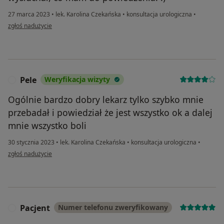
27 marca 2023
•
lek. Karolina Czekańska
•
konsultacja urologiczna
•
w opinii użytkownika Kuba
zgłoś nadużycie
Pele
Weryfikacja wizyty
P
Ogólnie bardzo dobry lekarz tylko szybko mnie
przebadał i powiedział że jest wszystko ok a dalej
mnie wszystko boli
30 stycznia 2023
•
lek. Karolina Czekańska
•
konsultacja urologiczna
•
w opinii użytkownika Pele
zgłoś nadużycie
Pacjent
Numer telefonu zweryfikowany
P