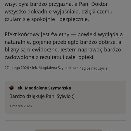
wizyt była bardzo przyjazna, a Pani Doktor
wszystko dokładnie wyjaśniała, dzięki czemu
czułam się spokojnie i bezpiecznie.
Efekt końcowy jest świetny — powieki wyglądają
naturalnie, gojenie przebiegło bardzo dobrze, a
blizny są niewidoczne. Jestem naprawdę bardzo
zadowolona z rezultatu i całej opieki.
w opinii użytkownika Sylwia H
27 lutego 2026
•
lek. Magdalena Szymańska
•
•
zgłoś nadużycie
lek. Magdalena Szymańska
Bardzo dziękuję Pani Sylwio :)
1 marca 2026