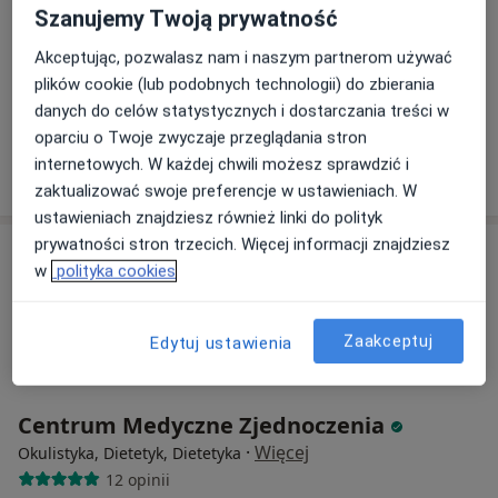
Szanujemy Twoją prywatność
Akceptując, pozwalasz nam i naszym partnerom używać
lek. Olga Ritter-Pasek
okulista
plików cookie (lub podobnych technologii) do zbierania
danych do celów statystycznych i dostarczania treści w
Brak dostępnych specjalistów z wolnymi terminami w tym centrum medycznym.
oparciu o Twoje zwyczaje przeglądania stron
internetowych. W każdej chwili możesz sprawdzić i
Pokaż profil
zaktualizować swoje preferencje w ustawieniach. W
ustawieniach znajdziesz również linki do polityk
prywatności stron trzecich. Więcej informacji znajdziesz
w
polityka cookies
Zaakceptuj
Edytuj ustawienia
Centrum Medyczne Zjednoczenia
·
Więcej
Okulistyka, Dietetyk, Dietetyka
12 opinii