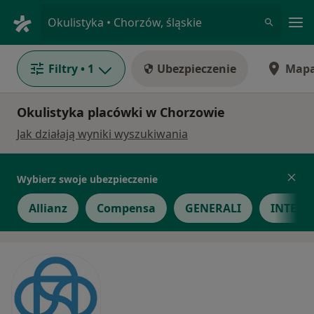
Me
Okulistyka • Chorzów, śląskie
Filtry
• 1
Ubezpieczenie
Map
Okulistyka placówki w Chorzowie
Jak działają wyniki wyszukiwania
Wybierz swoje ubezpieczenie
Allianz
Compensa
GENERALI
INTER P