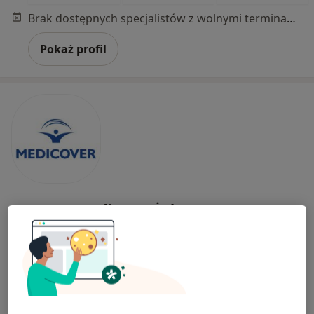
Brak dostępnych specjalistów z wolnymi terminami w tym centrum medycznym.
Pokaż profil
Centrum Medicover Żelazna
·
Więcej
Okulistyka, Chirurgia, Chirurgia klatki piersiowej
67 opinii
Żelazna 4, Katowice
•
Mapa
Konsultacja okulistyczna
335 zł