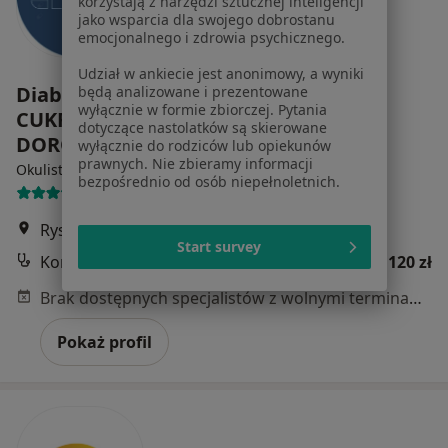
korzystają z narzędzi sztucznej inteligencji
jako wsparcia dla swojego dobrostanu
emocjonalnego i zdrowia psychicznego.
Udział w ankiecie jest anonimowy, a wyniki
Diab Serwis - CENTRUM LECZENIA
będą analizowane i prezentowane
wyłącznie w formie zbiorczej. Pytania
CUKRZYCY (PRZYCHODNIA DLA
dotyczące nastolatków są skierowane
DOROSŁYCH)
wyłącznie do rodziców lub opiekunów
prawnych. Nie zbieramy informacji
·
Więcej
Okulistyka, Diabetologia, Chirurgia
bezpośrednio od osób niepełnoletnich.
101 opinii
Ryszki 51, Chorzów
•
Mapa
Start survey
Konsultacja okulistyczna
od 120 zł
Brak dostępnych specjalistów z wolnymi terminami w tym centrum medycznym.
Pokaż profil