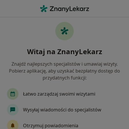
Me
Okulistyka • Zabrze, śląskie
Filtry
• 1
Ubezpieczenie
Map
Okulistyka placówki w Zabrzu
Witaj na ZnanyLekarz
Jak działają wyniki wyszukiwania
Znajdź najlepszych specjalistów i umawiaj wizyty.
Pobierz aplikację, aby uzyskać bezpłatny dostęp do
Wybierz swoje ubezpieczenie
przydatnych funkcji:
Łatwo zarządzaj swoimi wizytami
Wysyłaj wiadomości do specjalistów
Otrzymuj powiadomienia