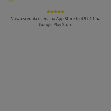
Bezpieczne płatności
SANVIMED Centrum Medyczne Sp. z o.o.
Nasza średnia ocena na App Store to 4.9 i 4.1 na
·
Więcej
Okulistyka, Ortopedia, Chirurgia
Google Play Store
119 opinii
ul. Moniuszki 78, Zabrze
•
Mapa
Konsultacja okulistyczna
Brak dostępnych specjalistów z wolnymi terminami w tym centrum medycznym.
Pokaż profil