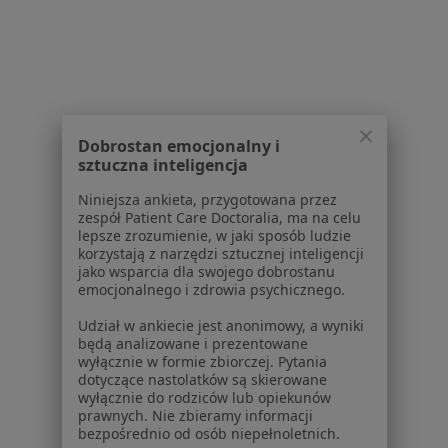
Dobrostan emocjonalny i
sztuczna inteligencja
Centrum Zdrowia Rodziny Therapeutica
Niniejsza ankieta, przygotowana przez
Okulistyka
zespół Patient Care Doctoralia, ma na celu
lepsze zrozumienie, w jaki sposób ludzie
Jordana 2, Zabrze
•
Mapa
korzystają z narzędzi sztucznej inteligencji
jako wsparcia dla swojego dobrostanu
Brak dostępnych specjalistów z wolnymi terminami w tym centrum medycznym.
emocjonalnego i zdrowia psychicznego.
Udział w ankiecie jest anonimowy, a wyniki
Pokaż profil
będą analizowane i prezentowane
wyłącznie w formie zbiorczej. Pytania
dotyczące nastolatków są skierowane
wyłącznie do rodziców lub opiekunów
prawnych. Nie zbieramy informacji
bezpośrednio od osób niepełnoletnich.