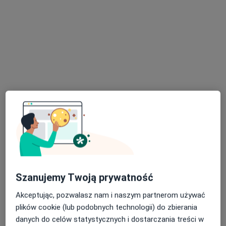
Centrum Medyczne GLIVCLINIC
·
Więcej
Okulistyka, Chirurgia, Bariatria
7807 opinii
Adres 1
Adres 2
Adres 3
Dworcowa 60, Gliwice
•
Mapa
Konsultacja okulistyczna
od 240 zł
Pokaż więcej usług
Szanujemy Twoją prywatność
Akceptując, pozwalasz nam i naszym partnerom używać
plików cookie (lub podobnych technologii) do zbierania
lek. Joanna
lek. Paulina Pytel
danych do celów statystycznych i dostarczania treści w
Pacławska-Kampka
okulista