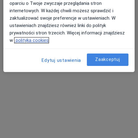
oparciu o Twoje zwyczaje przeglądania stron
okulista
internetowych. W każdej chwili możesz sprawdzić i
Brak dostępnych specjalistów z wolnymi terminami w tym centrum medycznym.
zaktualizować swoje preferencje w ustawieniach. W
ustawieniach znajdziesz również linki do polityk
Pokaż profil
prywatności stron trzecich. Więcej informacji znajdziesz
w
polityka cookies
Zaakceptuj
Edytuj ustawienia
Bezpieczne płatności
Klinika Magnuccy Medycyna i Estetyka
·
Więcej
Okulistyka, Ginekologia, Medycyna estetyczna
5805 opinii
3 Maja 34, Katowice
•
Mapa