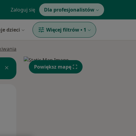
Zaloguj się
Dla profesjonalistów
je dzieci
Więcej filtrów
•
1
ukiwania
Powiększ mapę
Wt,
Śr,
Czw,
11 Sie
12 Sie
13 Sie