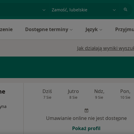
acja, badanie lub nazwisko
miasto lub dzielnica
zenie
Dostępne terminy
Język
Przyjmu
Jak działają wyniki wysz
ne
Dziś
Jutro
Ndz,
Pon,
7 Sie
8 Sie
9 Sie
10 Sie
cyna
Umawianie online nie jest dostępne
Pokaż profil