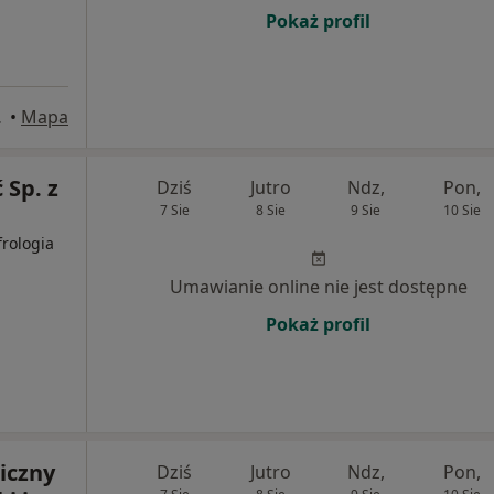
Pokaż profil
Zamość
•
Mapa
Sp. z
Dziś
Jutro
Ndz,
Pon,
7 Sie
8 Sie
9 Sie
10 Sie
frologia
Umawianie online nie jest dostępne
Pokaż profil
iczny
Dziś
Jutro
Ndz,
Pon,