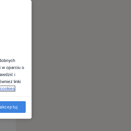
odobnych
i w oparciu o
awdzić i
wnież linki
 cookies
Wt,
Śr,
Czw,
akceptuj
11 Sie
12 Sie
13 Sie