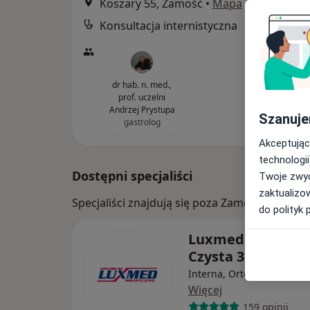
Koszary 55, Zamość
•
Mapa
Konsultacja internistyczna
dr hab. n. med.,
prof. uczelni
Andrzej Prystupa
Szanuje
gastrolog
Akceptując
technologii
Dostępni specjaliści
Twoje zwyc
zaktualizo
Specjaliści znajdują się poza Zamość, lubels
do polityk 
Luxmed Krasnyst
Czysta 3
Interna, Ortopedia, Kardi
Więcej
159 opinii