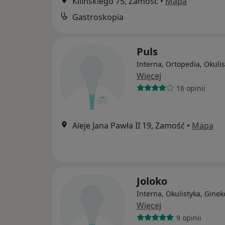
Kilińskiego 75, Zamość
•
Mapa
Gastroskopia
Puls
Interna, Ortopedia, Okulis
Więcej
16 opinii
Aleje Jana Pawła II 19, Zamość
•
Mapa
Joloko
Interna, Okulistyka, Ginek
Więcej
9 opinii