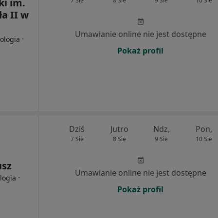
ki im.
7 Sie
8 Sie
9 Sie
10 Sie
a II w
Umawianie online nie jest dostępne
·
gologia
Pokaż profil
Dziś
Jutro
Ndz,
Pon,
7 Sie
8 Sie
9 Sie
10 Sie
usz
Umawianie online nie jest dostępne
·
logia
Pokaż profil