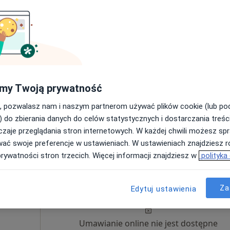
280 zł
my Twoją prywatność
, pozwalasz nam i naszym partnerom używać plików cookie (lub p
) do zbierania danych do celów statystycznych i dostarczania treśc
zaje przeglądania stron internetowych. W każdej chwili możesz spr
wać swoje preferencje w ustawieniach. W ustawieniach znajdziesz ró
kie, w obszarach bliskich Twojemu wyszukiwaniu.
prywatności stron trzecich. Więcej informacji znajdziesz w
polityka
aw -
Dziś
Jutro
Ndz,
Pon,
Za
7 Sie
8 Sie
9 Sie
10 Sie
Edytuj ustawienia
·
ologia
Umawianie online nie jest dostępne