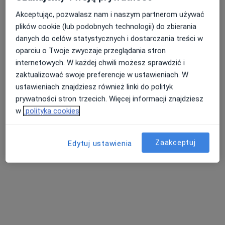
Luxmed Zamość - Pocztowa 3
Akceptując, pozwalasz nam i naszym partnerom używać
·
Więcej
Neurologia, Ginekologia, Radiologia
plików cookie (lub podobnych technologii) do zbierania
287 opinii
danych do celów statystycznych i dostarczania treści w
Pocztowa 3, Zamość
•
Mapa
oparciu o Twoje zwyczaje przeglądania stron
Konsultacja neurologiczna
150 zł
internetowych. W każdej chwili możesz sprawdzić i
zaktualizować swoje preferencje w ustawieniach. W
Brak dostępnych specjalistów z wolnymi terminami w tym centrum medycznym.
ustawieniach znajdziesz również linki do polityk
prywatności stron trzecich. Więcej informacji znajdziesz
Pokaż profil
w
polityka cookies
Zaakceptuj
Edytuj ustawienia
Centrum Medyczne Audika - Zamość