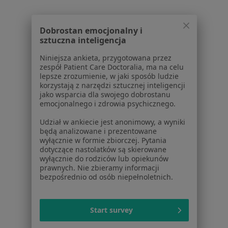
Dobrostan emocjonalny i
Serwis
sztuczna inteligencja
Regulamin
Niniejsza ankieta, przygotowana przez
zespół Patient Care Doctoralia, ma na celu
Polityka prywatności pacjentów
lepsze zrozumienie, w jaki sposób ludzie
Polityka prywatności profesjonalistów
korzystają z narzędzi sztucznej inteligencji
Polityka prywatności dla profesjonalistów, których
jako wsparcia dla swojego dobrostanu
emocjonalnego i zdrowia psychicznego.
dane pozyskaliśmy samodzielnie
Polityka cookies
Udział w ankiecie jest anonimowy, a wyniki
Jak działają wyniki wyszukiwania
będą analizowane i prezentowane
wyłącznie w formie zbiorczej. Pytania
Dostępność
dotyczące nastolatków są skierowane
O nas
wyłącznie do rodziców lub opiekunów
Praca
prawnych. Nie zbieramy informacji
Rekrutujemy!
bezpośrednio od osób niepełnoletnich.
Partnerzy
Centrum prasowe
Kontakt
Start survey
Dla pacjentów