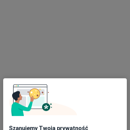
Salus Przychodnia Lekarska
Neurologia, Medycyna rodzinna, Pediatria
9 opinii
Szczebrzeska 11 i, Zamość
•
Mapa
Konsultacja neurologiczna
Brak dostępnych specjalistów z wolnymi terminami w tym centrum medycznym.
Pokaż profil
Szanujemy Twoją prywatność