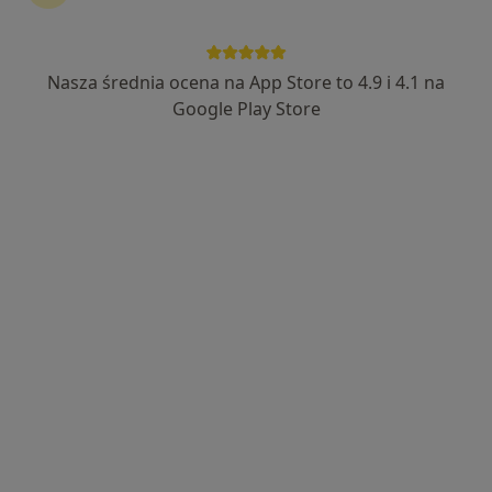
Centrum Medyczne DERMEDICA
·
Więcej
Neurologia, Chirurgia, Medycyna estetyczna
Nasza średnia ocena na App Store to 4.9 i 4.1 na
928 opinii
Google Play Store
Koszary 55, Zamość
•
Mapa
Konsultacja neurologiczna
200 zł
Pokaż więcej usług
Brak dostępnych specjalistów z wolnymi terminami w tym centrum medycznym.
Pokaż profil