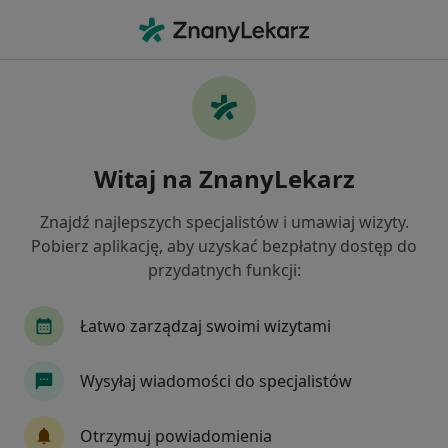
Me
Neurologia • Zamość, lubelskie
Filtry
• 1
Ubezpieczenie
Map
Neurologia placówki w Zamościu
Witaj na ZnanyLekarz
Jak działają wyniki wyszukiwania
Znajdź najlepszych specjalistów i umawiaj wizyty.
Pobierz aplikację, aby uzyskać bezpłatny dostęp do
Wybierz swoje ubezpieczenie
przydatnych funkcji:
Łatwo zarządzaj swoimi wizytami
Wysyłaj wiadomości do specjalistów
Otrzymuj powiadomienia