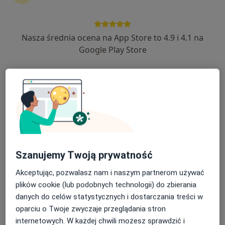
288 opinii
Pocztowa 3, Zamość
•
Mapa
Konsultacja endokrynologiczna
120 zł
Nasza średnia ocena na App Store to 4.9 i 4.1 na
Google Play Store
Brak dostępnych specjalistów z wolnymi terminami w tym centrum medycznym.
Pokaż profil
Szanujemy Twoją prywatność
Akceptując, pozwalasz nam i naszym partnerom używać
plików cookie (lub podobnych technologii) do zbierania
Centrum Medyczne DERMEDICA
danych do celów statystycznych i dostarczania treści w
·
Więcej
Endokrynologia, Chirurgia, Medycyna estetyczna
oparciu o Twoje zwyczaje przeglądania stron
929 opinii
internetowych. W każdej chwili możesz sprawdzić i