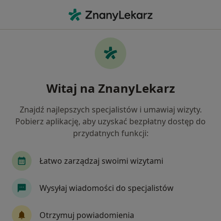
Me
Endokrynologia • Zamość, lubelskie
Filtry
• 1
Mapa
Endokrynologia placówki w Zamościu
Witaj na ZnanyLekarz
Jak działają wyniki wyszukiwania
Znajdź najlepszych specjalistów i umawiaj wizyty.
Pobierz aplikację, aby uzyskać bezpłatny dostęp do
przydatnych funkcji:
Łatwo zarządzaj swoimi wizytami
Wysyłaj wiadomości do specjalistów
Luxmed Zamość - Pocztowa 3
·
Więcej
Endokrynologia, Ginekologia, Radiologia
Otrzymuj powiadomienia