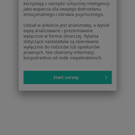
Dla lekarzy
korzystają z narzędzi sztucznej inteligencji
jako wsparcia dla swojego dobrostanu
Dla placówek medycznych
emocjonalnego i zdrowia psychicznego.
Noa Notes
nowość
Baza wiedzy
Udział w ankiecie jest anonimowy, a wyniki
będą analizowane i prezentowane
Centrum Pomocy dla Specjalisty
wyłącznie w formie zbiorczej. Pytania
dotyczące nastolatków są skierowane
Kontakt
wyłącznie do rodziców lub opiekunów
ZnanyLekarz - Strona główna
prawnych. Nie zbieramy informacji
bezpośrednio od osób niepełnoletnich.
ZnanyLekarz Sp. z o.o.
ul. Kolejowa 5/7
01-217 Warszawa, Polska
Start survey
NIP: ⁠7010224868
KRS: ⁠0000347997
REGON: ⁠142276657
Sąd Rejonowy dla m.st. Warszawy w Warszawie XII
Wydział Gospodarczy KRS
Facebook
otwiera się w nowej karcie