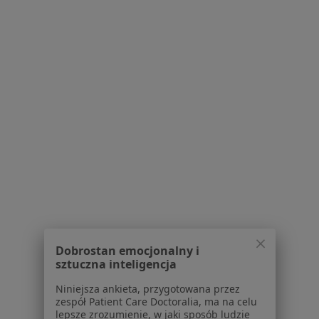
O nas
Praca
Rekrutujemy!
Partnerzy
Centrum prasowe
Kontakt
Dla pacjentów
Lekarze
Placówki medyczne
Pytania i odpowiedzi
Usługi i zabiegi
Choroby
Pomoc
Aplikacje mobilne
Dobrostan emocjonalny i
Blog dla pacjentów
sztuczna inteligencja
Dla profesjonalistów
Niniejsza ankieta, przygotowana przez
zespół Patient Care Doctoralia, ma na celu
Cennik
lepsze zrozumienie, w jaki sposób ludzie