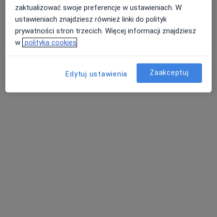
Koszary 55, Zamość
•
Mapa
zaktualizować swoje preferencje w ustawieniach. W
ustawieniach znajdziesz również linki do polityk
Konsultacja endokrynologiczna
200 zł
prywatności stron trzecich. Więcej informacji znajdziesz
Brak dostępnych specjalistów z wolnymi terminami w tym centrum medycznym.
w
polityka cookies
Pokaż profil
Zaakceptuj
Edytuj ustawienia
Samodzielny Publiczny Szpital
Wojewódzki im. Papieża Jana Pawła II w
Zamościu
·
Więcej
Endokrynologia, Chirurgia, Laryngologia