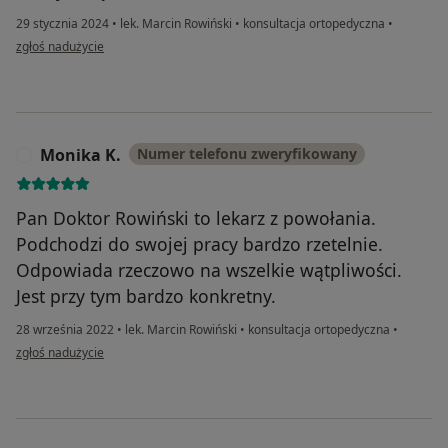
29 stycznia 2024
•
lek. Marcin Rowiński
•
konsultacja ortopedyczna
•
w opinii użytkownika H.
zgłoś nadużycie
Monika K.
Numer telefonu zweryfikowany
M
Pan Doktor Rowiński to lekarz z powołania.
Podchodzi do swojej pracy bardzo rzetelnie.
Odpowiada rzeczowo na wszelkie wątpliwości.
Jest przy tym bardzo konkretny.
28 września 2022
•
lek. Marcin Rowiński
•
konsultacja ortopedyczna
•
w opinii użytkownika Monika K.
zgłoś nadużycie