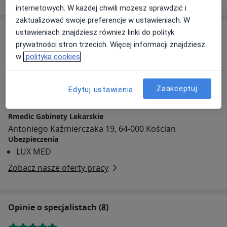
internetowych. W każdej chwili możesz sprawdzić i
zaktualizować swoje preferencje w ustawieniach. W
Adres
ustawieniach znajdziesz również linki do polityk
prywatności stron trzecich. Więcej informacji znajdziesz
w
polityka cookies
Powiększ mapę
Zaakceptuj
Edytuj ustawienia
Rmedic Gabinety Lekarskie
Antoniego Kaźmierczaka 19, 64-000 Kościan
Ubezpieczenia
LUX MED
Zobacz nasze oferty pracy
Opinie o specjalistach (8)