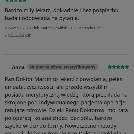
Bardzo miły lekarz, dokładnie i bez pośpiechu
bada i odpowiada na pytania.
2 kwietnia 2025
•
lek. Marcin Rowiński
•
USG narządu ruchu
•
w opinii użytkownika Eliza Florkiewicz
zgłoś nadużycie
Anna
Numer telefonu zweryfikowany
A
Pan Doktor Marcin to lekarz z powołania, pełen
empatii, życzliwości, ale przede wszystkim
posiada merytoryczną wiedzę, którą przekłada na
skrojone pod indywidualnego pacjenta operacje
ratujące zdrowie. Dzięki Panu Doktorowi mój tata
po operacji kolana chodzi bez bólu, bardzo
szybko wrócił do formy. Nowoczesne metody
operacji, które wykonuje Pan Doktor przekładają