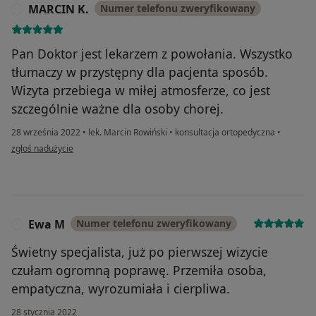
MARCIN K.
Numer telefonu zweryfikowany
M
Pan Doktor jest lekarzem z powołania. Wszystko
tłumaczy w przystępny dla pacjenta sposób.
Wizyta przebiega w miłej atmosferze, co jest
szczególnie ważne dla osoby chorej.
28 września 2022
•
lek. Marcin Rowiński
•
konsultacja ortopedyczna
•
w opinii użytkownika MARCIN K.
zgłoś nadużycie
Ewa M
Numer telefonu zweryfikowany
E
Świetny specjalista, już po pierwszej wizycie
czułam ogromną poprawę. Przemiła osoba,
empatyczna, wyrozumiała i cierpliwa.
28 stycznia 2022