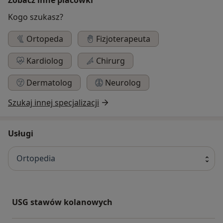
Kogo szukasz?
Ortopeda
Fizjoterapeuta
Kardiolog
Chirurg
Dermatolog
Neurolog
Szukaj innej specjalizacji
Usługi
Ortopedia
USG stawów kolanowych