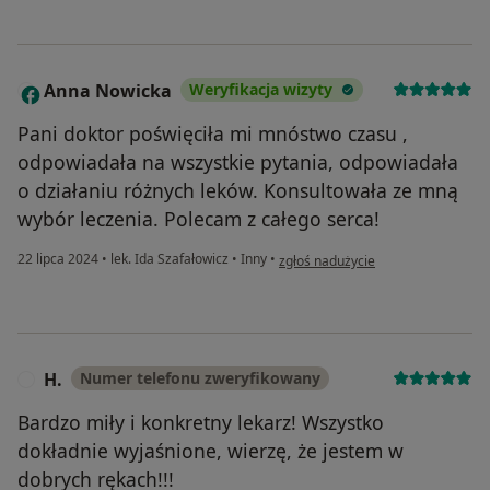
Anna Nowicka
Weryfikacja wizyty
A
Pani doktor poświęciła mi mnóstwo czasu ,
odpowiadała na wszystkie pytania, odpowiadała
o działaniu różnych leków. Konsultowała ze mną
wybór leczenia. Polecam z całego serca!
w opinii użytkownika Anna Nowick
22 lipca 2024
•
lek. Ida Szafałowicz
•
Inny
•
zgłoś nadużycie
H.
Numer telefonu zweryfikowany
H
Bardzo miły i konkretny lekarz! Wszystko
dokładnie wyjaśnione, wierzę, że jestem w
dobrych rękach!!!