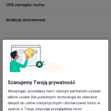
USG narządu ruchu
Iniekcje dostawowe
W jaki sposób ustalane są ceny?
Specjaliści
Sprawdź swoje ubezpieczenie
Ortopeda
Szanujemy Twoją prywatność
Akceptując, pozwalasz nam i naszym partnerom używać
lek. Marcin Rowiński
plików cookie (lub podobnych technologii) do zbierania
Ortopeda
danych do celów statystycznych i dostarczania treści w
17 opinii
oparciu o Twoje zwyczaje przeglądania stron