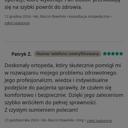
się na szybki powrót do zdrowia.
12 grudnia 2024
•
lek. Marcin Rowiński
•
konsultacja ortopedyczna
•
w opinii użytkownika Anna
zgłoś nadużycie
Patryk Z.
Numer telefonu zweryfikowany
P
Doskonały ortopeda, który skutecznie pomógł mi
w rozwiązaniu mojego problemu zdrowotnego.
Jego profesjonalizm, wiedza i indywidualne
podejście do pacjenta sprawiły, że czułem się
komfortowo i bezpiecznie. Dzięki jego zaleceniom
szybko wróciłem do pełnej sprawności.
Z czystym sumieniem polecam!
w opinii użytkownika Patry
23 października 2024
•
lek. Marcin Rowiński
•
Inny
•
zgłoś nadużycie