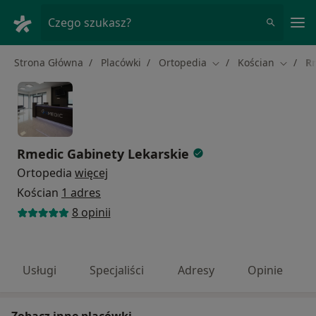
Me
Czego szukasz?
Strona Główna
Placówki
Ortopedia
Kościan
R
Zmień miasto
Zmień 
Rmedic Gabinety Lekarskie
Ortopedia
więcej
Kościan
1 adres
8 opinii
Usługi
Specjaliści
Adresy
Opinie
Zobacz inne placówki