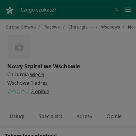
Me
Czego szukasz?
Strona Główna
Placówki
Chirurgia
Wschowa
Now
Zmień miasto
Nowy Szpital we Wschowie
Chirurgia
więcej
Wschowa
1 adres
2 opinie
Usługi
Specjaliści
Adresy
Opinie
Zobacz inne placówki