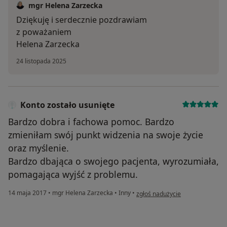
mgr Helena Zarzecka
Dziękuję i serdecznie pozdrawiam
z poważaniem
Helena Zarzecka
24 listopada 2025
Konto zostało usunięte
Bardzo dobra i fachowa pomoc. Bardzo
zmieniłam swój punkt widzenia na swoje życie
oraz myślenie.
Bardzo dbająca o swojego pacjenta, wyrozumiała,
pomagająca wyjść z problemu.
w opinii użytkownika Konto zost
14 maja 2017
•
mgr Helena Zarzecka
•
Inny
•
zgłoś nadużycie