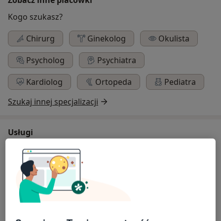
Kogo szukasz?
Chirurg
Ginekolog
Okulista
Psycholog
Psychiatra
Kardiolog
Ortopeda
Pediatra
Szukaj innej specjalizacji
Usługi
Konsultacja psychiatryczna
W jaki sposób ustalane są ceny?