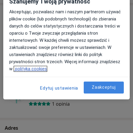
Szanujemy Twoją prywatność
Akceptując, pozwalasz nam i naszym partnerom używać
Specjaliści
plików cookie (lub podobnych technologii) do zbierania
danych do celów statystycznych i dostarczania treści w
Chirurg
oparciu o Twoje zwyczaje przeglądania stron
internetowych. W każdej chwili możesz sprawdzić i
zaktualizować swoje preferencje w ustawieniach. W
Ryszard Płomiński
ustawieniach znajdziesz również linki do polityk
Chirurg
prywatności stron trzecich. Więcej informacji znajdziesz
w
polityka cookies
1 opinia
Abdul Zeid
Zaakceptuj
Edytuj ustawienia
Chirurg
1 opinia
Adres