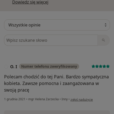
Dowiedz się więcej o opiniach
Dowiedz się więcej
Szukaj w opiniach
O. I
Numer telefonu zweryfikowany
O
Polecam chodzić do tej Pani. Bardzo sympatyczna
kobieta. Zawsze pomocna i zaangażowana w
swoją pracę
w opinii użytkownika O. I
1 grudnia 2021
•
mgr Helena Zarzecka
•
Inny
•
zgłoś nadużycie