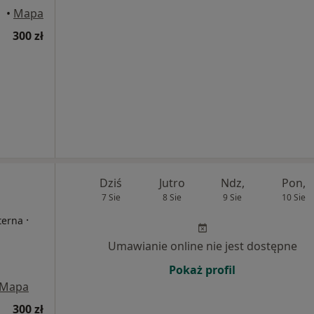
•
Mapa
300 zł
Dziś
Jutro
Ndz,
Pon,
7 Sie
8 Sie
9 Sie
10 Sie
·
terna
Umawianie online nie jest dostępne
Pokaż profil
Mapa
300 zł