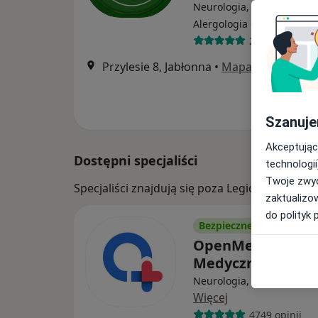
Neurologia, Alergologia,
·
Wi
Alergologia dziecięca
238 opinii
Przylesie 8, Jabłonna
•
Mapa
Szanuje
Akceptując
Dostępni specjaliści
technologii
Twoje zwyc
Specjaliści znajdują się poza Legionowo, ma
zaktualizo
do polityk 
Bezpieczne płatności
OpenMed Centr
Medyczne
Neurologia, Urologia, Ort
Więcej
4749 opinii