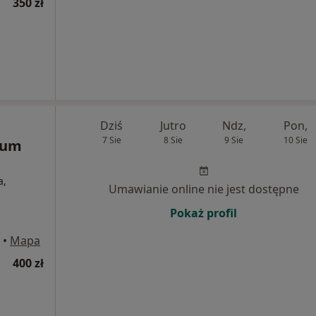
350 zł
Dziś
Jutro
Ndz,
Pon,
7 Sie
8 Sie
9 Sie
10 Sie
rum
a,
Umawianie online nie jest dostępne
Pokaż profil
•
Mapa
400 zł