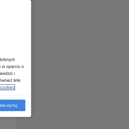
odobnych
i w oparciu o
awdzić i
wnież linki
 cookies
Wt,
Śr,
Czw,
11 Sie
12 Sie
13 Sie
akceptuj