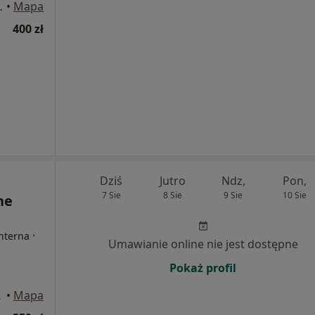
NEUROLOGICZNE, Warszawa
•
Mapa
400 zł
Dziś
Jutro
Ndz,
Pon,
7 Sie
8 Sie
9 Sie
10 Sie
ne
·
Interna
Umawianie online nie jest dostępne
Pokaż profil
Warszawa
•
Mapa