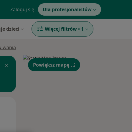
Zaloguj się
Dla profesjonalistów
je dzieci
Więcej filtrów
•
1
ukiwania
Powiększ mapę
Wt,
Śr,
Czw,
11 Sie
12 Sie
13 Sie