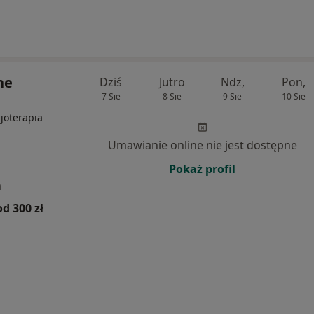
ne
Dziś
Jutro
Ndz,
Pon,
7 Sie
8 Sie
9 Sie
10 Sie
zjoterapia
Umawianie online nie jest dostępne
Pokaż profil
a
od 300 zł