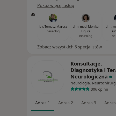
Pokaż więcej usług
lek. Tomasz Marosz
dr n. med. Monika
dr n. m
neurolog
Figura
Dut
neurolog
ne
Zobacz wszystkich 6 specjalistów
Konsultacje,
Diagnostyka i Ter
Neurologiczna
Neurologia, Neurochirurg
306 opinii
Adres 1
Adres 2
Adres 3
Adres