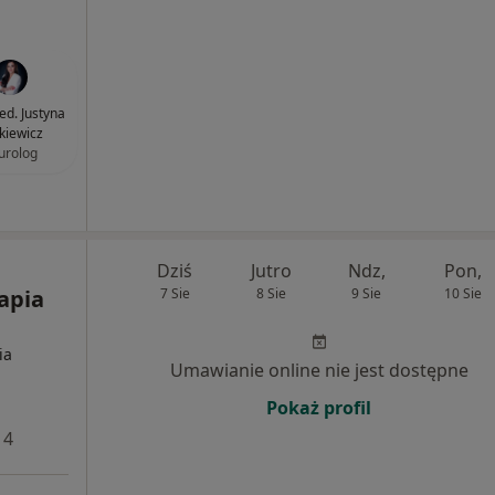
ed. Justyna
kiewicz
urolog
Dziś
Jutro
Ndz,
Pon,
apia
7 Sie
8 Sie
9 Sie
10 Sie
ia
Umawianie online nie jest dostępne
Pokaż profil
 4