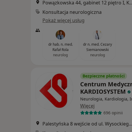
Powązkowska 44, gabinet 12 piętro I, KONSULTACJE 
Konsultacja neurologiczna
Pokaż więcej usług
dr hab. n. med.
dr n. med. Cezary
Rafał Rola
Siemianowski
neurolog
neurolog
Bezpieczne płatności
Centrum Medycz
KARDIOSYSTEM
Neurologia, Kardiologia, 
Więcej
696 opinii
Palestyńska 8 wejście od ul. Wysockiego, 