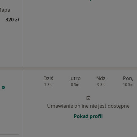
Mapa
320 zł
Dziś
Jutro
Ndz,
Pon,
7 Sie
8 Sie
9 Sie
10 Sie
l
Umawianie online nie jest dostępne
Pokaż profil