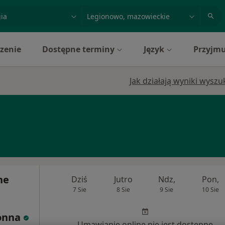
acja, badanie lub nazwisko
miasto lub dzielnica
zenie
Dostępne terminy
Język
Przyjmu
Jak działają wyniki wysz
ne
Dziś
Jutro
Ndz,
Pon,
7 Sie
8 Sie
9 Sie
10 Sie
łonna
Umawianie online nie jest dostępne