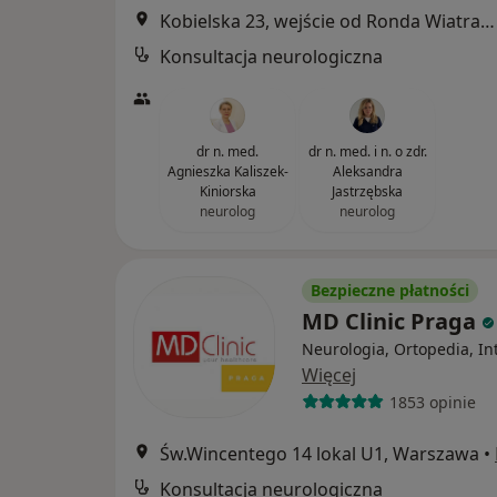
Kobielska 23, wejście od Ronda Wiatraczna, Galeria Grochów, Warszawa
Konsultacja neurologiczna
dr n. med.
dr n. med. i n. o zdr.
Agnieszka Kaliszek-
Aleksandra
Kiniorska
Jastrzębska
neurolog
neurolog
Bezpieczne płatności
MD Clinic Praga
Neurologia, Ortopedia, In
Więcej
1853 opinie
Św.Wincentego 14 lokal U1, Warszawa
•
Konsultacja neurologiczna