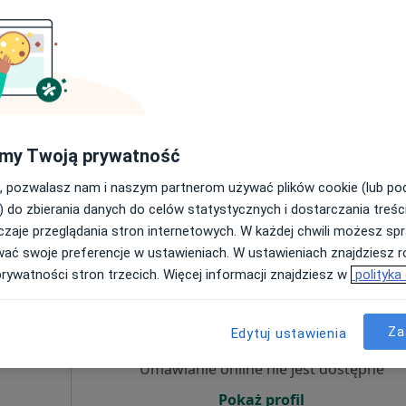
ęcej
Pokaż profil
my Twoją prywatność
, pozwalasz nam i naszym partnerom używać plików cookie (lub p
) do zbierania danych do celów statystycznych i dostarczania treśc
zaje przeglądania stron internetowych. W każdej chwili możesz spr
zowieckie, w obszarach bliskich Twojemu wyszukiwaniu.
wać swoje preferencje w ustawieniach. W ustawieniach znajdziesz ró
prywatności stron trzecich. Więcej informacji znajdziesz w
polityka
Dziś
Jutro
Ndz,
Pon,
7 Sie
8 Sie
9 Sie
10 Sie
um
Za
Edytuj ustawienia
·
opedia
Umawianie online nie jest dostępne
Pokaż profil