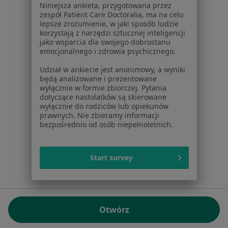
Niniejsza ankieta, przygotowana przez
NIP: ⁠7010224868
zespół Patient Care Doctoralia, ma na celu
lepsze zrozumienie, w jaki sposób ludzie
KRS: ⁠0000347997
korzystają z narzędzi sztucznej inteligencji
REGON: ⁠142276657
jako wsparcia dla swojego dobrostanu
emocjonalnego i zdrowia psychicznego.
Sąd Rejonowy dla m.st. Warszawy w Warszawie XII
Udział w ankiecie jest anonimowy, a wyniki
Wydział Gospodarczy KRS
będą analizowane i prezentowane
wyłącznie w formie zbiorczej. Pytania
Facebook
otwiera się w nowej karcie
dotyczące nastolatków są skierowane
wyłącznie do rodziców lub opiekunów
prawnych. Nie zbieramy informacji
bezpośrednio od osób niepełnoletnich.
otwiera się w nowej karcie
otwiera się w nowej karcie
otwiera się w nowej karcie
otwiera się w nowej karci
otwiera się
otwi
Polska
,
Türkiye
,
España
,
Italia
,
Deutschland
,
Česko
,
otwiera się w nowej karcie
otwiera się w nowej karcie
otwiera się w nowej karcie
otwiera się w nowej kar
otwiera się 
otwier
Portugal
,
México
,
Chile
,
Brasil
,
Argentina
,
Perú
,
Start survey
otwiera się w nowej karc
Colombia
Płatności kartą
ROZPORZĄDZENIE (UE) 2022/2065 (DSA) art. 24:
Otwórz
15.395.179 użytkowników/miesiąc - Czerwiec 2026