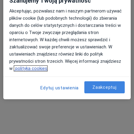
Szanujemy Twoją prywatność
Akceptując, pozwalasz nam i naszym partnerom używać
plików cookie (lub podobnych technologii) do zbierania
Nasza średnia ocena na App Store to 4.9 i 4.1 na
Nie znaleźliśmy specjalistów spełniających
danych do celów statystycznych i dostarczania treści w
Google Play Store
podane kryteria
oparciu o Twoje zwyczaje przeglądania stron
internetowych. W każdej chwili możesz sprawdzić i
Spróbuj zmienić wybraną lokalizację lub wypróbuj
zaktualizować swoje preferencje w ustawieniach. W
konsultacje online ze specjalistami z całego kraju.
ustawieniach znajdziesz również linki do polityk
prywatności stron trzecich. Więcej informacji znajdziesz
Zmień lokalizację
w
polityka cookies
Poszukaj konsultacji online
Zaakceptuj
Edytuj ustawienia
Serwis