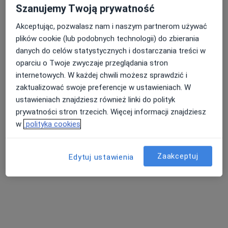
Szanujemy Twoją prywatność
Akceptując, pozwalasz nam i naszym partnerom używać
plików cookie (lub podobnych technologii) do zbierania
danych do celów statystycznych i dostarczania treści w
oparciu o Twoje zwyczaje przeglądania stron
internetowych. W każdej chwili możesz sprawdzić i
Centrum Medyczne PESMED
zaktualizować swoje preferencje w ustawieniach. W
ustawieniach znajdziesz również linki do polityk
·
Więcej
Interna, Alergologia, Alergologia dziecięca
prywatności stron trzecich. Więcej informacji znajdziesz
15745 opinii
w
polityka cookies
Adres 1
Adres 2
Zaakceptuj
Edytuj ustawienia
Józefa Sułkowskiego 15, Bydgoszcz
•
Mapa
Konsultacja internistyczna
Pokaż więcej usług