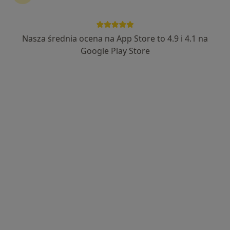
ALMEDIC Przychodnia Rodzinna
·
Więcej
Laryngologia, Dermatologia, Endokrynologia
Nasza średnia ocena na App Store to 4.9 i 4.1 na
269 opinii
Google Play Store
Łowińska 8C, Pruszcz
•
Mapa
Holter ciśnieniowy
100 zł
Pokaż więcej usług
dr n. med. Paweł
Jakubczyk
kardiolog
Brak dostępnych specjalistów z wolnymi terminami w tym centrum medycznym.
Pokaż profil