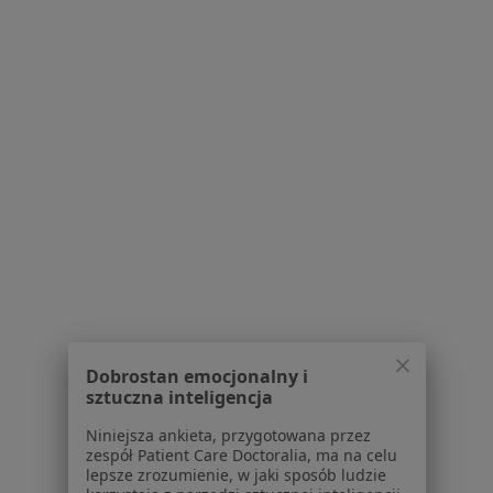
Zespół Opieki Zdrowotnej w Chełmnie
·
Więcej
Interna, Ginekologia, Chirurgia
12 opinii
Plac dr. Rydygiera 1, Chełmno
•
Mapa
Brak dostępnych specjalistów z wolnymi terminami w tym centrum medycznym.
Dobrostan emocjonalny i
sztuczna inteligencja
Pokaż profil
Niniejsza ankieta, przygotowana przez
zespół Patient Care Doctoralia, ma na celu
lepsze zrozumienie, w jaki sposób ludzie