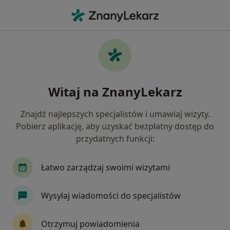
Me
Interna • Chełmno, kujawsko-pomorskie
Filtry
• 1
Ubezpieczenie
Map
Interna placówki w Chełmnie
Witaj na ZnanyLekarz
Jak działają wyniki wyszukiwania
Znajdź najlepszych specjalistów i umawiaj wizyty.
Pobierz aplikację, aby uzyskać bezpłatny dostęp do
Wybierz swoje ubezpieczenie
przydatnych funkcji:
Łatwo zarządzaj swoimi wizytami
Wysyłaj wiadomości do specjalistów
Otrzymuj powiadomienia