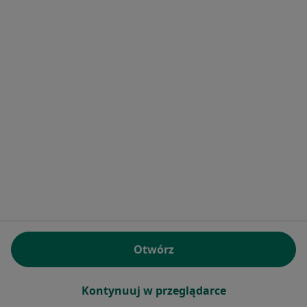
Konsultacja internistyczna
Brak dostępnych specjalistów z wolnymi terminami w tym centrum medycznym.
Pokaż profil
Nowy Szpital
·
Więcej
Interna, Ginekologia, Chirurgia
Otwórz
11 opinii
Wojska Polskiego 126, Świecie
•
Mapa
Kontynuuj w przeglądarce
Konsultacja internistyczna