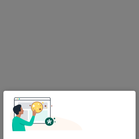
Bezpieczne płatności
IN-VIVO
·
Więcej
Interna, Pediatria, Ginekologia
213 opinii
Kaszubska 17h, Bydgoszcz
•
Mapa
Konsultacja internistyczna
300 zł
dr n. med. Radosław
Wieczór
endokrynolog
Brak dostępnych specjalistów z wolnymi terminami w tym centrum medycznym.
Pokaż profil