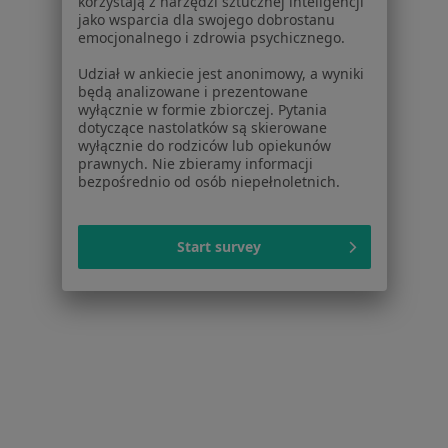
korzystają z narzędzi sztucznej inteligencji
jako wsparcia dla swojego dobrostanu
emocjonalnego i zdrowia psychicznego.
Udział w ankiecie jest anonimowy, a wyniki
będą analizowane i prezentowane
wyłącznie w formie zbiorczej. Pytania
dotyczące nastolatków są skierowane
wyłącznie do rodziców lub opiekunów
Twój Lekarz w Chełmnie
prawnych. Nie zbieramy informacji
·
Więcej
Interna, Pediatria, Medycyna rodzinna
bezpośrednio od osób niepełnoletnich.
3 opinie
Łunawska 1, Chełmno
•
Mapa
Start survey
Brak dostępnych specjalistów z wolnymi terminami w tym centrum medycznym.
Pokaż profil