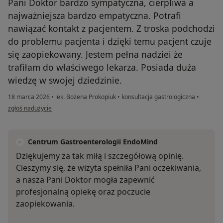
Pani Doktor bardzo sympatyczna, cierpliwa a
najważniejsza bardzo empatyczna. Potrafi
nawiązać kontakt z pacjentem. Z troska podchodzi
do problemu pacjenta i dzięki temu pacjent czuje
się zaopiekowany. Jestem pełna nadziei że
trafiłam do właściwego lekarza. Posiada duża
wiedzę w swojej dziedzinie.
18 marca 2026
•
lek. Bożena Prokopiuk
•
konsultacja gastrologiczna
•
w opinii użytkownika ER.
zgłoś nadużycie
Centrum Gastroenterologii EndoMind
Dziękujemy za tak miłą i szczegółową opinię.
Cieszymy się, że wizyta spełniła Pani oczekiwania,
a nasza Pani Doktor mogła zapewnić
profesjonalną opiekę oraz poczucie
zaopiekowania.