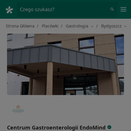
Me
Czego szukasz?
Strona Główna
Placówki
Gastrologia
Bydgoszcz
Zmień miasto
Zmi
Centrum Gastroenterologii EndoMind