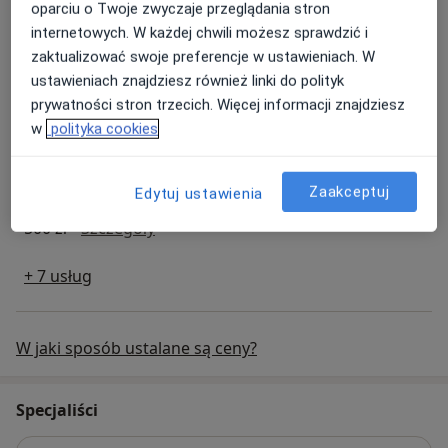
oparciu o Twoje zwyczaje przeglądania stron
Kolonoskopia
internetowych. W każdej chwili możesz sprawdzić i
kolonoskopia
950 zł
Szczegóły
zaktualizować swoje preferencje w ustawieniach. W
ustawieniach znajdziesz również linki do polityk
prywatności stron trzecich. Więcej informacji znajdziesz
Znieczulenie ogólne
w
polityka cookies
znieczulenie ogólne
650 zł
Szczegóły
Zaakceptuj
Edytuj ustawienia
Polipektomia
Polipektomia
500 zł
Szczegóły
+ 7 usług
W jaki sposób ustalane są ceny?
Specjaliści