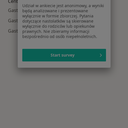
Centra medyczne Gastrologia w pobliżu
Udział w ankiecie jest anonimowy, a wyniki
Gastrologia centra medyczne w Toruniu
będą analizowane i prezentowane
wyłącznie w formie zbiorczej. Pytania
Gastrologia centra medyczne w Inowrocławiu
dotyczące nastolatków są skierowane
wyłącznie do rodziców lub opiekunów
Gastrologia centra medyczne w Grudziądzu
prawnych. Nie zbieramy informacji
bezpośrednio od osób niepełnoletnich.
Start survey