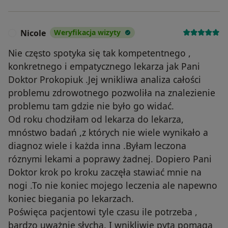
Nicole
Weryfikacja wizyty
N
Nie często spotyka się tak kompetentnego ,
konkretnego i empatycznego lekarza jak Pani
Doktor Prokopiuk .Jej wnikliwa analiza całości
problemu zdrowotnego pozwoliła na znalezienie
problemu tam gdzie nie było go widać.
Od roku chodziłam od lekarza do lekarza,
mnóstwo badań ,z których nie wiele wynikało a
diagnoz wiele i każda inna .Byłam leczona
róznymi lekami a poprawy żadnej. Dopiero Pani
Doktor krok po kroku zaczęła stawiać mnie na
nogi .To nie koniec mojego leczenia ale napewno
koniec biegania po lekarzach.
Poświęca pacjentowi tyle czasu ile potrzeba ,
bardzo uważnie słycha, I wnikliwie pyta pomaga