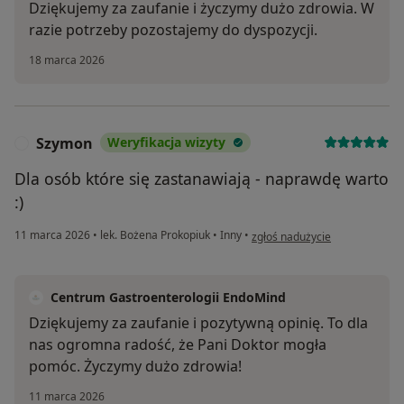
Dziękujemy za zaufanie i życzymy dużo zdrowia. W
razie potrzeby pozostajemy do dyspozycji.
18 marca 2026
Szymon
Weryfikacja wizyty
S
Dla osób które się zastanawiają - naprawdę warto
:)
w opinii użytkownika Szymon
11 marca 2026
•
lek. Bożena Prokopiuk
•
Inny
•
zgłoś nadużycie
Centrum Gastroenterologii EndoMind
Dziękujemy za zaufanie i pozytywną opinię. To dla
nas ogromna radość, że Pani Doktor mogła
pomóc. Życzymy dużo zdrowia!
11 marca 2026