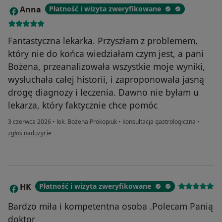
Anna
Płatność i wizyta zweryfikowane
A
Fantastyczna lekarka. Przyszłam z problemem,
który nie do końca wiedziałam czym jest, a pani
Bożena, przeanalizowała wszystkie moje wyniki,
wysłuchała całej historii, i zaproponowała jasną
drogę diagnozy i leczenia. Dawno nie byłam u
lekarza, który faktycznie chce pomóc
3 czerwca 2026
•
lek. Bożena Prokopiuk
•
konsultacja gastrologiczna
•
w opinii użytkownika Anna
zgłoś nadużycie
HK
Płatność i wizyta zweryfikowane
H
Bardzo miła i kompetentna osoba .Polecam Panią
doktor