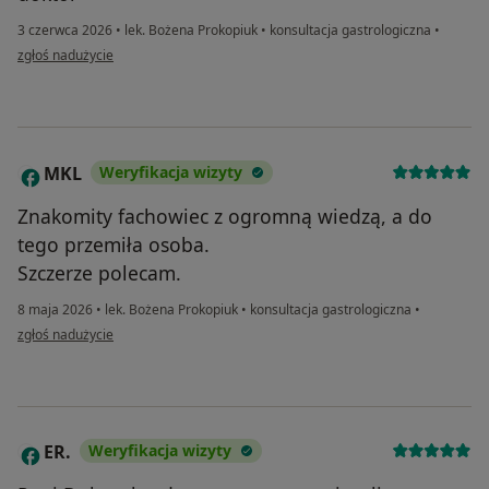
3 czerwca 2026
•
lek. Bożena Prokopiuk
•
konsultacja gastrologiczna
•
w opinii użytkownika HK
zgłoś nadużycie
MKL
Weryfikacja wizyty
M
Znakomity fachowiec z ogromną wiedzą, a do
tego przemiła osoba.
Szczerze polecam.
8 maja 2026
•
lek. Bożena Prokopiuk
•
konsultacja gastrologiczna
•
w opinii użytkownika MKL
zgłoś nadużycie
ER.
Weryfikacja wizyty
E