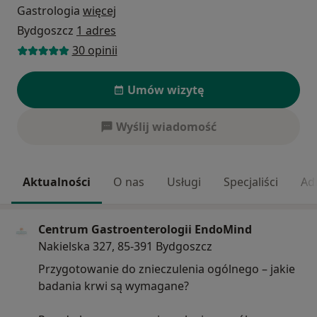
Gastrologia
więcej
Bydgoszcz
1 adres
30 opinii
Umów wizytę
Wyślij wiadomość
Aktualności
O nas
Usługi
Specjaliści
Ad
Centrum Gastroenterologii EndoMind
Nakielska 327, 85-391 Bydgoszcz
Przygotowanie do znieczulenia ogólnego – jakie
badania krwi są wymagane?