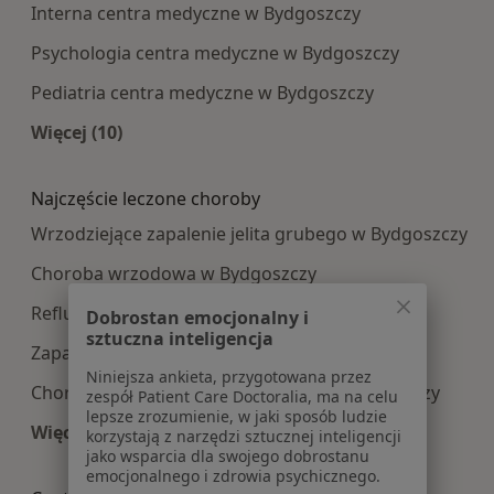
Interna centra medyczne w Bydgoszczy
Psychologia centra medyczne w Bydgoszczy
Pediatria centra medyczne w Bydgoszczy
Więcej (10)
Więcej w kategorii: Najpopularniesze centra m
Najczęście leczone choroby
Wrzodziejące zapalenie jelita grubego w Bydgoszczy
Choroba wrzodowa w Bydgoszczy
Refluks żołądkowo-przełykowy w Bydgoszczy
Dobrostan emocjonalny i
sztuczna inteligencja
Zaparcia w Bydgoszczy
Niniejsza ankieta, przygotowana przez
Choroby przewodu pokarmowego w Bydgoszczy
zespół Patient Care Doctoralia, ma na celu
lepsze zrozumienie, w jaki sposób ludzie
Więcej (15)
korzystają z narzędzi sztucznej inteligencji
jako wsparcia dla swojego dobrostanu
Więcej w kategorii: Najczęście leczone choroby
emocjonalnego i zdrowia psychicznego.