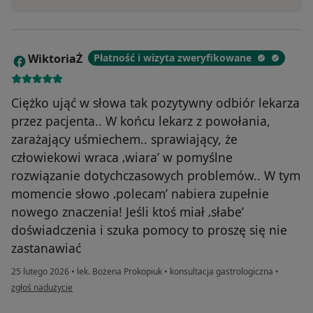
WiktoriaŻ
Płatność i wizyta zweryfikowane
W
Ciężko ująć w słowa tak pozytywny odbiór lekarza
przez pacjenta.. W końcu lekarz z powołania,
zarażający uśmiechem.. sprawiający, że
człowiekowi wraca ‚wiara’ w pomyślne
rozwiązanie dotychczasowych problemów.. W tym
momencie słowo ‚polecam’ nabiera zupełnie
nowego znaczenia! Jeśli ktoś miał ‚słabe’
doświadczenia i szuka pomocy to proszę się nie
zastanawiać
25 lutego 2026
•
lek. Bożena Prokopiuk
•
konsultacja gastrologiczna
•
w opinii użytkownika WiktoriaŻ
zgłoś nadużycie