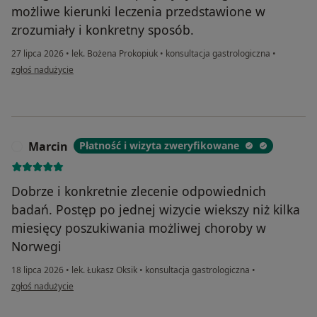
możliwe kierunki leczenia przedstawione w
zrozumiały i konkretny sposób.
27 lipca 2026
•
lek. Bożena Prokopiuk
•
konsultacja gastrologiczna
•
w opinii użytkownika Rafał
zgłoś nadużycie
Marcin
Płatność i wizyta zweryfikowane
M
Dobrze i konkretnie zlecenie odpowiednich
badań. Postęp po jednej wizycie wiekszy niż kilka
miesięcy poszukiwania możliwej choroby w
Norwegi
18 lipca 2026
•
lek. Łukasz Oksik
•
konsultacja gastrologiczna
•
w opinii użytkownika Marcin
zgłoś nadużycie