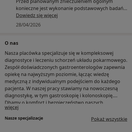
Przed planowanym znieczuleniem ogólnym
konieczne jest wykonanie podstawowych badań
laboratoryjnych, które pozwalają ocenić ogólny
Dowiedz się więcej
stan zdrowia pacjenta oraz bezpieczeństwo
28/04/2026
zabiegu.
O nas
Wymagane badania obejmują:
morfologię krwi
Nasza placówka specjalizuje się w kompleksowej
jonogram (sód, potas)
diagnostyce i leczeniu schorzeń układu pokarmowego.
układ krzepnięcia: APTT oraz INR
Zespół doświadczonych gastroenterologów zapewnia
badania w kierunku zakażeń: HBs (WZW B) oraz
opiekę na najwyższym poziomie, łącząc wiedzę
HCV (WZW C)
medyczną z indywidualnym podejściem do każdego
Rejestracja na badania endoskopowe odbywa się
pacjenta. W naszej pracy stawiamy na nowoczesną
telefonicznie pod numerem: 732-777-601.
diagnostykę, w tym gastroskopię i kolonoskopię.
Dbamy o komfort i bezpieczeństwo naszych
O nas
więcej
pacjentów – prywatne badania endoskopowe
przeprowadzamy w znieczuleniu, a cały proces
Nasze specjalizacje
Pokaż wszystkie
leczenia odbywa się w przyjaznej atmosferze, z
poszanowaniem potrzeb i obaw pacjenta.