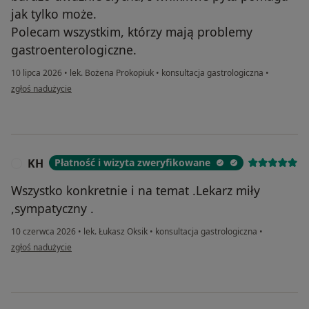
jak tylko może.
Polecam wszystkim, którzy mają problemy
gastroenterologiczne.
10 lipca 2026
•
lek. Bożena Prokopiuk
•
konsultacja gastrologiczna
•
w opinii użytkownika Nicole
zgłoś nadużycie
KH
Płatność i wizyta zweryfikowane
K
Wszystko konkretnie i na temat .Lekarz miły
,sympatyczny .
10 czerwca 2026
•
lek. Łukasz Oksik
•
konsultacja gastrologiczna
•
w opinii użytkownika KH
zgłoś nadużycie