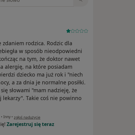
ze zdaniem rodzica. Rodzic dla
rzebiegła w sposób nieodpowiedni
ończąc na tym, że doktor nawet
ma alergię, na które posiadam
ierdzi dziecko ma już rok i "niech
ocy, a za dnia je normalne posiłki.
a się słowami "mam nadzieję, że
ej lekarzy". Takie coś nie powinno
w opinii użytkownika piotr
u
•
Inny
•
zgłoś nadużycie
ię!
Zarejestruj się teraz