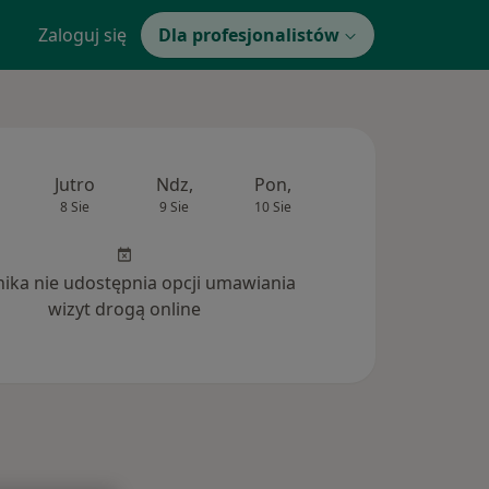
Zaloguj się
Dla profesjonalistów
Jutro
Ndz,
Pon,
Wt,
Śr,
8 Sie
9 Sie
10 Sie
11 Sie
12 Si
inika nie udostępnia opcji umawiania
wizyt drogą online