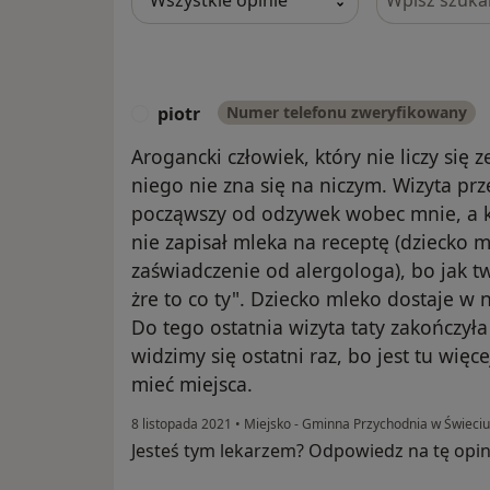
piotr
Numer telefonu zweryfikowany
P
Arogancki człowiek, który nie liczy się 
niego nie zna się na niczym. Wizyta p
począwszy od odzywek wobec mnie, a k
nie zapisał mleka na receptę (dziecko 
zaświadczenie od alergologa), bo jak tw
żre to co ty". Dziecko mleko dostaje w n
Do tego ostatnia wizyta taty zakończył
widzimy się ostatni raz, bo jest tu więc
mieć miejsca.
8 listopada 2021
•
Miejsko - Gminna Przychodnia w Świeci
Jesteś tym lekarzem? Odpowiedz na tę opin