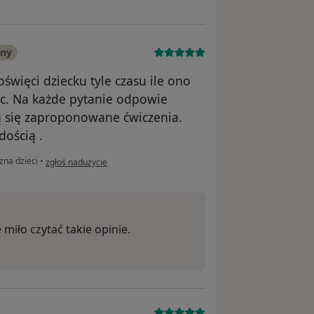
any
święci dziecku tyle czasu ile ono
ząc. Na każde pytanie odpowie
 się zaproponowane ćwiczenia.
dością .
w opinii użytkownika Paulina K
zna dzieci
•
zgłoś nadużycie
 miło czytać takie opinie.