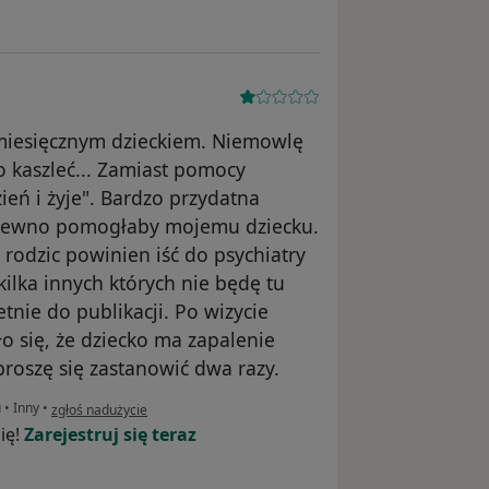
 miesięcznym dzieckiem. Niemowlę
ko kaszleć... Zamiast pomocy
zień i żyje". Bardzo przydatna
a pewno pomogłaby mojemu dziecku.
o rodzic powinien iść do psychiatry
 kilka innych których nie będę tu
tnie do publikacji. Po wizycie
o się, że dziecko ma zapalenie
 proszę się zastanowić dwa razy.
w opinii użytkownika D.L
u
•
Inny
•
zgłoś nadużycie
ię!
Zarejestruj się teraz