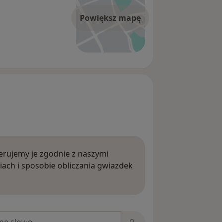
Powiększ mapę
rujemy je zgodnie z naszymi
iach i sposobie obliczania gwiazdek
ięcej o opiniach
niach