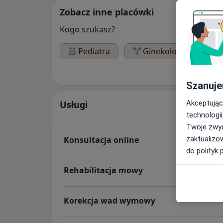
Zobacz inne placówki
Kogo szukasz?
Pediatra
Ginekolog
L
Szanuje
Akceptując
Usługi
technologii
Twoje zwyc
zaktualizo
Konsultacja online
do polityk 
Rehabilitacja mowy
Korekcja wad wymowy