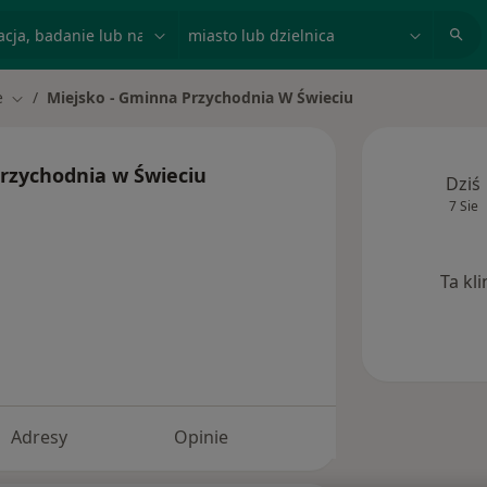
acja, badanie lub nazwisko
miasto lub dzielnica
e
Miejsko - Gminna Przychodnia W Świeciu
to
Zmień miasto
rzychodnia w Świeciu
Dziś
7 Sie
Ta kl
Adresy
Opinie