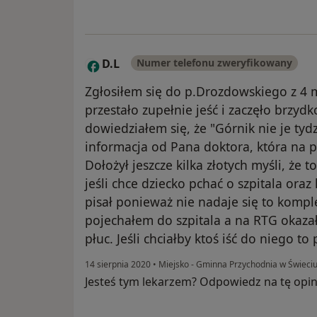
D.L
Numer telefonu zweryfikowany
D
Zgłosiłem się do p.Drozdowskiego z 4
przestało zupełnie jeść i zaczęło brzyd
dowiedziałem się, że "Górnik nie je tyd
informacja od Pana doktora, która n
Dołożył jeszcze kilka złotych myśli, że t
jeśli chce dziecko pchać o szpitala oraz
pisał ponieważ nie nadaje się to komple
pojechałem do szpitala a na RTG okazał
płuc. Jeśli chciałby ktoś iść do niego to
14 sierpnia 2020
•
Miejsko - Gminna Przychodnia w Świeci
Jesteś tym lekarzem? Odpowiedz na tę opin