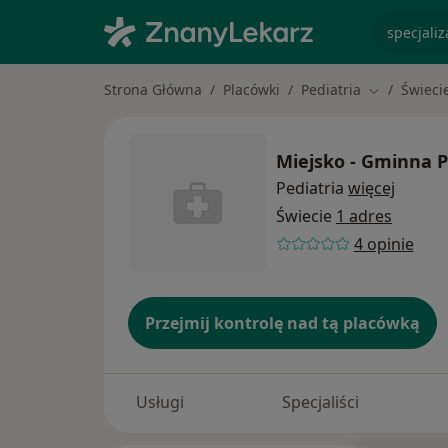
specjaliz
Strona Główna
Placówki
Pediatria
Świeci
Zmień mias
Miejsko - Gminna P
Pediatria
więcej
Świecie
1 adres
4 opinie
Przejmij kontrolę nad tą placówką
Usługi
Specjaliści