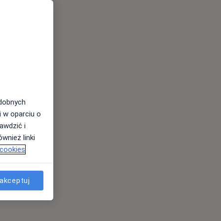
odobnych
i w oparciu o
awdzić i
wnież linki
 cookies
akceptuj