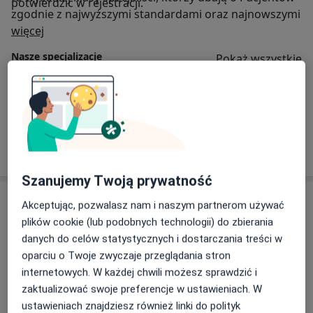
potwierdzić w rejestracji.
nie zwlekaj z wizytą u lekarza. W PROMEDIS nasi
zgodnie z najwyższymi standardami oraz najnowszymi
specjaliści pomogą Ci szybko wrócić do zdrowia.
O nas
osiągnięciami medycyny.
więcej
Umów wizytę telefonicznie albo na znanylekarz.pl
Nasze specjalizacje
#Profilaktyka #Zdrowie #JesieńBezPrzeziębień
Pokaż wszystkie
#PROMEDIS
Urologia
Ortopedia
Psychiatria
Zobacz więcej
Szanujemy Twoją prywatność
Usługi
Akceptując, pozwalasz nam i naszym partnerom używać
plików cookie (lub podobnych technologii) do zbierania
Wszystkie
danych do celów statystycznych i dostarczania treści w
oparciu o Twoje zwyczaje przeglądania stron
internetowych. W każdej chwili możesz sprawdzić i
zaktualizować swoje preferencje w ustawieniach. W
Konsultacja nefrologiczna
ustawieniach znajdziesz również linki do polityk