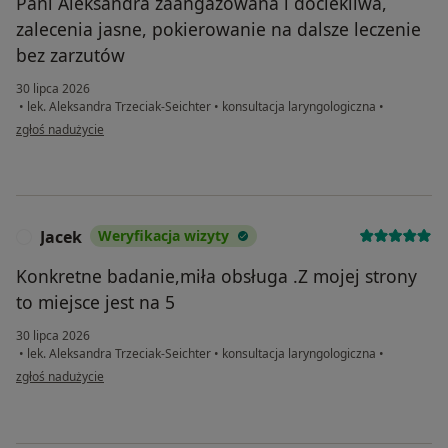
Pani Aleksandra zaangażowana i dociekliwa,
zalecenia jasne, pokierowanie na dalsze leczenie
bez zarzutów
30 lipca 2026
•
lek. Aleksandra Trzeciak-Seichter
•
konsultacja laryngologiczna
•
w opinii użytkownika Wiktoria
zgłoś nadużycie
Jacek
Weryfikacja wizyty
J
Konkretne badanie,miła obsługa .Z mojej strony
to miejsce jest na 5
30 lipca 2026
•
lek. Aleksandra Trzeciak-Seichter
•
konsultacja laryngologiczna
•
w opinii użytkownika Jacek
zgłoś nadużycie