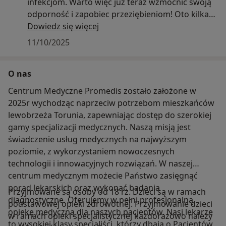
infekcjom. Warto więc już teraz wzmocnić swoją
odporność i zapobiec przeziębieniom! Oto kilka
prostych kroków, które naprawdę działają:
Dowiedz się więcej
- Zadbaj o dietę – jedz świeże warzywa, owoce,
11/10/2025
kiszonki i produkty bogate w witaminę C oraz
cynk.
O nas
- Ruszaj się – regularna aktywność fizyczna
poprawia krążenie i odporność.
Centrum Medyczne Promedis zostało założone w
- Wysypiaj się – sen to najlepszy „naturalny lek”
2025r wychodząc naprzeciw potrzebom mieszkańców
dla Twojego organizmu.
lewobrzeża Torunia, zapewniając dostęp do szerokiej
- Nawadniaj się – pij odpowiednią ilość wody i
gamy specjalizacji medycznych. Naszą misją jest
unikaj przesuszenia śluzówek.
świadczenie usług medycznych na najwyższym
- Ubieraj się „na cebulkę” – unikaj przegrzania i
poziomie, z wykorzystaniem nowoczesnych
wychłodzenia.
technologii i innowacyjnych rozwiązań. W naszej
- Rozważ szczepienie przeciw grypie – to
centrum medycznym możecie Państwo zasięgnąć
bezpieczny i skuteczny sposób, by uniknąć
porad lekarskich oraz wykonać badania
Przyjmowane są osoby od 18 rż. Dzieci są w ramach
poważnych powikłań.
diagnostyczne. Oferujemy w pełni profesjonalną
podstawowej opieki zdrowotnej. Przyjmowanie dzieci
Pamiętaj – lepiej zapobiegać niż leczyć!
opiekę medyczną dla naszych pacjentów. Nasi lekarze
w ramach opieki specjalistycznej każdorazowo należy
Jeśli mimo wszystko dopadną Cię objawy infekcji –
to wysokiej klasy specjaliści, którzy dbają o Pacjentów