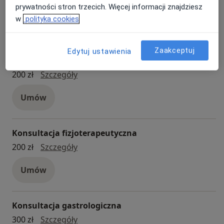
Konsultacja nefrologiczna
200 zł
Szczegóły
prywatności stron trzecich. Więcej informacji znajdziesz
w
polityka cookies
Umów
Zaakceptuj
Edytuj ustawienia
Konsultacja dietetyczna
Konsultacja dietetyczna
200 zł
Szczegóły
Umów
Konsultacja fizjoterapeutyczna
konsultacja fizjoterapeutyczna
200 zł
Szczegóły
Umów
Konsultacja gastrologiczna
konsultacja gastrologiczna
300 zł
Szczegóły