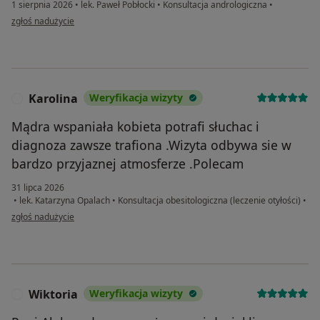
1 sierpnia 2026
•
lek. Paweł Pobłocki
•
Konsultacja andrologiczna
•
w opinii użytkownika Mirosław
zgłoś nadużycie
Karolina
Weryfikacja wizyty
K
Mądra wspaniała kobieta potrafi słuchac i
diagnoza zawsze trafiona .Wizyta odbywa sie w
bardzo przyjaznej atmosferze .Polecam
31 lipca 2026
•
lek. Katarzyna Opalach
•
Konsultacja obesitologiczna (leczenie otyłości)
•
w opinii użytkownika Karolina
zgłoś nadużycie
Wiktoria
Weryfikacja wizyty
W