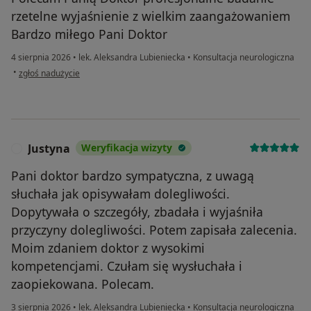
rzetelne wyjaśnienie z wielkim zaangażowaniem
Bardzo miłego Pani Doktor
4 sierpnia 2026
•
lek. Aleksandra Lubieniecka
•
Konsultacja neurologiczna
w opinii użytkownika Kamila
•
zgłoś nadużycie
Justyna
Weryfikacja wizyty
J
Pani doktor bardzo sympatyczna, z uwagą
słuchała jak opisywałam dolegliwości.
Dopytywała o szczegóły, zbadała i wyjaśniła
przyczyny dolegliwości. Potem zapisała zalecenia.
Moim zdaniem doktor z wysokimi
kompetencjami. Czułam się wysłuchała i
zaopiekowana. Polecam.
3 sierpnia 2026
•
lek. Aleksandra Lubieniecka
•
Konsultacja neurologiczna