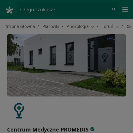
Me
Czego szukasz?
Strona Główna
Placówki
Andrologia
Toruń
Ce
Zmień miasto
Zmień m
Centrum Medyczne PROMEDIS