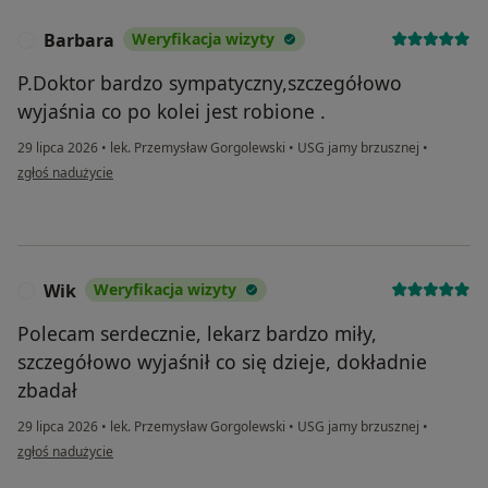
Barbara
Weryfikacja wizyty
B
P.Doktor bardzo sympatyczny,szczegółowo
wyjaśnia co po kolei jest robione .
29 lipca 2026
•
lek. Przemysław Gorgolewski
•
USG jamy brzusznej
•
w opinii użytkownika Barbara
zgłoś nadużycie
Wik
Weryfikacja wizyty
W
Polecam serdecznie, lekarz bardzo miły,
szczegółowo wyjaśnił co się dzieje, dokładnie
zbadał
29 lipca 2026
•
lek. Przemysław Gorgolewski
•
USG jamy brzusznej
•
w opinii użytkownika Wik
zgłoś nadużycie