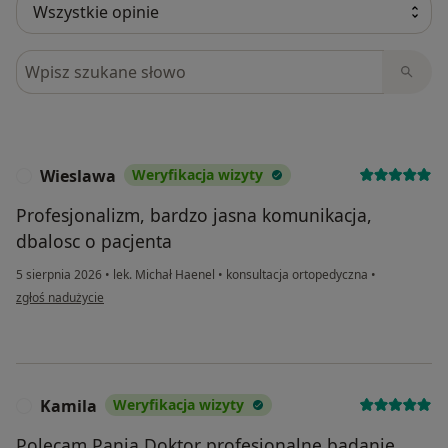
Szukaj w opiniach
Wieslawa
Weryfikacja wizyty
W
Profesjonalizm, bardzo jasna komunikacja,
dbalosc o pacjenta
5 sierpnia 2026
•
lek. Michał Haenel
•
konsultacja ortopedyczna
•
w opinii użytkownika Wieslawa
zgłoś nadużycie
Kamila
Weryfikacja wizyty
K
Polecam Panią Doktor profesjonalne badanie