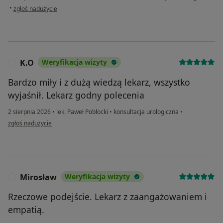
w opinii użytkownika Justyna
•
zgłoś nadużycie
K.O
Weryfikacja wizyty
K
Bardzo miły i z dużą wiedzą lekarz, wszystko
wyjaśnił. Lekarz godny polecenia
2 sierpnia 2026
•
lek. Paweł Pobłocki
•
konsultacja urologiczna
•
w opinii użytkownika K.O
zgłoś nadużycie
Mirosław
Weryfikacja wizyty
M
Rzeczowe podejście. Lekarz z zaangażowaniem i
empatią.