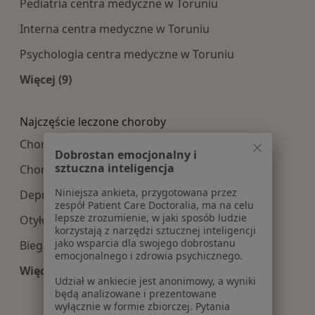
Pediatria centra medyczne w Toruniu
Interna centra medyczne w Toruniu
Psychologia centra medyczne w Toruniu
Więcej (9)
Więcej w kategorii: Najpopularniesze centra m
Najczęście leczone choroby
Choroby wewnętrzne w Toruniu
Dobrostan emocjonalny i
sztuczna inteligencja
Choroby wieku dziecięcego w Toruniu
Niniejsza ankieta, przygotowana przez
Depresja w Toruniu
zespół Patient Care Doctoralia, ma na celu
lepsze zrozumienie, w jaki sposób ludzie
Otyłość w Toruniu
korzystają z narzędzi sztucznej inteligencji
jako wsparcia dla swojego dobrostanu
Biegunka w Toruniu
emocjonalnego i zdrowia psychicznego.
Więcej (15)
Udział w ankiecie jest anonimowy, a wyniki
Więcej w kategorii: Najczęście leczone choroby
będą analizowane i prezentowane
wyłącznie w formie zbiorczej. Pytania