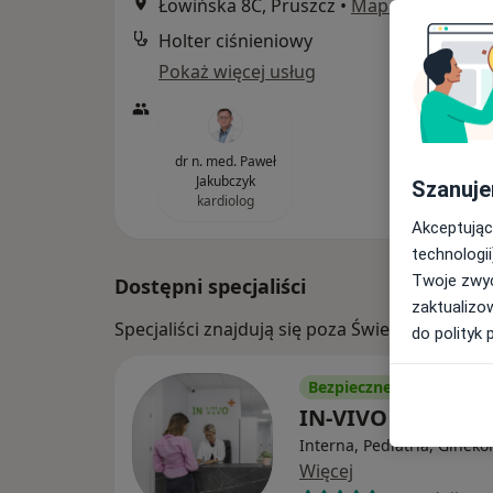
Łowińska 8C, Pruszcz
•
Mapa
Holter ciśnieniowy
Pokaż więcej usług
dr n. med. Paweł
Jakubczyk
Szanuje
kardiolog
Akceptując
technologii
Twoje zwyc
Dostępni specjaliści
zaktualizo
Specjaliści znajdują się poza Świecie, kuja
do polityk 
Bezpieczne płatności
IN-VIVO
Interna, Pediatria, Gineko
Więcej