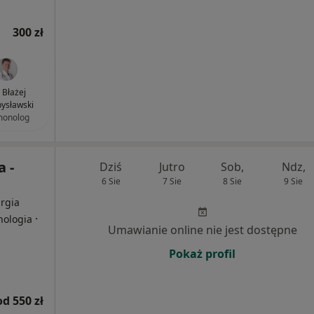
300 zł
. Błażej
bysławski
monolog
 -
Dziś
Jutro
Sob,
Ndz,
6 Sie
7 Sie
8 Sie
9 Sie
rgia
·
nologia
Umawianie online nie jest dostępne
Pokaż profil
od 550 zł