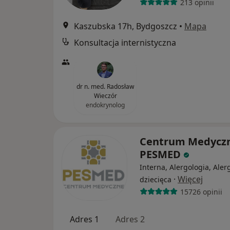
213 opinii
Kaszubska 17h, Bydgoszcz
•
Mapa
Konsultacja internistyczna
dr n. med. Radosław
Wieczór
endokrynolog
Centrum Medycz
PESMED
Interna, Alergologia, Aler
·
Więcej
dziecięca
15726 opinii
Adres 1
Adres 2