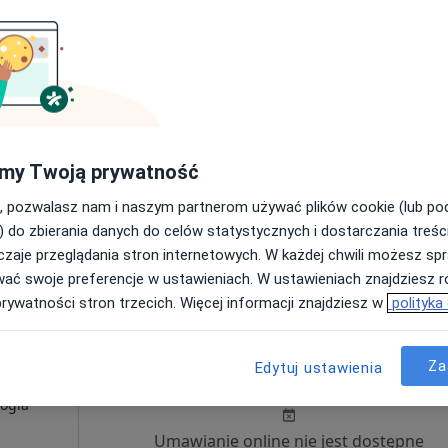
100 zł
my Twoją prywatność
, pozwalasz nam i naszym partnerom używać plików cookie (lub p
) do zbierania danych do celów statystycznych i dostarczania treśc
zaje przeglądania stron internetowych. W każdej chwili możesz spr
wać swoje preferencje w ustawieniach. W ustawieniach znajdziesz ró
wsko-pomorskie, w obszarach bliskich Twojemu wyszukiwaniu.
prywatności stron trzecich. Więcej informacji znajdziesz w
polityka
Dziś
Jutro
Sob,
Ndz,
Za
Edytuj ustawienia
6 Sie
7 Sie
8 Sie
9 Sie
·
logia
Umawianie online nie jest dostępne