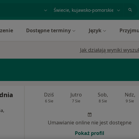
acja, badanie lub nazwisko
miasto lub dzielnica
zenie
Dostępne terminy
Język
Przyjmu
Jak działają wyniki wysz
dnia
Dziś
Jutro
Sob,
Ndz,
6 Sie
7 Sie
8 Sie
9 Sie
a,
Umawianie online nie jest dostępne
Pokaż profil