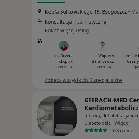
Józefa Sułkowskiego 15, Bydgoszcz
•
Ma
Konsultacja internistyczna
Pokaż więcej usług
lek. Bożena
lek. Wojciech
prof. dr
Prokopiuk
Barancewicz
Cezary
internista
internista
ga
Zobacz wszystkich 9 specjalistów
GIERACH-MED Ce
Kardiometabolic
Interna, Rehabilitacja me
·
Więcej
Diabetologia
1558 opinii