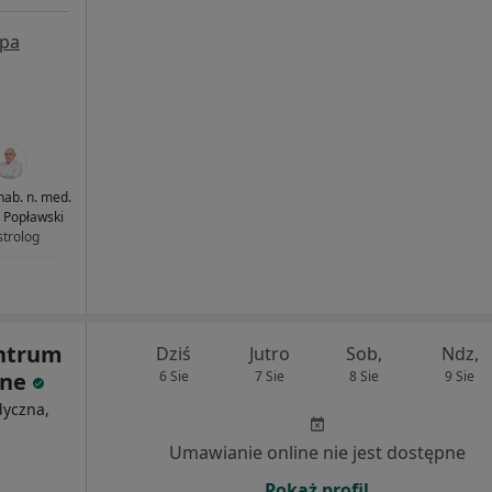
pa
 hab. n. med.
 Popławski
strolog
ntrum
Dziś
Jutro
Sob,
Ndz,
zne
6 Sie
7 Sie
8 Sie
9 Sie
dyczna,
Umawianie online nie jest dostępne
Pokaż profil