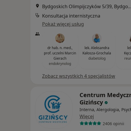
Bydgoskich Olimpijczyków 5/39,
Konsultacja internistyczna
Pokaż więcej usług
dr hab. n. med.,
lek. Aleksandra
lek
prof. uczelni Marcin
Kałosza-Grochala
Kęc
Gierach
diabetolog
reu
endokrynolog
Zobacz wszystkich 4 specjalistów
Centrum Medycz
Gizińscy
Interna, Alergologia, Psyc
Więcej
2406 opinii