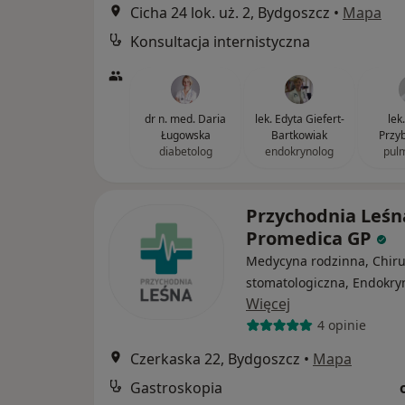
Cicha 24 lok. uż. 2, Bydgoszcz
•
Mapa
Konsultacja internistyczna
dr n. med. Daria
lek. Edyta Giefert-
lek
Ługowska
Bartkowiak
Przy
diabetolog
endokrynolog
pul
Przychodnia Leśna
Promedica GP
Medycyna rodzinna, Chiru
stomatologiczna, Endokry
Więcej
4 opinie
Czerkaska 22, Bydgoszcz
•
Mapa
Gastroskopia