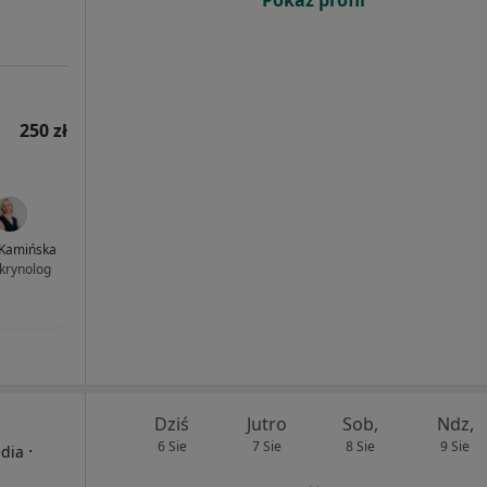
Pokaż profil
250 zł
Kamińska
krynolog
Dziś
Jutro
Sob,
Ndz,
6 Sie
7 Sie
8 Sie
9 Sie
·
edia