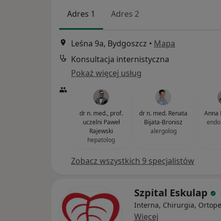
Adres 1
Adres 2
Leśna 9a, Bydgoszcz
•
Mapa
Konsultacja internistyczna
Pokaż więcej usług
dr n. med., prof.
dr n. med. Renata
Anna 
uczelni Paweł
Bijata-Bronisz
endo
Rajewski
alergolog
hepatolog
Zobacz wszystkich 9 specjalistów
Szpital Eskulap
Interna, Chirurgia, Ortop
Więcej