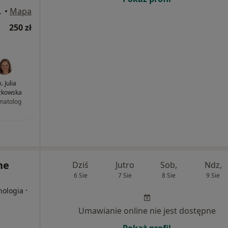
 Bydgoszcz
•
Mapa
250 zł
. Julia
zkowska
matolog
ne
Dziś
Jutro
Sob,
Ndz,
6 Sie
7 Sie
8 Sie
9 Sie
·
hologia
Umawianie online nie jest dostępne