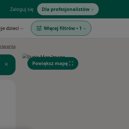
Zaloguj się
Dla profesjonalistów
je dzieci
Więcej filtrów
•
1
ukiwania
Powiększ mapę
Pon,
Wt,
Śr,
10 Sie
11 Sie
12 Sie