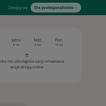
Zaloguj się
Dla profesjonalistów
Jutro
Ndz,
Pon,
Wt,
Śr,
8 Sie
9 Sie
10 Sie
11 Sie
12 Si
inika nie udostępnia opcji umawiania
wizyt drogą online