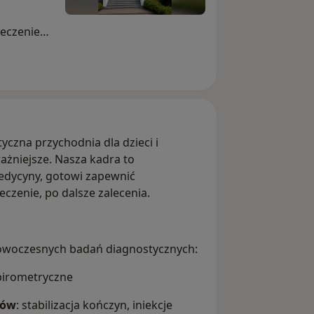
 leczeniem
 Zapewnia
cjenta,
edzy
eczenia.
wizyt i
yczna przychodnia dla dzieci i
icznych u
ważniejsze. Nasza kadra to
medycyny, gotowi zapewnić
czenie, po dalsze zalecenia.
 nowoczesnych badań diagnostycznych:
spirometryczne
wów
: stabilizacja kończyn, iniekcje