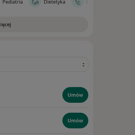
ia dziecięca, laryngologia, ortopedia,
Pediatria
Dietetyka
Laryngologia
a się z ofertą Centrum Medycznego
ięcej
Umów
Umów
giczna