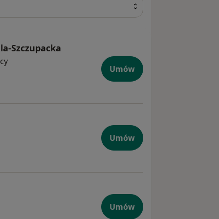
hla-Szczupacka
cy
Umów
Umów
Umów