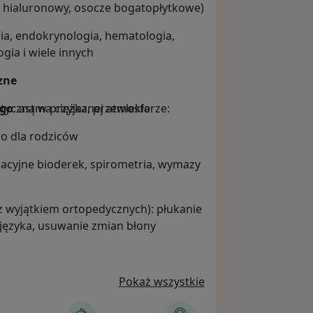
 hialuronowy, osocze bogatopłytkowe)
dia, endokrynologia, hematologia,
rynologia i wiele innych
zne
styczną w przyjaznej atmosferze:
ego
: astma ciężka, przewlekła
wo dla rodziców
sacyjne bioderek, spirometria, wymazy
z wyjątkiem ortopedycznych): płukanie
 języka, usuwanie zmian błony
 gipsy syntetyczne, ortezy, konsultacja
Pokaż wszystkie