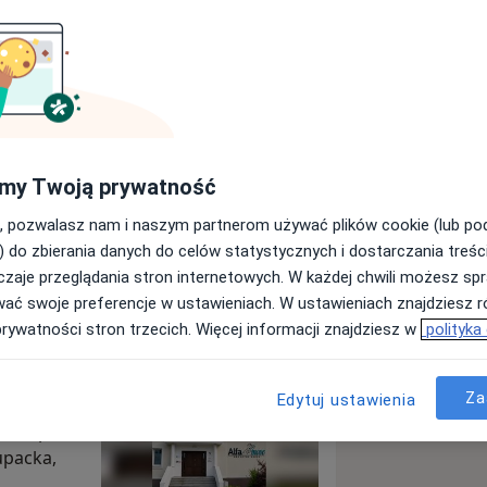
 Evitus
my Twoją prywatność
Wyślij wiadomość
, pozwalasz nam i naszym partnerom używać plików cookie (lub p
) do zbierania danych do celów statystycznych i dostarczania treśc
zaje przeglądania stron internetowych. W każdej chwili możesz spr
Specjaliści
Adresy
Opinie
wać swoje preferencje w ustawieniach. W ustawieniach znajdziesz ró
prywatności stron trzecich. Więcej informacji znajdziesz w
polityka
zcz
Za
Edytuj ustawienia
o zespołu
upacka,