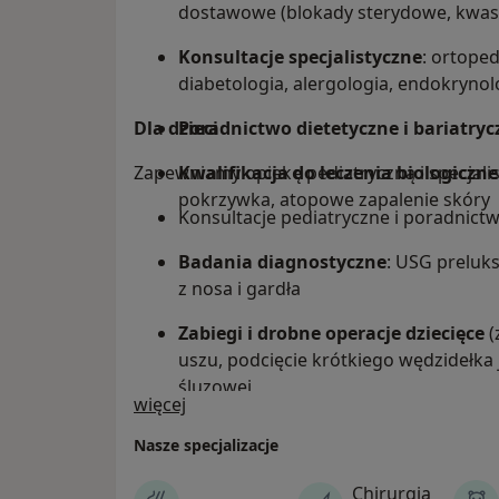
dostawowe (blokady sterydowe, kwas
Konsultacje specjalistyczne
: ortope
diabetologia, alergologia, endok
Dla dzieci
Poradnictwo dietetyczne i bariatryc
Zapewniamy opiekę pediatryczną i specjali
Kwalifikacja do leczenia biologiczn
pokrzywka, atopowe zapalenie skóry
Konsultacje pediatryczne i poradnict
Badania diagnostyczne
: USG preluk
z nosa i gardła
Zabiegi i drobne operacje dziecięce
(
uszu, podcięcie krótkiego wędzidełka
śluzowej
O nas
więcej
Leczenie urazów
: opatrunki gipsowe,
Nasze specjalizacje
wyników RTG, USG, MRI, TK
Chirurgia