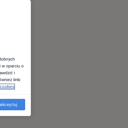
odobnych
i w oparciu o
awdzić i
wnież linki
 cookies
akceptuj