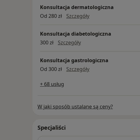
Konsultacja dermatologiczna
konsultacja dermatol
Od 280 zł
Szczegóły
Konsultacja diabetologiczna
konsultacja diabetologic
300 zł
Szczegóły
Konsultacja gastrologiczna
konsultacja gastrolo
Od 300 zł
Szczegóły
+ 68 usług
W jaki sposób ustalane są ceny?
Specjaliści