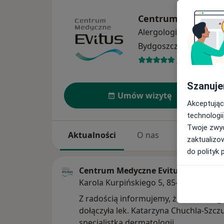
Centrum Medyczne
Alergologia
więcej
Bydgoszcz
1 adres
964 opinie
Szanuje
Umów wizytę
Akceptując
technologii
Twoje zwyc
Aktualności
O nas
Usługi
zaktualizo
do polityk 
Centrum Medyczne Evitus
Karola Kurpińskiego 5, 85-095 Bydgos
Z radością informujemy, że do naszeg
dołączyła lek. Katarzyna Chuchla-Szcz
specjalistka dermatologii.