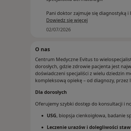
Pani doktor zajmuje się diagnostyką i
chorób skóry, włosów oraz paznokci.
Dowiedz się więcej
indywidualne podejście do każdego pa
02/07/2026
opierając swoją pracę na aktualnej wi
medycznej i nowoczesnych metodach l
O nas
Serdecznie zapraszamy do umawiania 
Centrum Medyczne Evitus to wielospecjalist
skorzystania z konsultacji dermatolog
dorosłych, gdzie zdrowie pacjenta jest naj
lek. Katarzyny Chuchli-Szczupackiej.
doświadczeni specjaliści z wielu dziedzin 
kompleksową opiekę – od diagnozy, przez le
Dla dorosłych
Oferujemy szybki dostęp do konsultacji i
USG
, biopsja cienkoigłowa, badanie 
Leczenie urazów i dolegliwości sta