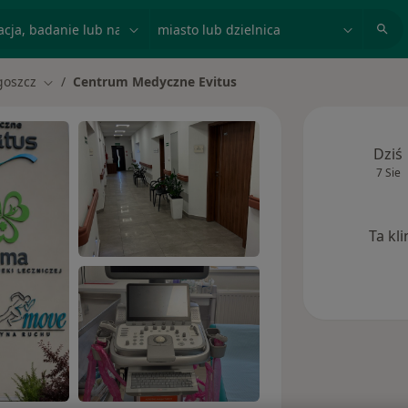
acja, badanie lub nazwisko
miasto lub dzielnica
goszcz
Centrum Medyczne Evitus
asto
Zmień miasto
Dziś
7 Sie
Ta kl