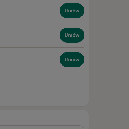
Umów
ogiczna
Umów
zna
Umów
giczna