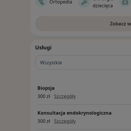
Konsultacje specjalistyczne
: chirurg
Ortopedia
dziecięca
alergologia, diabetologia
Serdecznie zapraszamy do zapoznani
Zobacz w
Evitus.
Usługi
Wszystkie
Biopsja
biopsja
300 zł
Szczegóły
Konsultacja endokrynologiczna
Konsultacja endokrynolo
300 zł
Szczegóły