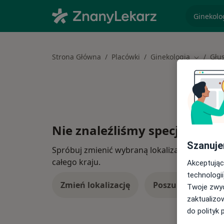
specjaliz
Strona Główna
Placówki
Ginekologia
Głu
Zmień mi
Nie znaleźliśmy specjalistów
Szanuje
Spróbuj zmienić wybraną lokalizację lub wypró
całego kraju.
Akceptując
technologii
Zmień lokalizację
Poszukaj konsulta
Twoje zwyc
zaktualizo
do polityk 