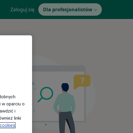
Zaloguj się
Dla profesjonalistów
odobnych
i w oparciu o
awdzić i
wnież linki
 cookies