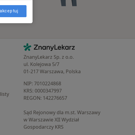
akceptuj
Kontakt
ZnanyLekarz - Strona główna
ZnanyLekarz Sp. z o.o.
ul. Kolejowa 5/7
01-217 Warszawa, Polska
NIP: ⁠7010224868
KRS: ⁠0000347997
isty
REGON: ⁠142276657
Sąd Rejonowy dla m.st. Warszawy
w Warszawie XII Wydział
Gospodarczy KRS