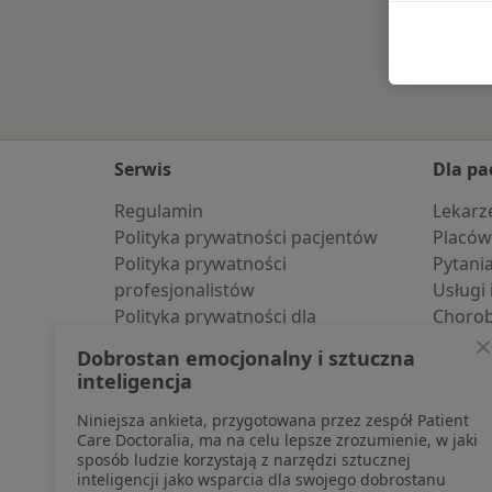
Serwis
Dla pa
Regulamin
Lekarz
Polityka prywatności pacjentów
Placów
Polityka prywatności
Pytani
profesjonalistów
Usługi 
Polityka prywatności dla
Choro
profesjonalistów, których dane
Pomoc
Dobrostan emocjonalny i sztuczna
pozyskaliśmy samodzielnie
Aplika
inteligencja
Polityka cookies
Blog d
Niniejsza ankieta, przygotowana przez zespół Patient
Jak działają wyniki wyszukiwania
Care Doctoralia, ma na celu lepsze zrozumienie, w jaki
Dostępność
sposób ludzie korzystają z narzędzi sztucznej
O nas
inteligencji jako wsparcia dla swojego dobrostanu