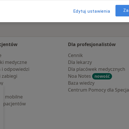
Za
Edytuj ustawienia
cjentów
Dla profesjonalistów
e
Cennik
ki medyczne
Dla lekarzy
a i odpowiedzi
Dla placówek medycznych
i zabiegi
Noa Notes
nowość
by
Baza wiedzy
Centrum Pomocy dla Specjal
cje mobilne
la pacjentów