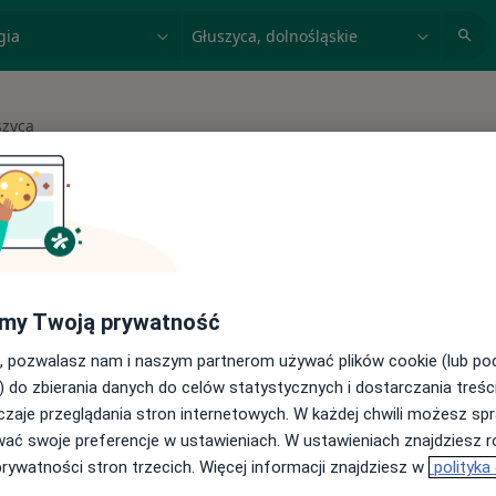
acja, badanie lub nazwisko
miasto lub dzielnica
szyca
asto
 spełniających podane kryteria
my Twoją prywatność
buj konsultacje online ze specjalistami z
, pozwalasz nam i naszym partnerom używać plików cookie (lub p
) do zbierania danych do celów statystycznych i dostarczania treśc
cji online
zaje przeglądania stron internetowych. W każdej chwili możesz spr
wać swoje preferencje w ustawieniach. W ustawieniach znajdziesz ró
prywatności stron trzecich. Więcej informacji znajdziesz w
polityka