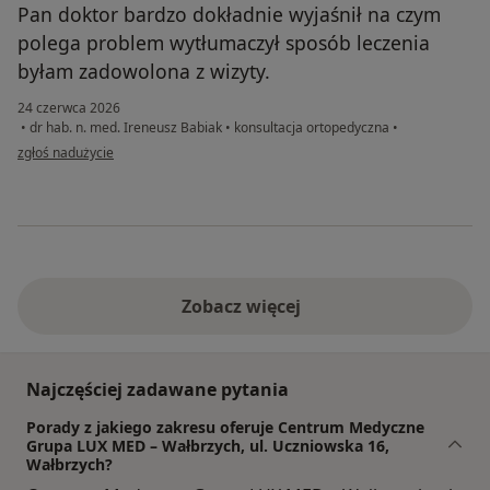
Pan doktor bardzo dokładnie wyjaśnił na czym
polega problem wytłumaczył sposób leczenia
byłam zadowolona z wizyty.
24 czerwca 2026
•
dr hab. n. med. Ireneusz Babiak
•
konsultacja ortopedyczna
•
w opinii użytkownika Lidia
zgłoś nadużycie
Zobacz więcej
Najczęściej zadawane pytania
Porady z jakiego zakresu oferuje Centrum Medyczne
Grupa LUX MED – Wałbrzych, ul. Uczniowska 16,
Wałbrzych?