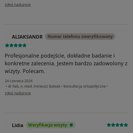
w opinii użytkownika Katarzyna
zgłoś nadużycie
ALIAKSANDR
Numer telefonu zweryfikowany
A
Profesjonalne podejście, dokładne badanie i
konkretne zalecenia. Jestem bardzo zadowolony z
wizyty. Polecam.
24 czerwca 2026
•
dr hab. n. med. Ireneusz Babiak
•
konsultacja ortopedyczna
•
w opinii użytkownika ALIAKSANDR
zgłoś nadużycie
Lidia
Weryfikacja wizyty
L