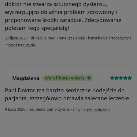
doktor nie stwarza sztucznego dystansu,
wyczerpująco objaśnia problem zdrowotny i
proponowane środki zaradcze. Zdecydowanie
polecam tego specjalistę!
22 lipca 2026
•
dr hab. n. med. Ireneusz Babiak
•
konsultacja ortopedyczna
w opinii użytkownika Katarzyna
•
zgłoś nadużycie
Magdalena
Weryfikacja wizyty
M
Pani Doktor ma bardzo serdeczne podejście do
pacjenta, szczegółowo omawia zalecane leczenie.
w opinii użytkownika Magdalen
9 lipca 2026
•
lek. Beata Cembrzyńska
•
Inny
•
zgłoś nadużycie