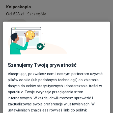
Kolposkopia
kolposkopia
Od 628 zł
Szczegóły
Umów
Konsultacja okulistyczna
konsultacja okulistyczna
Od 350 zł
Szczegóły
Umów
Szanujemy Twoją prywatność
Akceptując, pozwalasz nam i naszym partnerom używać
Konsultacja ginekologiczna
plików cookie (lub podobnych technologii) do zbierania
danych do celów statystycznych i dostarczania treści w
konsultacja ginekologiczna
Od 319 zł
Szczegóły
oparciu o Twoje zwyczaje przeglądania stron
Umów
internetowych. W każdej chwili możesz sprawdzić i
zaktualizować swoje preferencje w ustawieniach. W
ustawieniach znajdziesz również linki do polityk