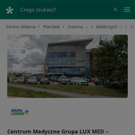
Me
Czego szukasz?
Strona Główna
Placówki
Interna
Wałbrzych
C
Zmień miasto
Zmień 
Centrum Medyczne Grupa LUX MED –