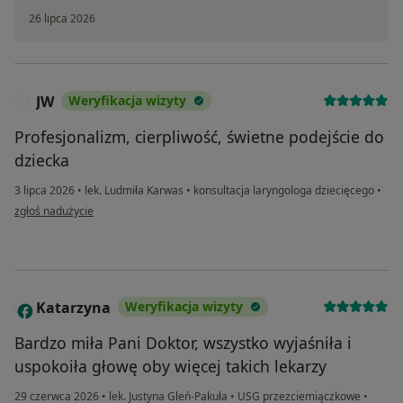
26 lipca 2026
JW
Weryfikacja wizyty
J
Profesjonalizm, cierpliwość, świetne podejście do
dziecka
3 lipca 2026
•
lek. Ludmiła Karwas
•
konsultacja laryngologa dziecięcego
•
w opinii użytkownika JW
zgłoś nadużycie
Katarzyna
Weryfikacja wizyty
K
Bardzo miła Pani Doktor, wszystko wyjaśniła i
uspokoiła głowę oby więcej takich lekarzy
29 czerwca 2026
•
lek. Justyna Gleń-Pakuła
•
USG przezciemiączkowe
•