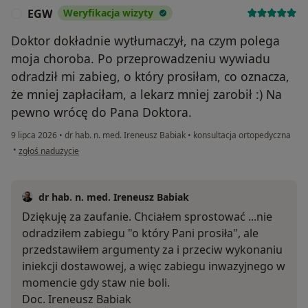
EGW
Weryfikacja wizyty
E
Doktor dokładnie wytłumaczył, na czym polega
moja choroba. Po przeprowadzeniu wywiadu
odradził mi zabieg, o który prosiłam, co oznacza,
że mniej zapłaciłam, a lekarz mniej zarobił :) Na
pewno wrócę do Pana Doktora.
9 lipca 2026
•
dr hab. n. med. Ireneusz Babiak
•
konsultacja ortopedyczna
w opinii użytkownika EGW
•
zgłoś nadużycie
dr hab. n. med. Ireneusz Babiak
Dziękuję za zaufanie. Chciałem sprostować ...nie
odradziłem zabiegu "o który Pani prosiła", ale
przedstawiłem argumenty za i przeciw wykonaniu
iniekcji dostawowej, a więc zabiegu inwazyjnego w
momencie gdy staw nie boli.
Doc. Ireneusz Babiak