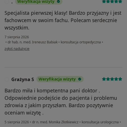
.
Weryfikacja wizyty
.
Specjalista pierwszej klasy! Bardzo przyjazny i jest
fachowcem w swoim fachu. Polecam serdecznie
wszystkim.
7 sierpnia 2026
•
dr hab. n. med. Ireneusz Babiak
•
konsultacja ortopedyczna
•
w opinii użytkownika .
zgłoś nadużycie
Grażyna S
Weryfikacja wizyty
G
Bardzo miła i kompetentna pani doktor .
Odpowiednie podejście do pacjenta i problemu
zdrowia z jakim przyszłam. Bardzo pozytywnie
oceniam wizytę .
5 sierpnia 2026
•
dr n. med. Monika Złotkiewicz
•
konsultacja urologiczna
•
w opinii użytkownika Grażyna S