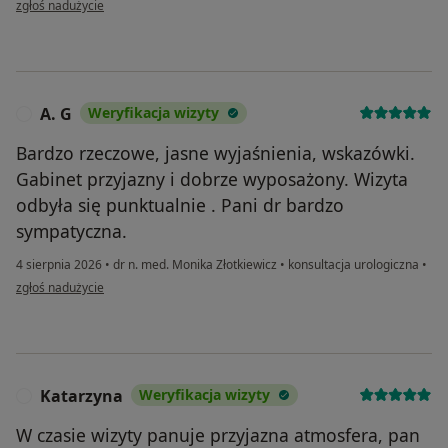
zgłoś nadużycie
A. G
Weryfikacja wizyty
A
Bardzo rzeczowe, jasne wyjaśnienia, wskazówki.
Gabinet przyjazny i dobrze wyposażony. Wizyta
odbyła się punktualnie . Pani dr bardzo
sympatyczna.
4 sierpnia 2026
•
dr n. med. Monika Złotkiewicz
•
konsultacja urologiczna
•
w opinii użytkownika A. G
zgłoś nadużycie
Katarzyna
Weryfikacja wizyty
K
W czasie wizyty panuje przyjazna atmosfera, pan