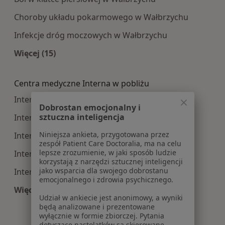
Choroby układu pokarmowego w Wałbrzychu
Infekcje dróg moczowych w Wałbrzychu
Więcej (15)
Więcej w kategorii: Najczęście leczone choroby
Centra medyczne Interna w pobliżu
Interna centra medyczne w Legnicy
Dobrostan emocjonalny i
sztuczna inteligencja
Interna centra medyczne w Jeleniej Górze
Niniejsza ankieta, przygotowana przez
Interna centra medyczne w Świdnicy
zespół Patient Care Doctoralia, ma na celu
lepsze zrozumienie, w jaki sposób ludzie
Interna centra medyczne w Dzierżoniowie
korzystają z narzędzi sztucznej inteligencji
jako wsparcia dla swojego dobrostanu
Interna centra medyczne w Świebodzicach
emocjonalnego i zdrowia psychicznego.
Więcej (14)
Udział w ankiecie jest anonimowy, a wyniki
Więcej w kategorii: Centra medyczne Interna w
będą analizowane i prezentowane
wyłącznie w formie zbiorczej. Pytania
dotyczące nastolatków są skierowane