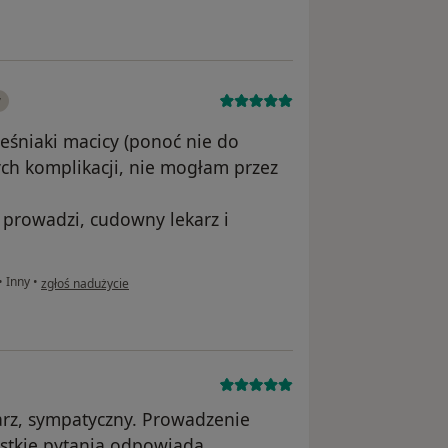
y
eśniaki macicy (ponoć nie do
ych komplikacji, nie mogłam przez
a prowadzi, cudowny lekarz i
w opinii użytkownika Monika
•
Inny
•
zgłoś nadużycie
arz, sympatyczny. Prowadzenie
ystkie pytania odpowiada