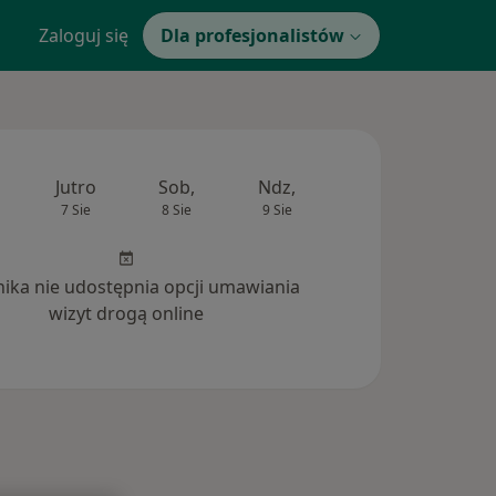
Zaloguj się
Dla profesjonalistów
Jutro
Sob,
Ndz,
Pon,
Wt,
7 Sie
8 Sie
9 Sie
10 Sie
11 Si
inika nie udostępnia opcji umawiania
wizyt drogą online