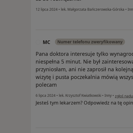
12 lipca 2024
•
lek. Małgorzata Bańczerowska-Górska
•
Inn
MC
Numer telefonu zweryfikowany
M
Pana doktora interesuje tylko wynagrod
niespełna 5 minut. Nie był zaintereso
przyniosłam, ani nie zaprosił na kolejn
wizytę i pusta poczekalnia mówią wszy
polecam
w opinii u
6 lipca 2024
•
lek. Krzysztof Kwiatkowski
•
Inny
•
zgłoś nadu
Jesteś tym lekarzem? Odpowiedz na tę opin