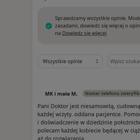
Sprawdzamy wszystkie opinie. Mode
zasadami, dowiedz się więcej o opin
Dowiedz się w
na
Dowiedz się więcej
Szukaj w opi
MK i mała M.
Numer telefonu zweryfi
M
Pani Doktor jest niesamowitą, cudowną
każdej wizyty. oddana pacjentce. Pom
i doświadczenie w dziedzinie położnict
polecam każdej kobiecie będącej w cią
aż do rozwiązania.