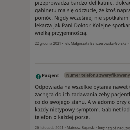
przeprowadza bardzo delikatnie, dokład
gabinetu ma się odczucie, że ktoś nap
pomóc. Nigdy wcześniej nie spotkałam
lekarza jak Pani Doktor. Kolejne spotka
wielką przyjemnością.
22 grudnia 2021
•
lek. Małgorzata Bańczerowska-Górska
•
Pacjent
Numer telefonu zweryfikowany
P
Odpowiada na wszelkie pytania nawet t
zachęca do ich zadawania zeby pacjent
co do swojego stanu. A wiadomo przy ci
każdy nietypowy symptom. Gabinet ład
telefon o każdej porze.
w opinii użyt
26 listopada 2021
•
Mateusz Bojarski
•
Inny
•
zgłoś naduży