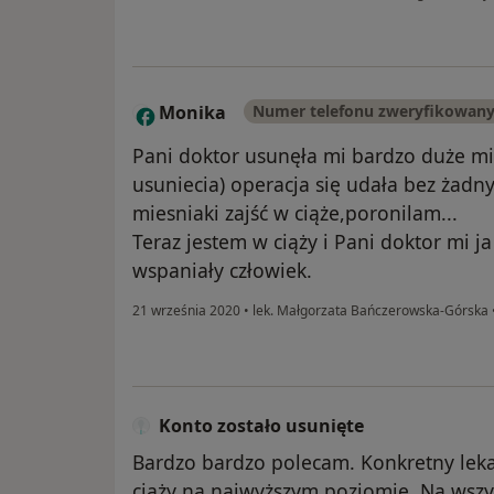
Monika
Numer telefonu zweryfikowan
M
Pani doktor usunęła mi bardzo duże mi
usuniecia) operacja się udała bez żadn
miesniaki zajść w ciąże,poronilam...
Teraz jestem w ciąży i Pani doktor mi j
wspaniały człowiek.
21 września 2020
•
lek. Małgorzata Bańczerowska-Górska
Konto zostało usunięte
Bardzo bardzo polecam. Konkretny lek
ciąży na najwyższym poziomie. Na wsz