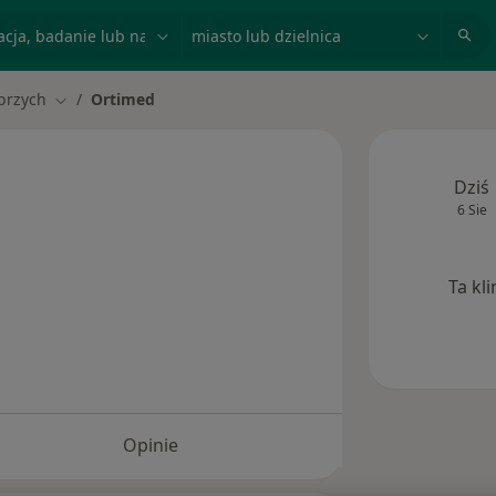
acja, badanie lub nazwisko
miasto lub dzielnica
brzych
Ortimed
asto
Zmień miasto
Dziś
6 Sie
Ta kl
Opinie