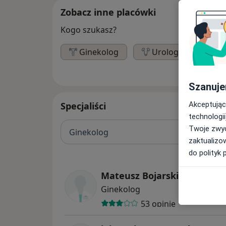
Zobacz inne placówki
Kogo szukasz?
Ginekolog
Urolog
Ort
Szanuje
Akceptując
Specjaliści
technologii
Twoje zwyc
Ginekolog
zaktualizo
do polityk 
Mateusz Bojarski
Ginekolog
53 opinie