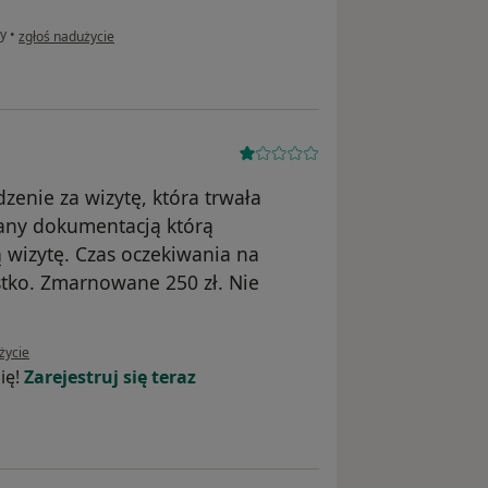
w opinii użytkownika MK i mała M.
y
•
zgłoś nadużycie
zenie za wizytę, która trwała
wany dokumentacją którą
ą wizytę. Czas oczekiwania na
stko. Zmarnowane 250 zł. Nie
żytkownika MC
życie
ię!
Zarejestruj się teraz