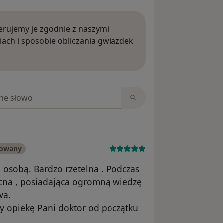
rujemy je zgodnie z naszymi
iach i sposobie obliczania gwiazdek
ięcej o opiniach
niach
kowany
 osobą. Bardzo rzetelna . Podczas
ocna , posiadająca ogromną wiedzę
wa.
ży opiekę Pani doktor od początku