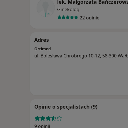
lek. Małgorzata Bańczerow
Ginekolog
22 opinie
Adres
Ortimed
ul. Bolesława Chrobrego 10-12, 58-300 Wał
Opinie o specjalistach (9)
9 opinii