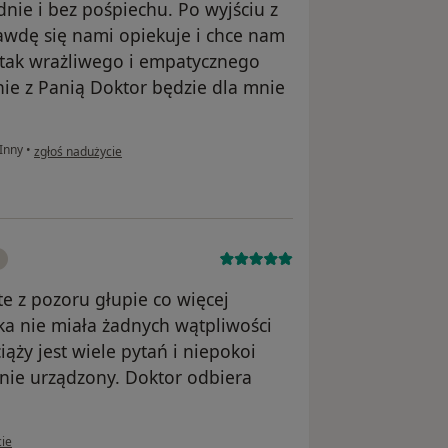
nie i bez pośpiechu. Po wyjściu z
rawdę się nami opiekuje i chce nam
 tak wrażliwego i empatycznego
nie z Panią Doktor będzie dla mnie
w opinii użytkownika A.S.
Inny
•
zgłoś nadużycie
e z pozoru głupie co więcej
ka nie miała żadnych wątpliwości
ąży jest wiele pytań i niepokoi
nie urządzony. Doktor odbiera
kownika Pacjent
cie