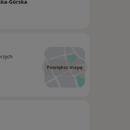
ska-Górska
brzych
Powiększ mapę