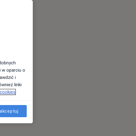
odobnych
i w oparciu o
awdzić i
wnież linki
 cookies
akceptuj