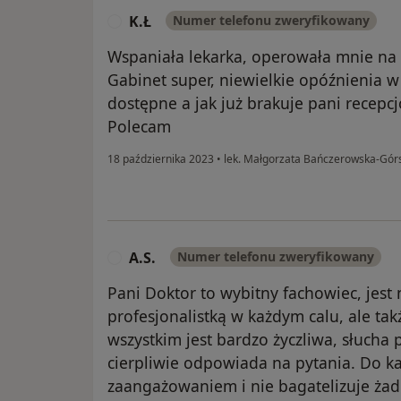
K.Ł
Numer telefonu zweryfikowany
K
Wspaniała lekarka, operowała mnie na 
Gabinet super, niewielkie opóźnienia w
dostępne a jak już brakuje pani recepcj
Polecam
18 października 2023
•
lek. Małgorzata Bańczerowska-Gó
A.S.
Numer telefonu zweryfikowany
A
Pani Doktor to wybitny fachowiec, jest 
profesjonalistką w każdym calu, ale ta
wszystkim jest bardzo życzliwa, słucha 
cierpliwie odpowiada na pytania. Do k
zaangażowaniem i nie bagatelizuje ża