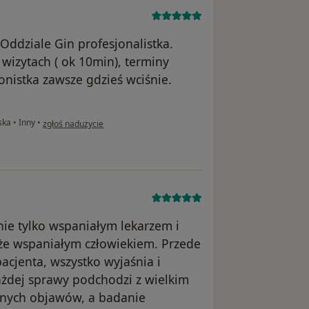
Oddziale Gin profesjonalistka.
 wizytach ( ok 10min), terminy
onistka zawsze gdzieś wciśnie.
w opinii użytkownika K.Ł
rska
•
Inny
•
zgłoś nadużycie
nie tylko wspaniałym lekarzem i
kże wspaniałym człowiekiem. Przede
pacjenta, wszystko wyjaśnia i
ażdej sprawy podchodzi z wielkim
dnych objawów, a badanie