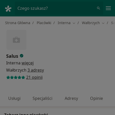
Me
Czego szukasz?
Strona Główna
Placówki
Interna
Wałbrzych
Sa
Zmień miasto
Zmień 
Salus
Interna
więcej
Wałbrzych
3 adresy
21 opinii
Usługi
Specjaliści
Adresy
Opinie
Zobacz inne placówki