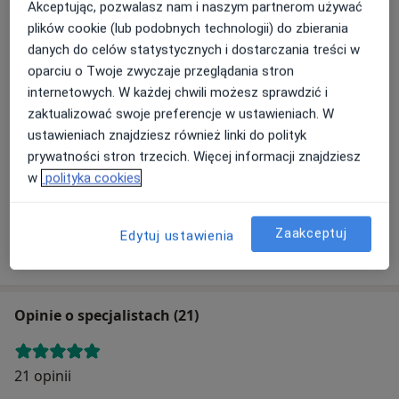
Adresy (3)
Akceptując, pozwalasz nam i naszym partnerom używać
plików cookie (lub podobnych technologii) do zbierania
Adres 1
Adres 2
Adres 3
danych do celów statystycznych i dostarczania treści w
oparciu o Twoje zwyczaje przeglądania stron
internetowych. W każdej chwili możesz sprawdzić i
zaktualizować swoje preferencje w ustawieniach. W
ustawieniach znajdziesz również linki do polityk
Powiększ mapę
prywatności stron trzecich. Więcej informacji znajdziesz
w
polityka cookies
Salus
Zaakceptuj
Edytuj ustawienia
Blankowa 47, 58-316 Wałbrzych
Opinie o specjalistach (21)
21 opinii