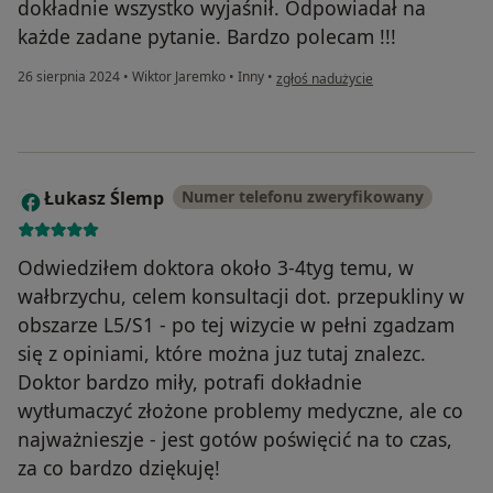
dokładnie wszystko wyjaśnił. Odpowiadał na
każde zadane pytanie. Bardzo polecam !!!
w opinii użytkownika Kinga
26 sierpnia 2024
•
Wiktor Jaremko
•
Inny
•
zgłoś nadużycie
Łukasz Ślemp
Numer telefonu zweryfikowany
Ł
Odwiedziłem doktora około 3-4tyg temu, w
wałbrzychu, celem konsultacji dot. przepukliny w
obszarze L5/S1 - po tej wizycie w pełni zgadzam
się z opiniami, które można juz tutaj znalezc.
Doktor bardzo miły, potrafi dokładnie
wytłumaczyć złożone problemy medyczne, ale co
najważnieszje - jest gotów poświęcić na to czas,
za co bardzo dziękuję!