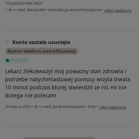
19 października 2023
w opinii użytkownik
•
dr n. med. Maciej Miś
•
konsultacja neurochirurgiczna
•
zgłoś nadużycie
Konto zostało usunięte
Numer telefonu zweryfikowany
Lekarz zlekcewazyl moj powazny stan zdrowia i
potrzebe natychmiastowej pomocy wizyta trwala
10 minut podczas ktorej stwierdzil ze nic mi nie
dolega nie polecam
w opinii użytkownika Ko
26 marca 2023
•
dr n. med. Jacek Daroszewski
•
Inny
•
zgłoś nadużycie