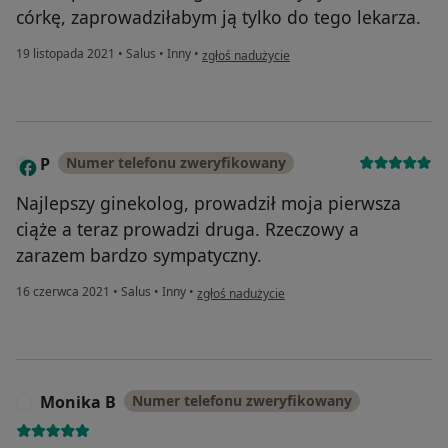
córkę, zaprowadziłabym ją tylko do tego lekarza.
w opinii użytkownika Aneta Sz
19 listopada 2021
•
Salus
•
Inny
•
zgłoś nadużycie
P
Numer telefonu zweryfikowany
Najlepszy ginekolog, prowadził moja pierwsza
ciąże a teraz prowadzi druga. Rzeczowy a
zarazem bardzo sympatyczny.
w opinii użytkownika P
16 czerwca 2021
•
Salus
•
Inny
•
zgłoś nadużycie
Monika B
Numer telefonu zweryfikowany
M