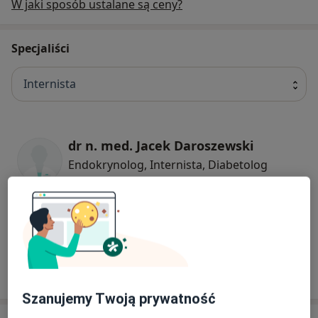
W jaki sposób ustalane są ceny?
Specjaliści
Internista
dr n. med. Jacek Daroszewski
Endokrynolog, Internista, Diabetolog
26 opinii
Ryszard Tenenbaum
Internista, Lekarz rodzinny
5 opinii
Szanujemy Twoją prywatność