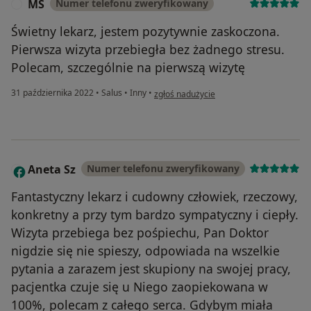
MS
Numer telefonu zweryfikowany
M
Świetny lekarz, jestem pozytywnie zaskoczona.
Pierwsza wizyta przebiegła bez żadnego stresu.
Polecam, szczególnie na pierwszą wizytę
w opinii użytkownika MS
31 października 2022
•
Salus
•
Inny
•
zgłoś nadużycie
Aneta Sz
Numer telefonu zweryfikowany
A
Fantastyczny lekarz i cudowny człowiek, rzeczowy,
konkretny a przy tym bardzo sympatyczny i ciepły.
Wizyta przebiega bez pośpiechu, Pan Doktor
nigdzie się nie spieszy, odpowiada na wszelkie
pytania a zarazem jest skupiony na swojej pracy,
pacjentka czuje się u Niego zaopiekowana w
100%, polecam z całego serca. Gdybym miała