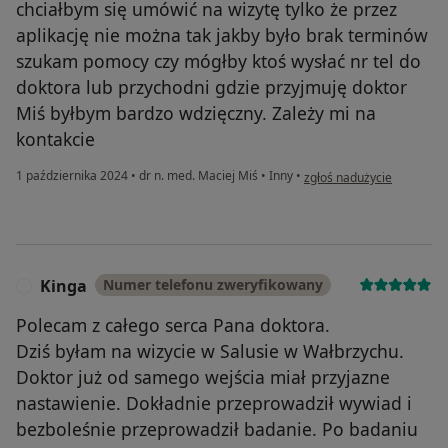
chciałbym się umówić na wizytę tylko że przez
aplikację nie można tak jakby było brak terminów
szukam pomocy czy mógłby ktoś wysłać nr tel do
doktora lub przychodni gdzie przyjmuję doktor
Miś byłbym bardzo wdzięczny. Zależy mi na
kontakcie
w opinii użytkownika Rade
1 października 2024
•
dr n. med. Maciej Miś
•
Inny
•
zgłoś nadużycie
Kinga
Numer telefonu zweryfikowany
K
Polecam z całego serca Pana doktora.
Dziś byłam na wizycie w Salusie w Wałbrzychu.
Doktor już od samego wejścia miał przyjazne
nastawienie. Dokładnie przeprowadził wywiad i
bezboleśnie przeprowadził badanie. Po badaniu