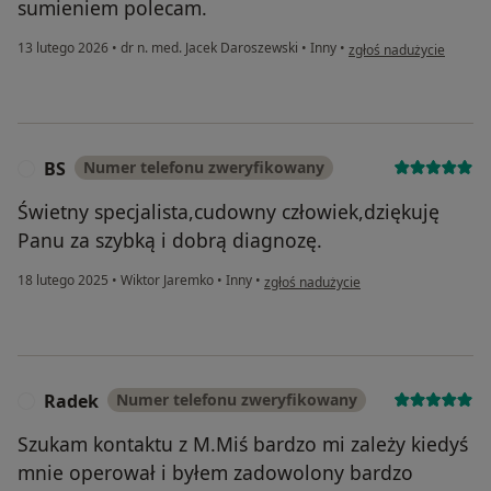
sumieniem polecam.
w opinii użytkownika A
13 lutego 2026
•
dr n. med. Jacek Daroszewski
•
Inny
•
zgłoś nadużycie
BS
Numer telefonu zweryfikowany
B
Świetny specjalista,cudowny człowiek,dziękuję
Panu za szybką i dobrą diagnozę.
w opinii użytkownika BS
18 lutego 2025
•
Wiktor Jaremko
•
Inny
•
zgłoś nadużycie
Radek
Numer telefonu zweryfikowany
R
Szukam kontaktu z M.Miś bardzo mi zależy kiedyś
mnie operował i byłem zadowolony bardzo