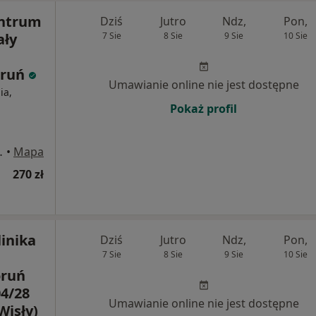
entrum
Dziś
Jutro
Ndz,
Pon,
ały
7 Sie
8 Sie
9 Sie
10 Sie
oruń
Umawianie online nie jest dostępne
ia,
Pokaż profil
kiego 30, Toruń
•
Mapa
270 zł
inika
Dziś
Jutro
Ndz,
Pon,
7 Sie
8 Sie
9 Sie
10 Sie
oruń
04/28
Umawianie online nie jest dostępne
Wisły)