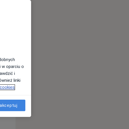
odobnych
Wt,
Śr,
Czw,
i w oparciu o
11 Sie
12 Sie
13 Sie
awdzić i
wnież linki
 cookies
akceptuj