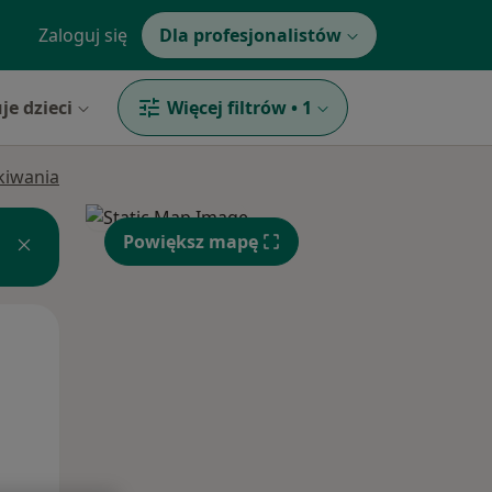
Zaloguj się
Dla profesjonalistów
je dzieci
Więcej filtrów
•
1
ukiwania
Powiększ mapę
Wt,
Śr,
Czw,
11 Sie
12 Sie
13 Sie