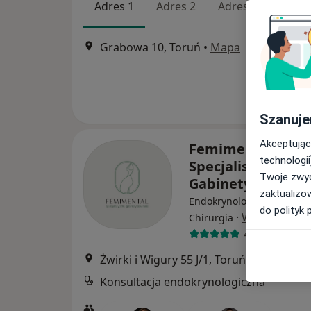
Adres 1
Adres 2
Adres 3
Adres
Grabowa 10, Toruń
•
Mapa
Szanuje
Akceptując
Femimental
technologii
Specjalistyczne
Twoje zwyc
Gabinety Lekarsk
zaktualizo
Endokrynologia, Andrologi
do polityk 
·
Więcej
Chirurgia
4002 opinie
Żwirki i Wigury 55 J/1, Toruń
•
Mapa
Konsultacja endokrynologiczna