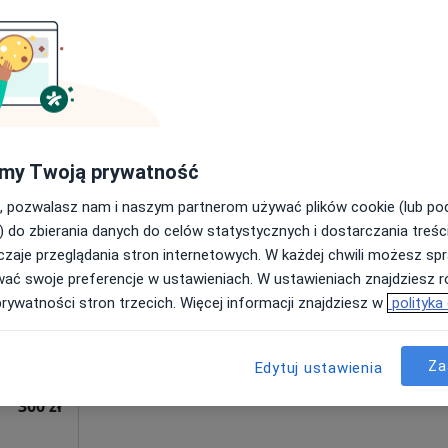
 4
my Twoją prywatność
, pozwalasz nam i naszym partnerom używać plików cookie (lub p
Dziś
Jutro
Ndz,
Pon,
) do zbierania danych do celów statystycznych i dostarczania treśc
7 Sie
8 Sie
9 Sie
10 Sie
zaje przeglądania stron internetowych. W każdej chwili możesz spr
ie
wać swoje preferencje w ustawieniach. W ustawieniach znajdziesz ró
a,
Umawianie online nie jest dostępne
prywatności stron trzecich. Więcej informacji znajdziesz w
polityka
Pokaż profil
Za
Edytuj ustawienia
300 zł