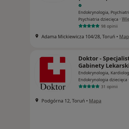
Endokrynologia, Psychiatri
·
Wię
Psychiatria dziecięca
98 opinii
Adama Mickiewicza 104/28, Toruń
•
Map
Doktor - Specjali
Gabinety Lekarsk
Endokrynologia, Kardiolog
Endokrynologia dziecięca
31 opinii
Podgórna 12, Toruń
•
Mapa