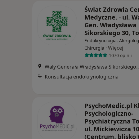
Świat Zdrowia C
Medyczne. - ul. W
Gen. Władysława
Sikorskiego 30, T
Endokrynologia, Alergolog
·
Więcej
Chirurgia
1070 opinii
Wały Generała Władysława Sikors
Konsultacja endokrynologiczna
PsychoMedic.pl Kl
Psychologiczno-
Psychiatryczna T
ul. Mickiewicza 1
(Centrum, blisko 