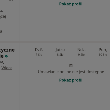
Pokaż profil
a,
cej
a
styczne
Dziś
Jutro
Ndz,
Pon,
ie
7 Sie
8 Sie
9 Sie
10 Sie
ia,
·
Więcej
Umawianie online nie jest dostępne
Pokaż profil