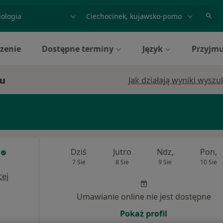
acja, badanie lub nazwisko
miasto lub dzielnica
zenie
Dostępne terminy
Język
Przyjmu
ku
Jak działają wyniki wysz
e
Dziś
Jutro
Ndz,
Pon,
7 Sie
8 Sie
9 Sie
10 Sie
cej
Umawianie online nie jest dostępne
Pokaż profil