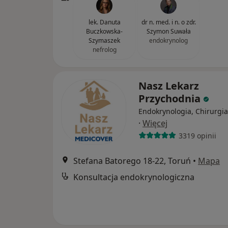
lek. Danuta
dr n. med. i n. o zdr.
Buczkowska-
Szymon Suwała
Szymaszek
endokrynolog
nefrolog
Nasz Lekarz
Przychodnia
Endokrynologia, Chirurgia
·
Więcej
3319 opinii
Stefana Batorego 18-22, Toruń
•
Mapa
Konsultacja endokrynologiczna