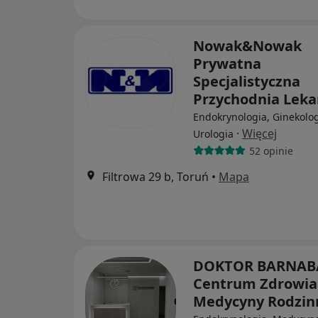
Nowak&Nowak
Prywatna
Specjalistyczna
Przychodnia Lek
Endokrynologia, Ginekolog
·
Więcej
Urologia
52 opinie
Filtrowa 29 b, Toruń
•
Mapa
DOKTOR BARNAB
Centrum Zdrowia 
Medycyny Rodzin