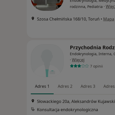
Endokrynologia, Medycyn
·
Więc
rodzinna, Pediatria
Szosa Chełmińska 168/10, Toruń
•
Mapa
Przychodnia Rod
Endokrynologia, Interna, 
·
Więcej
7 opinii
Adres 1
Adres 2
Adres 3
Adres
Słowackiego 20a, Aleksandrów Kujawski
Konsultacja endokrynologiczna