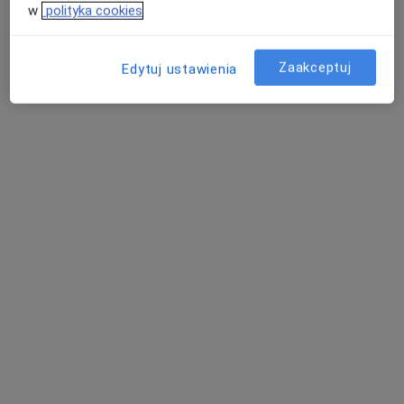
w
polityka cookies
Umów
Zaakceptuj
Edytuj ustawienia
Chirurgia onkologiczna
chirurgia onkologiczna
Od 300 zł
Szczegóły
Umów
+ 186 usług
W jaki sposób ustalane są ceny?
Specjaliści
Wszystkie