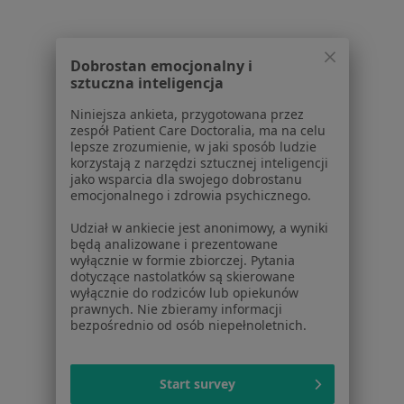
Alkoholizm w Inowrocławiu
Więcej (8)
Dobrostan emocjonalny i
Więcej w kategorii: Najczęście leczone choroby
sztuczna inteligencja
Centra medyczne Andrologia w pobliżu
Niniejsza ankieta, przygotowana przez
zespół Patient Care Doctoralia, ma na celu
Andrologia centra medyczne w Bydgoszczy
lepsze zrozumienie, w jaki sposób ludzie
korzystają z narzędzi sztucznej inteligencji
Andrologia centra medyczne w Toruniu
jako wsparcia dla swojego dobrostanu
emocjonalnego i zdrowia psychicznego.
Andrologia centra medyczne w Osielsku
Udział w ankiecie jest anonimowy, a wyniki
będą analizowane i prezentowane
wyłącznie w formie zbiorczej. Pytania
dotyczące nastolatków są skierowane
wyłącznie do rodziców lub opiekunów
prawnych. Nie zbieramy informacji
bezpośrednio od osób niepełnoletnich.
Start survey