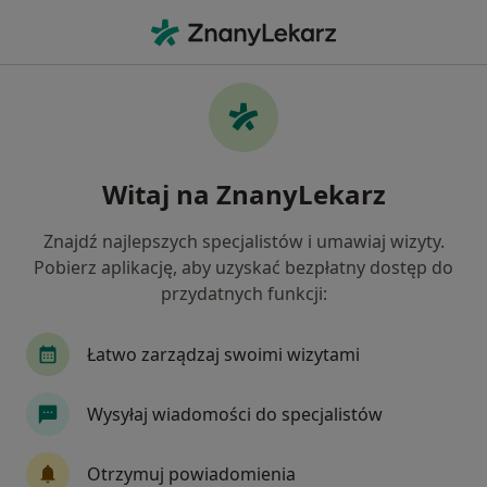
Me
Czego szukasz?
Strona Główna
Placówki
Andrologia
Inowrocław
Zmień miasto
Zm
Witaj na ZnanyLekarz
Znajdź najlepszych specjalistów i umawiaj wizyty.
Pobierz aplikację, aby uzyskać bezpłatny dostęp do
przydatnych funkcji:
Łatwo zarządzaj swoimi wizytami
Wysyłaj wiadomości do specjalistów
Femimental Specjalistyczne Gabinety
Otrzymuj powiadomienia