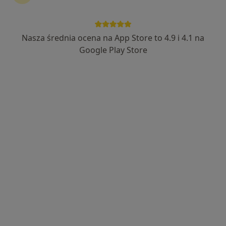
Lekarskie
Andrologia
więcej
Inowrocław
2 adresy
Nasza średnia ocena na App Store to 4.9 i 4.1 na
3996 opinii
Google Play Store
Umów wizytę
Wyślij wiadomość
O nas
Usługi
Specjaliści
Adresy
Opinie
O nas
FEMIMENTAL to NZOZ w którym kompleksowo dbamy
o zdrowie pacjentów. Centrum stworzone przez
cenionych specjalistów, którzy holistycznie zajmą się