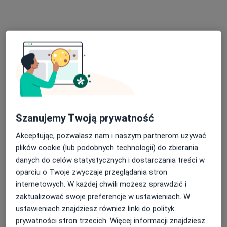
badania diagnostyczne
320 zł
Szczegóły
Umów
Badania prenatalne
Badania prenatalne
Od 400 zł
Szczegóły
Umów
Szanujemy Twoją prywatność
Akceptując, pozwalasz nam i naszym partnerom używać
Badania profilaktyczne
plików cookie (lub podobnych technologii) do zbierania
badania profilaktyczne
320 zł
Szczegóły
danych do celów statystycznych i dostarczania treści w
oparciu o Twoje zwyczaje przeglądania stron
Umów
internetowych. W każdej chwili możesz sprawdzić i
zaktualizować swoje preferencje w ustawieniach. W
ustawieniach znajdziesz również linki do polityk
Biopsja skóry
prywatności stron trzecich. Więcej informacji znajdziesz
biopsja skóry
300 zł
Szczegóły