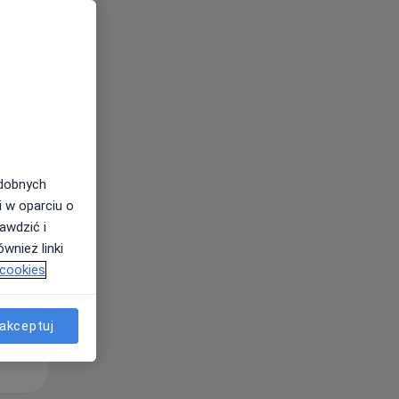
Pon,
Wt,
Śr,
10 Sie
11 Sie
12 Sie
odobnych
i w oparciu o
awdzić i
wnież linki
 cookies
akceptuj