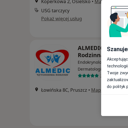
Koperkowa 2, Osielsko
•
Mapa
USG tarczycy
Pokaż więcej usług
ALMEDIC Przycho
Szanuje
Rodzinna
Akceptując
Endokrynologia, Laryngolo
technologii
·
Więcej
Dermatologia
Twoje zwyc
269 opinii
zaktualizo
do polityk 
Łowińska 8C, Pruszcz
•
Mapa