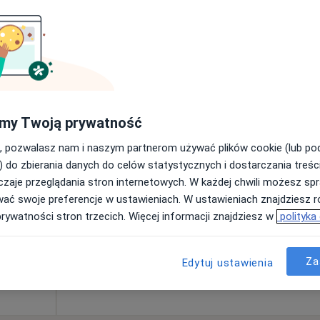
200 zł
dnia
Dziś
Jutro
Sob,
Ndz,
my Twoją prywatność
6 Sie
7 Sie
8 Sie
9 Sie
, pozwalasz nam i naszym partnerom używać plików cookie (lub p
gia,
) do zbierania danych do celów statystycznych i dostarczania treśc
zaje przeglądania stron internetowych. W każdej chwili możesz spr
Umawianie online nie jest dostępne
wać swoje preferencje w ustawieniach. W ustawieniach znajdziesz ró
Pokaż profil
prywatności stron trzecich. Więcej informacji znajdziesz w
polityka
Za
Edytuj ustawienia