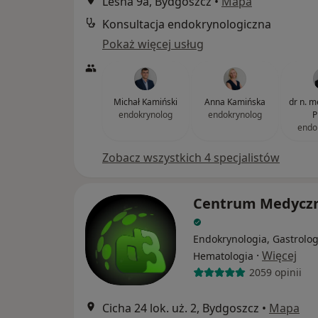
Leśna 9a, Bydgoszcz
•
Mapa
Konsultacja endokrynologiczna
Pokaż więcej usług
Michał Kamiński
Anna Kamińska
dr n. m
endokrynolog
endokrynolog
P
endo
Zobacz wszystkich 4 specjalistów
Centrum Medycz
Endokrynologia, Gastrolog
·
Więcej
Hematologia
2059 opinii
Cicha 24 lok. uż. 2, Bydgoszcz
•
Mapa