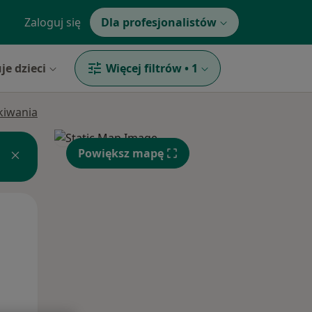
Zaloguj się
Dla profesjonalistów
je dzieci
Więcej filtrów
•
1
ukiwania
Powiększ mapę
Pon,
Wt,
Śr,
10 Sie
11 Sie
12 Sie