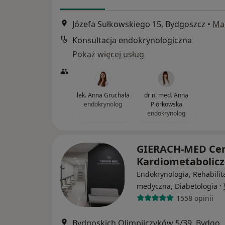
Józefa Sułkowskiego 15, Bydgoszcz
•
Ma
Konsultacja endokrynologiczna
Pokaż więcej usług
lek. Anna Gruchała
dr n. med. Anna
endokrynolog
Piórkowska
endokrynolog
GIERACH-MED Ce
Kardiometabolic
Endokrynologia, Rehabilit
·
medyczna, Diabetologia
1558 opinii
Bydgoskich Olimpijczyków 5/39,