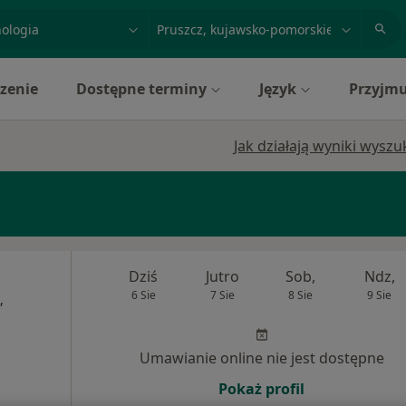
acja, badanie lub nazwisko
miasto lub dzielnica
zenie
Dostępne terminy
Język
Przyjmu
Jak działają wyniki wysz
Dziś
Jutro
Sob,
Ndz,
6 Sie
7 Sie
8 Sie
9 Sie
,
Umawianie online nie jest dostępne
Pokaż profil