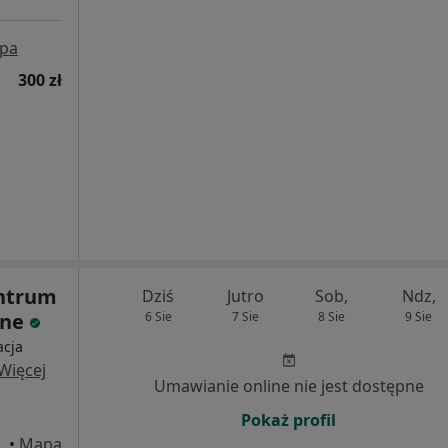
pa
300 zł
ntrum
Dziś
Jutro
Sob,
Ndz,
zne
6 Sie
7 Sie
8 Sie
9 Sie
acja
Więcej
Umawianie online nie jest dostępne
Pokaż profil
 Bydgoszcz
•
Mapa