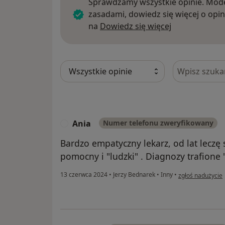
Sprawdzamy wszystkie opinie. Mode
zasadami, dowiedz się więcej o opin
Dowiedz się w
na
Dowiedz się więcej
Szukaj w opi
Ania
Numer telefonu zweryfikowany
A
Bardzo empatyczny lekarz, od lat leczę
pomocny i "ludzki" . Diagnozy trafione
w opinii użytkow
13 czerwca 2024
•
Jerzy Bednarek
•
Inny
•
zgłoś nadużycie