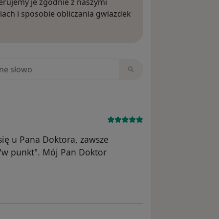
rujemy je zgodnie z naszymi
iach i sposobie obliczania gwiazdek
ięcej o opiniach
niach
 się u Pana Doktora, zawsze
 "w punkt". Mój Pan Doktor
nika Ania