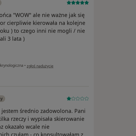
końca "WOW" ale nie ważne jak się
or cierpliwie kierowała na kolejne
oku ) to czego inni nie mogli / nie
li 3 lata )
w opinii użytkownika julek_a
krynologiczna
•
zgłoś nadużycie
ny
y jestem średnio zadowolona. Pani
ilka rzeczy i wypisała skierowanie
raz okazało wcale nie
ich czułam - co konsultowałam z