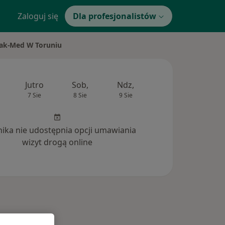
Zaloguj się
Dla profesjonalistów
dak-Med W Toruniu
Jutro
Sob,
Ndz,
Pon,
Wt,
7 Sie
8 Sie
9 Sie
10 Sie
11 Si
inika nie udostępnia opcji umawiania
wizyt drogą online