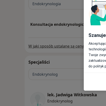
Endokrynologia
Konsultacja endokrynologiczna
Szanuje
Akceptując
W jaki sposób ustalane są ceny?
technologii
Twoje zwyc
zaktualizo
Specjaliści
do polityk 
Endokrynolog
lek. Jadwiga Witkowska
Endokrynolog