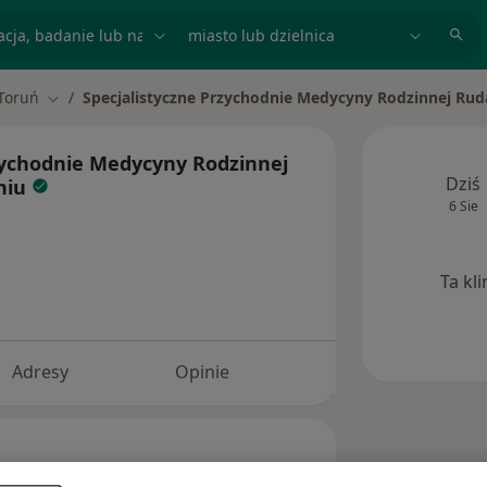
acja, badanie lub nazwisko
miasto lub dzielnica
Toruń
Specjalistyczne Przychodnie Medycyny Rodzinnej Ru
ń miasto
Zmień miasto
zychodnie Medycyny Rodzinnej
Dziś
niu
6 Sie
Ta kl
Adresy
Opinie