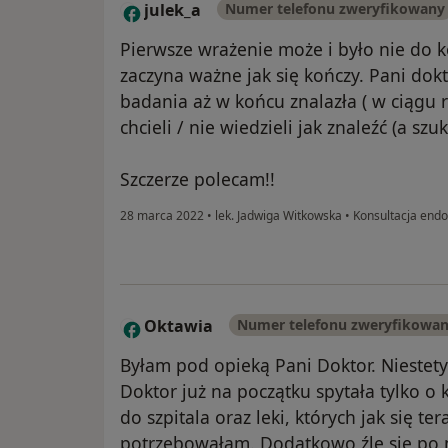
julek_a
Numer telefonu zweryfikowany
J
Pierwsze wrażenie może i było nie do 
zaczyna ważne jak się kończy. Pani dokt
badania aż w końcu znalazła ( w ciągu r
chcieli / nie wiedzieli jak znaleźć (a szuka
Szczerze polecam!!
28 marca 2022
•
lek. Jadwiga Witkowska
•
Konsultacja endo
Oktawia
Numer telefonu zweryfikowa
O
Byłam pod opieką Pani Doktor. Niestet
Doktor już na początku spytała tylko o k
do szpitala oraz leki, których jak się te
potrzebowałam. Dodatkowo źle się po n