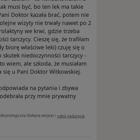
tak musi być, bo ten lek ma takie
Pani Doktor kazała brać, potem nie
olejne wizyty nie trwały nawet po 2
olaktyny we krwi, gdzie trzeba
ci tarczycy. Cieszę się, że trafiłam
y biorę właściwe leki) czuję się o
 skutek niedoczynności tarczycy -
 to wiem, ale szkoda, że musiałam
a się u Pani Doktor Witkowskiej.
e odpowiada na pytania i zbywa
e odebrała przy mnie prywatny
w opinii użytkownika Oktawia
okrynologiczna (kolejna wizyta)
•
zgłoś nadużycie