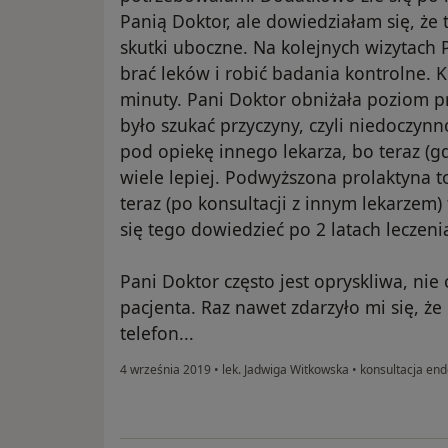
Panią Doktor, ale dowiedziałam się, że 
skutki uboczne. Na kolejnych wizytach 
brać leków i robić badania kontrolne. K
minuty. Pani Doktor obniżała poziom pr
było szukać przyczyny, czyli niedoczynnoś
pod opiekę innego lekarza, bo teraz (gd
wiele lepiej. Podwyższona prolaktyna to
teraz (po konsultacji z innym lekarzem)
się tego dowiedzieć po 2 latach leczeni
Pani Doktor często jest opryskliwa, ni
pacjenta. Raz nawet zdarzyło mi się, ż
telefon...
4 września 2019
•
lek. Jadwiga Witkowska
•
konsultacja end