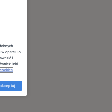
odobnych
i w oparciu o
awdzić i
wnież linki
 cookies
akceptuj