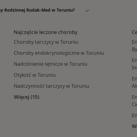
yny Rodzinnej Rudak-Med w Toruniu?
Najczęście leczone choroby
Ce
Choroby tarczycy w Toruniu
En
B
Choroby endokrynologiczne w Toruniu
En
Nadciśnienie tętnicze w Toruniu
In
Otyłość w Toruniu
En
Nadczynność tarczycy w Toruniu
Al
Więcej (15)
En
 centra medyczne
Więcej w kategorii: Najczęście leczone choro
Ci
En
Wi