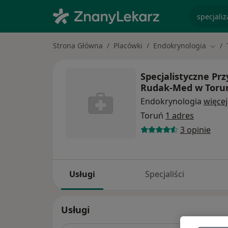
specjaliz
Strona Główna
Placówki
Endokrynologia
Zmie
Specjalistyczne Pr
Rudak-Med w Toru
Endokrynologia
więcej
Toruń
1 adres
3 opinie
Usługi
Specjaliści
Usługi