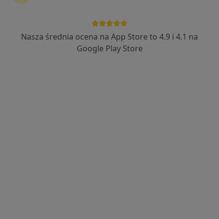
Medyk Dla Ciebie
·
Więcej
Nasza średnia ocena na App Store to 4.9 i 4.1 na
Endokrynologia, Pediatria, Medycyna rodzinna
3548 opinii
Google Play Store
Adres 1
Adres 2
Adres 3
Adres 4
Grabowa 10, Toruń
•
Mapa
Brak dostępnych specjalistów z wolnymi terminami w tym centrum medycznym.
Pokaż profil