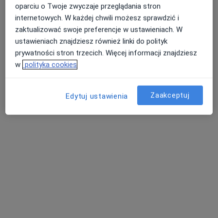
oparciu o Twoje zwyczaje przeglądania stron
Świat Zdrowia Centrum Medyczne. - ul.
internetowych. W każdej chwili możesz sprawdzić i
Wały Gen. Władysława Sikorskiego 30,
zaktualizować swoje preferencje w ustawieniach. W
Toruń
ustawieniach znajdziesz również linki do polityk
·
Więcej
Endokrynologia, Alergologia, Chirurgia
prywatności stron trzecich. Więcej informacji znajdziesz
1068 opinii
w
polityka cookies
Wały Generała Władysława Sikorskiego 30, Toruń
•
Mapa
Zaakceptuj
Konsultacja endokrynologiczna
270 zł
Edytuj ustawienia
Brak dostępnych specjalistów z wolnymi terminami w tym centrum medycznym.
Pokaż profil