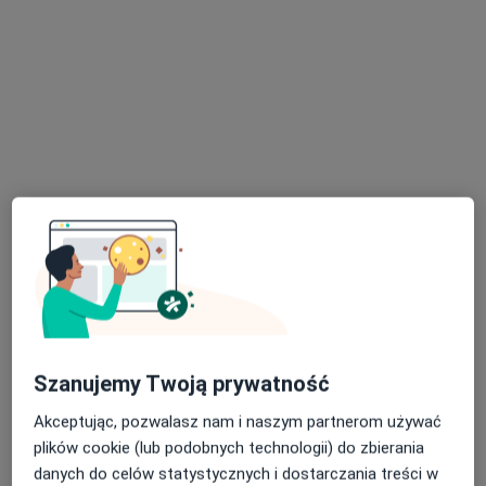
Nasz Lekarz Przychodnia
·
Więcej
Endokrynologia, Chirurgia, Interna
3318 opinii
Stefana Batorego 18-22, Toruń
•
Mapa
Konsultacja endokrynologiczna
Brak dostępnych specjalistów z wolnymi terminami w tym centrum medycznym.
Pokaż profil
Szanujemy Twoją prywatność
Akceptując, pozwalasz nam i naszym partnerom używać
plików cookie (lub podobnych technologii) do zbierania
danych do celów statystycznych i dostarczania treści w