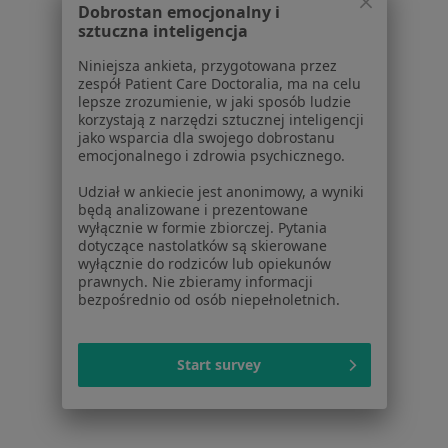
Polityka prywatności pacjentów
Dobrostan emocjonalny i
Polityka prywatności profesjonalistów
sztuczna inteligencja
Polityka prywatności dla profesjonalistów, których
Niniejsza ankieta, przygotowana przez
dane pozyskaliśmy samodzielnie
zespół Patient Care Doctoralia, ma na celu
Polityka cookies
lepsze zrozumienie, w jaki sposób ludzie
korzystają z narzędzi sztucznej inteligencji
Jak działają wyniki wyszukiwania
jako wsparcia dla swojego dobrostanu
Dostępność
emocjonalnego i zdrowia psychicznego.
O nas
Udział w ankiecie jest anonimowy, a wyniki
Praca
Rekrutujemy!
będą analizowane i prezentowane
Partnerzy
wyłącznie w formie zbiorczej. Pytania
Centrum prasowe
dotyczące nastolatków są skierowane
wyłącznie do rodziców lub opiekunów
Kontakt
prawnych. Nie zbieramy informacji
bezpośrednio od osób niepełnoletnich.
Dla pacjentów
Lekarze
Start survey
Placówki medyczne
Pytania i odpowiedzi
Usługi i zabiegi
Choroby