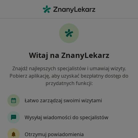
Me
Endokrynologia • Aleksandrów Kujawski, kujawsko-pomorskie
Filtry
• 1
Ubezpieczenie
Map
Endokrynologia placówki w Aleksandrowie
Witaj na ZnanyLekarz
Kujawskim
Jak działają wyniki wyszukiwania
Znajdź najlepszych specjalistów i umawiaj wizyty.
Pobierz aplikację, aby uzyskać bezpłatny dostęp do
przydatnych funkcji:
Wybierz swoje ubezpieczenie
Łatwo zarządzaj swoimi wizytami
Wysyłaj wiadomości do specjalistów
Otrzymuj powiadomienia