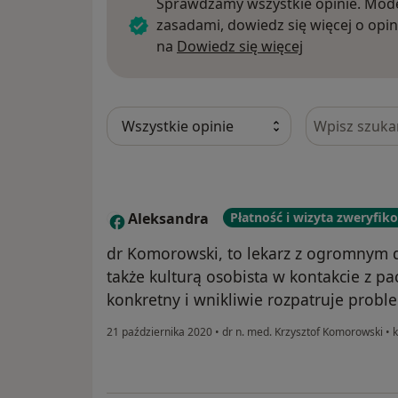
Sprawdzamy wszystkie opinie. Mode
zasadami, dowiedz się więcej o opin
Dowiedz się w
na
Dowiedz się więcej
Szukaj w opi
Aleksandra
Płatność i wizyta zweryfi
A
dr Komorowski, to lekarz z ogromnym d
także kulturą osobista w kontakcie z pa
konkretny i wnikliwie rozpatruje prob
21 października 2020
•
dr n. med. Krzysztof Komorowski
•
k