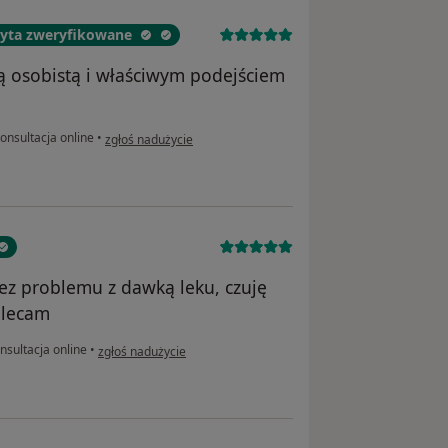
izyta zweryfikowane
rą osobistą i właściwym podejściem
w opinii użytkownika Konto zostało usunięte
onsultacja online
•
zgłoś nadużycie
bez problemu z dawką leku, czuję
olecam
w opinii użytkownika KH
nsultacja online
•
zgłoś nadużycie