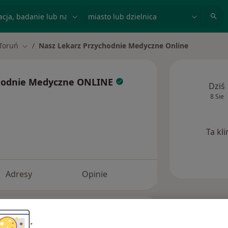
acja, badanie lub nazwisko
miasto lub dzielnica
Toruń
Nasz Lekarz Przychodnie Medyczne Online
ń miasto
Zmień miasto
chodnie Medyczne ONLINE
Dziś
8 Sie
Ta kl
Adresy
Opinie