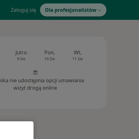
Zaloguj się
Dla profesjonalistów
Jutro
Pon,
Wt,
Śr,
Czw
9 Sie
10 Sie
11 Sie
12 Sie
13 Si
inika nie udostępnia opcji umawiania
wizyt drogą online