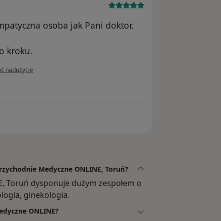
mpatyczna osoba jak Pani doktor,
o kroku.
pinii użytkownika Sylwia
oś nadużycie
 Przychodnie Medyczne ONLINE, Toruń?
E, Toruń dysponuje dużym zespołem o
ogia, ginekologia.
 Medyczne ONLINE?