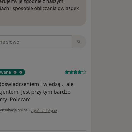
rujemy je zgodnie z naszymi
iach i sposobie obliczania gwiazdek
ięcej o opiniach
niach
kowane
oświadczeniem i wiedzą ., ale
cjentem, Jest przy tym bardzo
lemy. Polecam
w opinii użytkownika Aleksandra
onsultacja online
•
zgłoś nadużycie