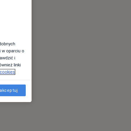
odobnych
i w oparciu o
awdzić i
wnież linki
 cookies
akceptuj