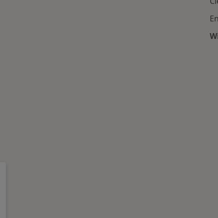
 centra medyczne
Więcej w kategorii: Najczęście leczone choro
Ci
En
Wi