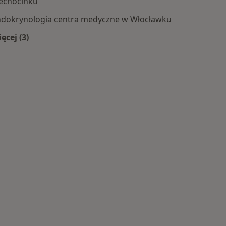
by
echocinku
dokrynologia centra medyczne w Włocławku
ęcej (3)
Więcej w kategorii: Centra medyczne Endokrynologia 