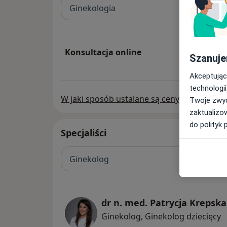
Ginekologia
Konsultacja online
Szanuje
Akceptując
technologii
W jaki sposób ustalane są ceny?
Twoje zwyc
zaktualizo
do polityk 
Specjaliści
Ginekolog
dr n. med. Patrycja Krepska
Ginekolog, Ginekolog dziecięcy