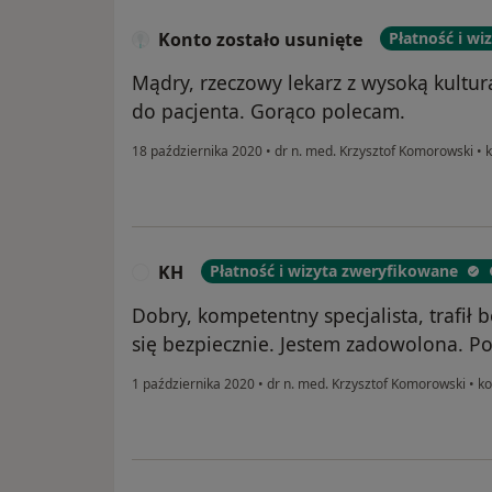
Konto zostało usunięte
Płatność i w
Mądry, rzeczowy lekarz z wysoką kultu
do pacjenta. Gorąco polecam.
18 października 2020
•
dr n. med. Krzysztof Komorowski
•
k
KH
Płatność i wizyta zweryfikowane
K
Dobry, kompetentny specjalista, trafił 
się bezpiecznie. Jestem zadowolona. P
1 października 2020
•
dr n. med. Krzysztof Komorowski
•
ko