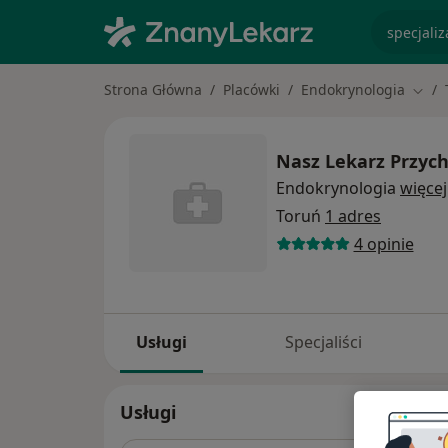
specjaliz
Strona Główna
Placówki
Endokrynologia
Zmie
Nasz Lekarz Przy
Endokrynologia
więcej
Toruń
1 adres
4 opinie
Usługi
Specjaliści
Usługi