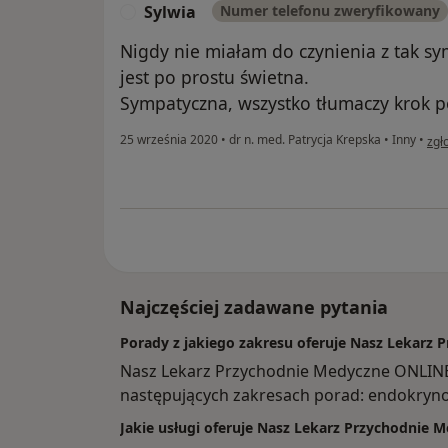
Sylwia
Numer telefonu zweryfikowany
S
Nigdy nie miałam do czynienia z tak sy
jest po prostu świetna.
Sympatyczna, wszystko tłumaczy krok p
w o
25 września 2020
•
dr n. med. Patrycja Krepska
•
Inny
•
zgł
Najczęściej zadawane pytania
Porady z jakiego zakresu oferuje Nasz Lekarz
Nasz Lekarz Przychodnie Medyczne ONLIN
następujących zakresach porad: endokrynol
Jakie usługi oferuje Nasz Lekarz Przychodnie