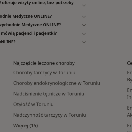
oferuje wizyty online, bez potrzeby
hodnie Medyczne ONLINE?
Przychodnie Medyczne ONLINE?
mówią pacjenci i pacjentki?
 ONLINE?
Najczęście leczone choroby
Ce
Choroby tarczycy w Toruniu
En
B
Choroby endokrynologiczne w Toruniu
En
Nadciśnienie tętnicze w Toruniu
In
Otyłość w Toruniu
En
Nadczynność tarczycy w Toruniu
Al
Więcej (15)
En