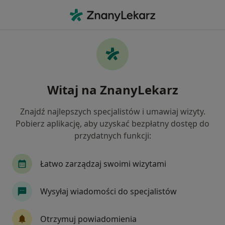
Me
Laryngologia • Aleksandrów Kujawski, kujawsko-pomorskie
Filtry
• 1
Ubezpieczenie
Map
Laryngologia placówki w Aleksandrowie
Witaj na ZnanyLekarz
Kujawskim
Jak działają wyniki wyszukiwania
Znajdź najlepszych specjalistów i umawiaj wizyty.
Pobierz aplikację, aby uzyskać bezpłatny dostęp do
przydatnych funkcji:
Wybierz swoje ubezpieczenie
Łatwo zarządzaj swoimi wizytami
Wysyłaj wiadomości do specjalistów
Otrzymuj powiadomienia