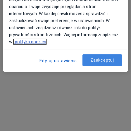
oparciu o Twoje zwyczaje przeglądania stron
internetowych. W każdej chwili możesz sprawdzić i
zaktualizować swoje preferencje w ustawieniach. W
Centrum Słuchu i Mowy MEDINCUS -
ustawieniach znajdziesz również linki do polityk
Toruń
prywatności stron trzecich. Więcej informacji znajdziesz
·
Więcej
Laryngologia, Laryngologia dziecięca, Audiologia
w
polityka cookies
4 opinie
Polna 7B/lok 23, Toruń
•
Mapa
Zaakceptuj
Edytuj ustawienia
Konsultacja laryngologiczna
240 zł
lek. Aleksandra
Trzeciak-Seichter
laryngolog
Brak dostępnych specjalistów z wolnymi terminami w tym centrum medycznym.
Pokaż profil