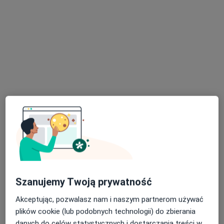
·
Więcej
Laryngologia, Stomatologia, Chirurgia szczękowa
394 opinie
Żwirki i Wigury 77/25a, Toruń
•
Mapa
Konsultacja laryngologiczna
270 zł
lek. Agnieszka
lek. Nina Zawieja
Niedbalska-Kusz
laryngolog
laryngolog
Brak dostępnych specjalistów z wolnymi terminami w tym centrum medycznym.
Pokaż profil
Szanujemy Twoją prywatność
Akceptując, pozwalasz nam i naszym partnerom używać
plików cookie (lub podobnych technologii) do zbierania
danych do celów statystycznych i dostarczania treści w