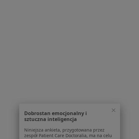
Konsultacja laryngologiczna
Brak dostępnych specjalistów z wolnymi terminami w tym centrum medycznym.
Pokaż profil
Akademicka Przychodnia Lekarska
·
Więcej
Laryngologia, Interna, Medycyna rodzinna
Dobrostan emocjonalny i
1 opinia
sztuczna inteligencja
Gagarina 39, Toruń
•
Mapa
Niniejsza ankieta, przygotowana przez
Brak dostępnych specjalistów z wolnymi terminami w tym centrum medycznym.
zespół Patient Care Doctoralia, ma na celu