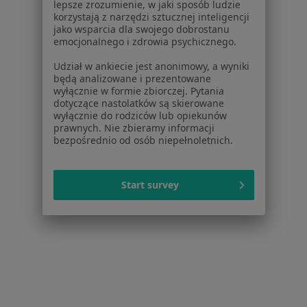
lepsze zrozumienie, w jaki sposób ludzie
korzystają z narzędzi sztucznej inteligencji
Pokaż profil
jako wsparcia dla swojego dobrostanu
emocjonalnego i zdrowia psychicznego.
Udział w ankiecie jest anonimowy, a wyniki
będą analizowane i prezentowane
wyłącznie w formie zbiorczej. Pytania
Strona Główna
Placówki
Laryngologia
Zmień miasto
dotyczące nastolatków są skierowane
Aleksandrów Kujawski
Zmień miasto
wyłącznie do rodziców lub opiekunów
prawnych. Nie zbieramy informacji
bezpośrednio od osób niepełnoletnich.
Start survey
Serwis
Regulamin
Polityka prywatności pacjentów
Polityka prywatności profesjonalistów
Polityka prywatności dla profesjonalistów, których
dane pozyskaliśmy samodzielnie