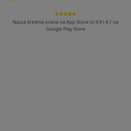
Bezpieczne płatności
Medyk Dla Ciebie
Nasza średnia ocena na App Store to 4.9 i 4.1 na
Google Play Store
·
Więcej
Laryngologia, Pediatria, Medycyna rodzinna
3548 opinii
Adres 1
Adres 2
Adres 3
Adres 4
Szosa Lubicka 26, Toruń
•
Mapa
Konsultacja laryngologiczna
300 zł
lek. Alicja
Modrzewska-
Piotrowska
laryngolog
Brak dostępnych specjalistów z wolnymi terminami w tym centrum medycznym.